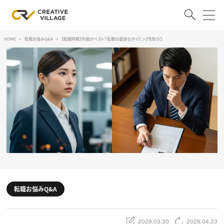
HOME
転職お悩みQ&A
【転職時期】何歳がベスト？転職の最適なタイミングを知ろう
ACCOUNT
ログイン
会員登録
RECRUIT
クリエイター求人を探す
CREATIVE JOB求人検索
特集求人
採用説明会
転職支援サービス
CONTENTS
スキルアップしたい！
転職お悩みQ&A
スキルアップしたい！ トップ
デザイン
TOP Creator’s コラム
プログラミング
2026.03.30
2026.04.23