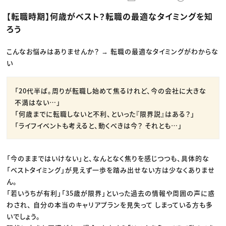
動画配信・映像制作
TOP Creator’s コラム トップ
編集・ライティング
Webクリエイター
セミナー
【転職時期】何歳がベスト？転職の最適なタイミングを知
マーケティング
アプリクリエイター
ディレクション
ゲームクリエイター
ろう
業界解説・キャリア事情
映像クリエイター
ニュース・トレンド
お役立ち基礎知識
マーケッター
クリエイターインタビュー
こんなお悩みはありませんか？ → 転職の最適なタイミングがわからな
ニュース・トレンド トップ
C＆R Magazine
Web
い
映像
ゲーム・エンタメ
広告
「20代半ば。周りが転職し始めて焦るけれど、今の会社に大きな
出版
不満はない…」
CREATIVE VILLAGEからのお知らせ
「何歳までに転職しないと不利、といった『限界説』はある？」
「ライフイベントも考えると、動くべきは今？ それとも…」
プロフェッショナル×つながる×メディア
「今のままではいけない」と、なんとなく焦りを感じつつも、具体的な
「ベストタイミング」が見えず一歩を踏み出せない方は少なくありませ
ん。
「若いうちが有利」「35歳が限界」といった過去の情報や周囲の声に惑
わされ、 自分の本当のキャリアプランを見失って しまっている方も多
いでしょう。