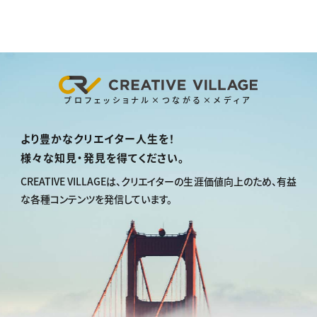
動画配信・映像制作
TOP Creator’s コラム トップ
編集・ライティング
Webクリエイター
セミナー
マーケティング
アプリクリエイター
ディレクション
ゲームクリエイター
業界解説・キャリア事情
映像クリエイター
ニュース・トレンド
お役立ち基礎知識
マーケッター
クリエイターインタビュー
ニュース・トレンド トップ
C＆R Magazine
Web
映像
プロフェッショナル×つながる×メディア
ゲーム・エンタメ
広告
出版
より豊かなクリエイター人生を！
CREATIVE VILLAGEからのお知らせ
様々な知見・発見を得てください。
CREATIVE VILLAGEは、
クリエイターの生涯価値向上のため、
有益
プロフェッショナル×つながる×メディア
な各種コンテンツを発信しています。