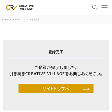
HOME
メンバー
メンバー登録完了
ACCOUNT
ログイン
会員登録
RECRUIT
登録完了
クリエイター求人を探す
ご登録が完了しました。
CREATIVE JOB求人検索
特集求人
引き続きCREATIVE VILLAGEをお楽しみください。
採用説明会
転職支援サービス
CONTENTS
サイトトップへ
スキルアップしたい！
スキルアップしたい！ トップ
デザイン
TOP Creator’s コラム
プログラミング