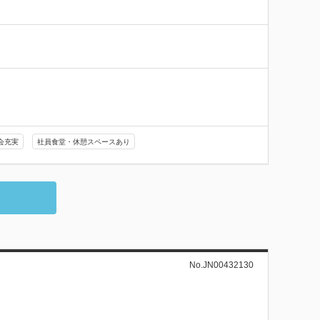
会充実
社員食堂・休憩スペースあり
No.JN00432130