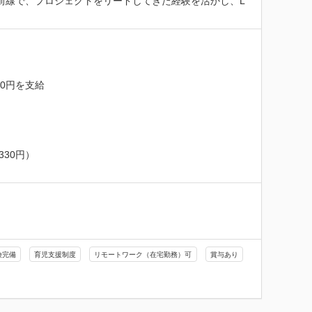
最前線で、プロジェクトをリードしてきた経験を活かし、L
0円を支給

30円）

険完備
育児支援制度
リモートワーク（在宅勤務）可
賞与あり