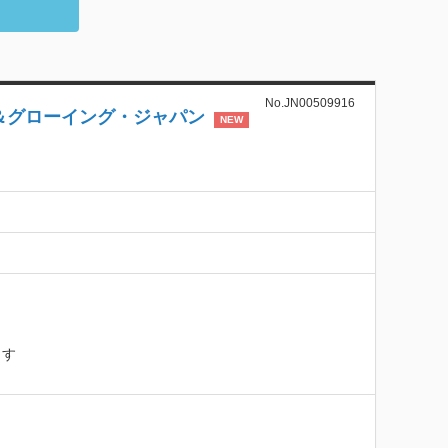
No.JN00509916
＆グローイング・ジャパン
NEW
ます