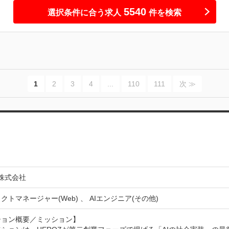
5540
選択条件に合う求人
件を検索
1
2
3
4
...
110
111
次 ≫
Z株式会社
クトマネージャー(Web) 、 AIエンジニア(その他)
ョン概要／ミッション】
