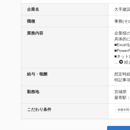
企業名
大手建
職種
事務(そ
業務内容
企業様の
具体的に
■Exc
■Powe
■ネット
...
続
給与・報酬
想定時給
特記事
勤務地
宮城県
最寄駅
こだわり条件
学歴不問