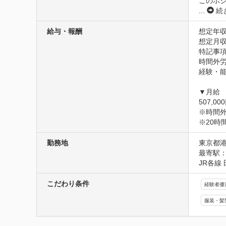
このポジ
...
続
給与・報酬
想定年収
想定月収5
特記事項
時間外労
経験・能
▼月給

507,00
※時間外
※20
勤務地
東京都港区
最寄駅：
JR各線
こだわり条件
経験者優
服装・髪