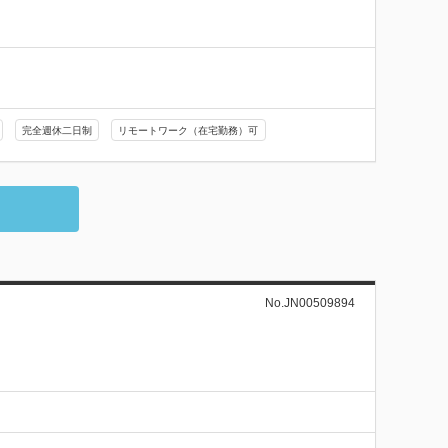
完全週休二日制
リモートワーク（在宅勤務）可
No.JN00509894