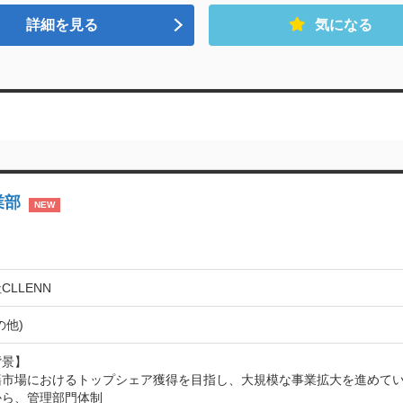
詳細を見る
気になる
業部
NEW
CLLENN
の他)
景】

籍市場におけるトップシェア獲得を目指し、大規模な事業拡大を進めて
から、管理部門体制