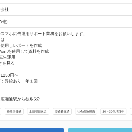
設会社
の他)
スマホ広告運用サポート業務をお願いします。

は

elを使用しレポートを作成

rPointを使用して資料を作成

広告運用
きを見る
1250円〜
項：昇給あり　年１回
：広瀬通駅から徒歩5分
経験者優遇
土日祝日休み
交通費支給
社会保険完備
20～30代活躍中