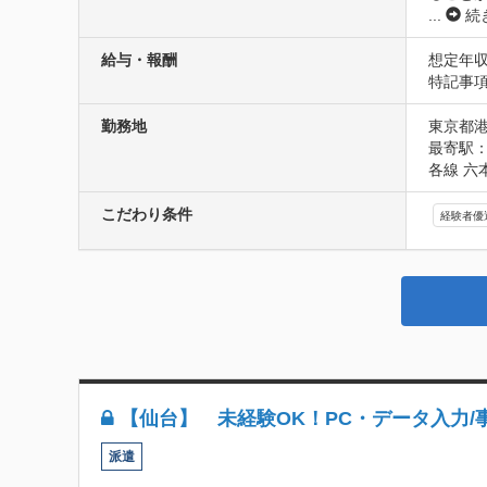
...
続
給与・報酬
想定年収
特記事項
勤務地
東京都港
最寄駅：
各線 六
こだわり条件
経験者優
【仙台】 未経験OK！PC・データ入力/事
派遣