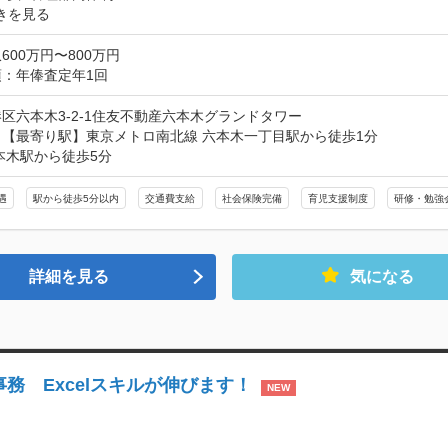
きを見る
600万円〜800万円
：年俸査定年1回
区六本木3-2-1住友不動産六本木グランドタワー
【最寄り駅】東京メトロ南北線 六本木一丁目駅から徒歩1分

本木駅から徒歩5分
遇
駅から徒歩5分以内
交通費支給
社会保険完備
育児支援制度
研修・勉強
詳細を見る
気になる
務 Excelスキルが伸びます！
NEW