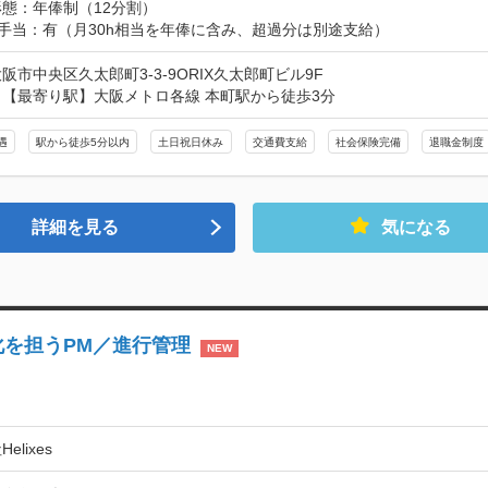
態：年俸制（12分割）

業手当：有（月30h相当を年俸に含み、超過分は別途支給）
阪市中央区久太郎町3-3-9ORIX久太郎町ビル9F
【最寄り駅】大阪メトロ各線 本町駅から徒歩3分
遇
駅から徒歩5分以内
土日祝日休み
交通費支給
社会保険完備
退職金制度
詳細を見る
気になる
化を担うPM／進行管理
NEW
elixes