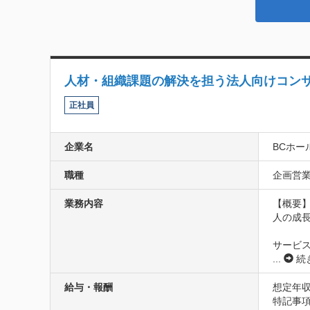
人材・組織課題の解決を担う法人向けコン
正社員
企業名
BCホー
職種
企画営業
業務内容
【概要】
人の成長
サービ
...
続
給与・報酬
想定年収
特記事項