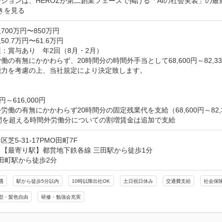
ションは、HEROZが第二創業フェーズで掲げる「AIの社会実装」の
きを見る
700万円〜850万円
0.7万円〜61.6万円
：賞与あり　年2回（8月・2月）

働の有無にかかわらず、20時間分の時間外手当として68,600円～82,33
力を考慮の上、当社規定により決定致します。

0円～616,000円

労働の有無にかかわらず20時間分の固定残業代を支給（68,600円～82,3
時間を超える時間外労働分についての割増賃金は追加で支給
芝5-31-17PMO田町7F
【最寄り駅】都営地下鉄各線 三田駅から徒歩1分

 田町駅から徒歩2分
遇
駅から徒歩5分以内
10時以降出社OK
土日祝日休み
交通費支給
社会保
型・髪色自由
研修・勉強会充実