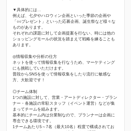
▼具体的には…

例えば、七夕やハロウィン企画といった季節の企画や
「○○プレゼント」といった応募企画、誕生祭など様々な
ものがあります。

それぞれの課題に対して企画提案を行ない、時には他の
ショッピングモールの状況を踏まえて戦略を練ることも
あります。

◎情報収集や分析の仕方

ネットを使って情報収集を行なうため、マーケティング
にも挑戦していただけます。

普段からSNSを使って情報収集をしたり流行に敏感な
方、大歓迎です！

◎チーム体制

1つの施設に対して、営業・アートディレクター・プラン
ナー・各施設の常駐スタッフ（イベント運営）などが集
まってチームを組みます。

基本的にチーム内は分業制なので、プランナーは企画に
専念できる環境です。

1チームあたり5～7名（最大10名）程度で構成されてお