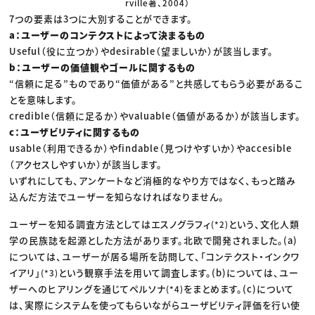
rville著、2004）
7つの要素は3つに大別することができます。
a：ユーザーのコンテクストによって決まるもの
Useful（役に立つか）やdesirable（望ましいか）が該当します。
b：ユーザーの価値観やゴールに関するもの
“信頼に足る”ものであり“価値がある”と共感してもらう必要があるこ
とを意味します。
credible（信頼に足るか）やvaluable（価値があるか）が該当します。
c：ユーザビリティに関するもの
usable（利用できるか）やfindable（見つけやすいか）やaccesible
（アクセスしやすいか）が該当します。
いずれにしても、アンケートなど消極的なやり方ではなく、もっと踏み
込んだ方法でユーザーを知らなければなりません。
ユーザーを知る調査方法としてはエスノグラフィ
という、文化人類
(*2)
学の民族誌を起源とした方法があります。北欧で開発されました。(a)
については、ユーザーが居る場所を訪問して、「コンテクスト・インクワ
イアリ」
という観察手法を用いて調査します。(b)については、ユー
(*3)
ザーへのヒアリングを通じてペルソナ
をまとめます。(c)について
(*4)
は、実際にシステムを使ってもらいながらユーザビリティ評価を行い使