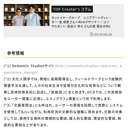
TOP Creator's コラム
ネットイヤーグループ シニアアートディレク
ター・金 成奎さん×Webデザイナー／コン
サルタント・長谷川 恭久さん対談 現在のWe
bデザインとUI/UX、課題と今後の理想形
2019.08.28
参考情報
(*1) Semantic Studiosサイト
http://semanticstudios.com/user_e
xperience_design/
(*2) 文化人類学では、現地に長期間滞在し、フィールドワークという経験的
調査手法を通して、人々の社会生活や習慣や文化的な背景などについて観
察し具体的体系的に記述し、「民族誌」にまとめます。HCDでは、この民族誌
をユーザー調査に応用し、エスノグラフィ調査という形で利用します。
(*3) 「文脈質問法」とも呼ばれ、ユーザーの現場を訪問して実際にシステム
を使用してもらいながら、利用状況の文脈的な理解に努めます。文脈の対象
としては、使用する場所の環境的な要因、属人的な要因、慣習的な要因、制
度的な要因などがあります。