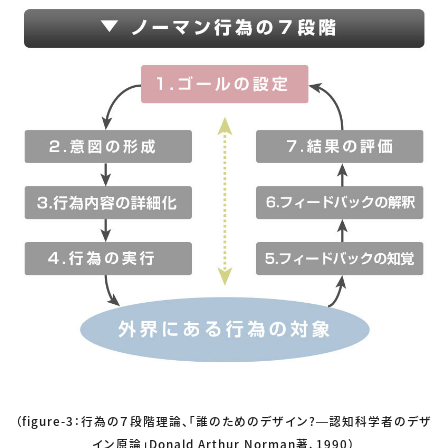
（figure-3：行為の７段階理論、「誰のためのデザイン?―認知科学者のデザ
イン原論」Donald Arthur Norman著、1990）