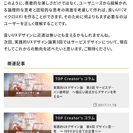
このように、表層的な美しさだけではなく、ユーザニーズから紐解かれ
る論理的な思考と認知的な思考の両面を考慮して作れば、良いUI（マ
イクロUX）を作ることができます。そのために何よりもまず必要なのは
ユーザーを正しく理解することです。
良いUXデザインに近道は無いとも言えるかもしれませんね。
次回、実践的UXデザイン論第3回ではサービスデザインについて、現在
そしてこれからの動向を述べたいと思います。ご期待ください。
関連記事
TOP Creator's コラム
実践的UXデザイン論 第3回 サービスデザ
イン歳時記 〜幅広い視点からデザインを考
える〜
2017.11.16
TOP Creator's コラム
実践的UXデザイン論 第4回 デザイン思
考 〜 IDEOから全ての企業へ〜