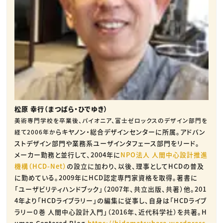
松原 幸行（まつばら・ひでゆき）
美術専門学校を卒業後、パイオニア、富士ゼロックスのデザイン部門を
らキヤノン・総合デザインセンターに所属。アドバン
経て2006年か
ストデザイン部門や業務系ユーザインタフェース部門をリード。
メーカー勤務と並行して、2004年に
NPO法人 人間中心設計推進
機構（HCD-Net）
の設立に加わり、以後、理事としてHCDの普及
に勤めている。2009年にHCD認定専門家資格を取得。著書に
「ユーザビリティハンドブック」（2007年、共立出版、共著）他。201
4年より「HCDライブラリー」の編集に従事し、自身は「HCDライブ
ラリー０巻 人間中心設計入門」（2016年、近代科学社）を共著。H