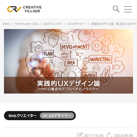
HOME
TOP Creator's コラム
Webクリエイター
UI・UXデザイナー
実践的UXデザイン論 第2回 良いUXデザ
ACCOUNT
ログイン
会員登録
RECRUIT
クリエイター求人を探す
CREATIVE JOB求人検索
特集求人
採用説明会
転職支援サービス
CONTENTS
スキルアップしたい！
Webクリエイター
UI・UXデザイナー
スキルアップしたい！ トップ
デザイン
TOP Creator’s コラム
プログラミング
2017.10.26
2023.06.08