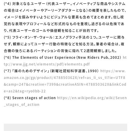
(*4) 対象となるユーザー（代表ユーザー。イノベーティブな商品やシステム
の場合はイノベーターやアーリーアダプターとなる）の概要を表したもので、
イメージを掴みやすいようにビジュアルな要素も含めてまとめます。但し視
覚的な表現やプロフィールなど形式的なものを重視し過ぎるのは危険であ
り、代表ユーザーのゴールや価値観を知ることが目的です。
(*5) フライ・オン・ザ・ウォール：エスノグラフィ手法の１つ。ユーザーに関与
せず、観察によってユーザー行動の特徴などを知る方法。筆者の場合は、複
合機の後ろにあるパーティションの背後に隠れて２週間観察しました。
(*6) The Elements of User Experience（New Riders Pub、2002）
ht
tp://www.jjg.net/elements/pdf/elements.pdf
(*7) 「誰のためのデザイン」（新曜社認知科学選書、1990）
https://www.
amazon.co.jp/gp/product/478850362X/ref=as_li_ss_tl?ie=UTF8
&camp=247&creative=7399&creativeASIN=478850362X&linkCod
e=as2&tag=ryo0bb-22
(*8) Seven stages of action
https://en.wikipedia.org/wiki/Seven
_stages_of_action