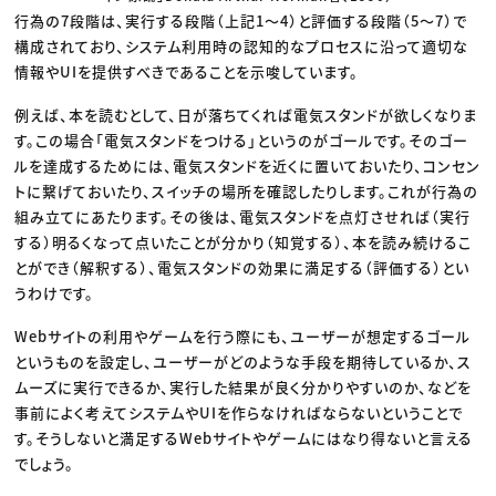
行為の7段階は、実行する段階（上記1〜4）と評価する段階（5〜7）で
構成されており、システム利用時の認知的なプロセスに沿って適切な
情報やUIを提供すべきであることを示唆しています。
例えば、本を読むとして、日が落ちてくれば電気スタンドが欲しくなりま
す。この場合「電気スタンドをつける」というのがゴールです。そのゴー
ルを達成するためには、電気スタンドを近くに置いておいたり、コンセン
トに繋げておいたり、スイッチの場所を確認したりします。これが行為の
組み立てにあたります。その後は、電気スタンドを点灯させれば（実行
する）明るくなって点いたことが分かり（知覚する）、本を読み続けるこ
とができ（解釈する）、電気スタンドの効果に満足する（評価する）とい
うわけです。
Webサイトの利用やゲームを行う際にも、ユーザーが想定するゴール
というものを設定し、ユーザーがどのような手段を期待しているか、ス
ムーズに実行できるか、実行した結果が良く分かりやすいのか、などを
事前によく考えてシステムやUIを作らなければならないということで
す。そうしないと満足するWebサイトやゲームにはなり得ないと言える
でしょう。