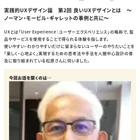
動画配信・映像制作
TOP Creator’s コラム トップ
編集・ライティング
Webクリエイター
セミナー
実践的UXデザイン論 第2回 良いUXデザインとは 〜
マーケティング
アプリクリエイター
ディレクション
ゲームクリエイター
ノーマン・モービル・ギャレットの事例と共に〜
業界解説・キャリア事情
映像クリエイター
ニュース・トレンド
お役立ち基礎知識
マーケッター
クリエイターインタビュー
UXとは「User Experience：ユーザーエクスペリエンス」の略称で、製
ニュース・トレンド トップ
C＆R Magazine
Web
品やサービスを使用することで得られる体験を指します。
映像
使いやすい・わかりやすいだけに留まらないユーザーのやりたいことを
ゲーム・エンタメ
「楽しく・心地よく」実現するための思考法や手法を人間中心設計の普
広告
出版
及に取り組まれている松原さんに伺いました。
CREATIVE VILLAGEからのお知らせ
今回お話を聞くのは…
プロフェッショナル×つながる×メディア