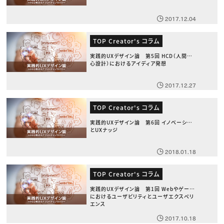
2017.12.04
TOP Creator's コラム
実践的UXデザイン論 第5回 HCD（人間中
心設計）におけるアイディア発想
2017.12.27
TOP Creator's コラム
実践的UXデザイン論 第6回 イノベーション
とUXナッジ
2018.01.18
TOP Creator's コラム
実践的UXデザイン論 第1回 Webやゲーム
におけるユーザビリティとユーザエクスペリ
エンス
2017.10.18