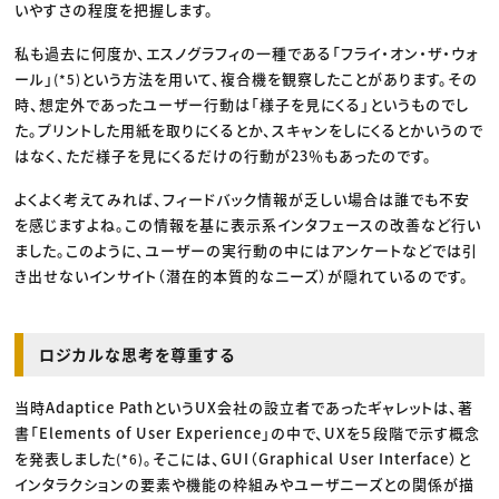
いやすさの程度を把握します。
私も過去に何度か、エスノグラフィの一種である「フライ・オン・ザ・ウォ
ール」
という方法を用いて、複合機を観察したことがあります。その
(*5)
時、想定外であったユーザー行動は「様子を見にくる」というものでし
た。プリントした用紙を取りにくるとか、スキャンをしにくるとかいうので
はなく、ただ様子を見にくるだけの行動が23％もあったのです。
よくよく考えてみれば、フィードバック情報が乏しい場合は誰でも不安
を感じますよね。この情報を基に表示系インタフェースの改善など行い
ました。このように、ユーザーの実行動の中にはアンケートなどでは引
き出せないインサイト（潜在的本質的なニーズ）が隠れているのです。
ロジカルな思考を尊重する
当時Adaptice PathというUX会社の設立者であったギャレットは、著
書「Elements of User Experience」の中で、UXを５段階で示す概念
を発表しました
。そこには、GUI（Graphical User Interface）と
(*6)
インタラクションの要素や機能の枠組みやユーザニーズとの関係が描