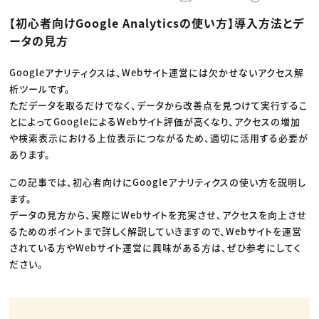
動画配信・映像制作
TOP Creator’s コラム トップ
編集・ライティング
Webクリエイター
セミナー
【初心者向けGoogle Analyticsの使い方】導入方法とデ
マーケティング
アプリクリエイター
ディレクション
ゲームクリエイター
ータの見方
業界解説・キャリア事情
映像クリエイター
ニュース・トレンド
お役立ち基礎知識
マーケッター
クリエイターインタビュー
Googleアナリティクスは、Webサイト運営には欠かせないアクセス解
ニュース・トレンド トップ
C＆R Magazine
Web
析ツールです。
映像
ただデータを取るだけでなく、データから改善点を見つけて実行するこ
ゲーム・エンタメ
とによってGoogleによるWebサイト評価が高くなり、アクセスの増加
広告
出版
や検索表示における上位表示につながるため、適切に活用する必要が
CREATIVE VILLAGEからのお知らせ
あります。
この記事では、初心者向けにGoogleアナリティクスの使い方を説明し
プロフェッショナル×つながる×メディア
ます。
データの見方から、実際にWebサイトを充実させ、アクセスを向上させ
るためのポイントまで詳しく解説していきますので、Webサイトを運営
されている方やWebサイト運営に興味がある方は、ぜひ参考にしてく
ださい。