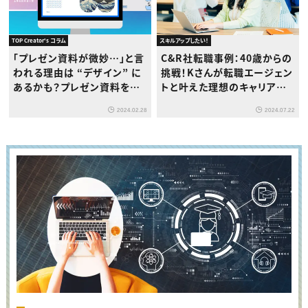
スキルアップしたい！
TOP Creator's コラム
C&R社転職事例：40歳からの
「プレゼン資料が微妙…」と言
挑戦！Kさんが転職エージェン
われる理由は “デザイン” に
トと叶えた理想のキャリアア
あるかも？プレゼン資料を劇
ップ
的に改善するCanvaの使い
2024.07.22
2024.02.28
方と便利機能