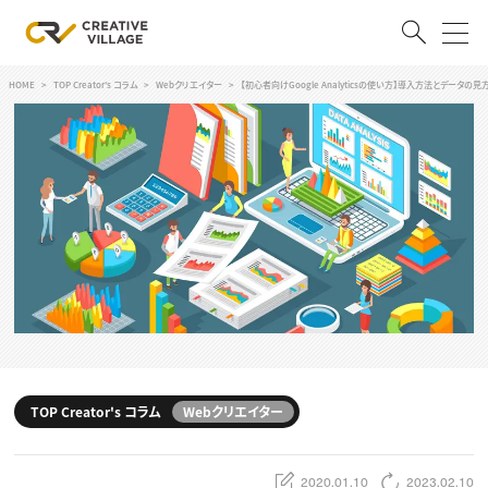
HOME
TOP Creator's コラム
Webクリエイター
【初心者向けGoogle Analyticsの使い方】導入方法とデータの見
ACCOUNT
ログイン
会員登録
RECRUIT
クリエイター求人を探す
CREATIVE JOB求人検索
特集求人
採用説明会
転職支援サービス
CONTENTS
スキルアップしたい！
TOP Creator's コラム
Webクリエイター
スキルアップしたい！ トップ
デザイン
TOP Creator’s コラム
プログラミング
2020.01.10
2023.02.10