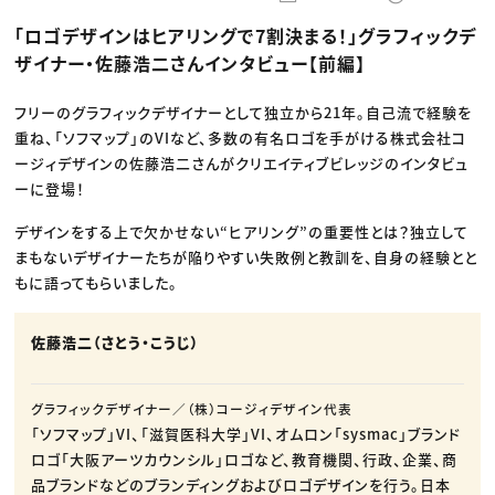
動画配信・映像制作
TOP Creator’s コラム トップ
編集・ライティング
Webクリエイター
セミナー
「ロゴデザインはヒアリングで7割決まる！」グラフィックデ
マーケティング
アプリクリエイター
ディレクション
ゲームクリエイター
ザイナー・佐藤浩二さんインタビュー【前編】
業界解説・キャリア事情
映像クリエイター
ニュース・トレンド
お役立ち基礎知識
マーケッター
クリエイターインタビュー
フリーのグラフィックデザイナーとして独立から21年。自己流で経験を
ニュース・トレンド トップ
C＆R Magazine
Web
重ね、「ソフマップ」のVIなど、多数の有名ロゴを手がける株式会社コ
映像
ージィデザインの佐藤浩二さんがクリエイティブビレッジのインタビュ
ゲーム・エンタメ
ーに登場！
広告
出版
CREATIVE VILLAGEからのお知らせ
デザインをする上で欠かせない“ヒアリング”の重要性とは？独立して
まもないデザイナーたちが陥りやすい失敗例と教訓を、自身の経験とと
もに語ってもらいました。
プロフェッショナル×つながる×メディア
佐藤浩二（さとう・こうじ）
グラフィックデザイナー／（株）コージィデザイン代表
「ソフマップ」VI、「滋賀医科大学」VI、オムロン「sysmac」ブランド
ロゴ「大阪アーツカウンシル」ロゴなど、教育機関、行政、企業、商
品ブランドなどのブランディングおよびロゴデザインを行う。日本