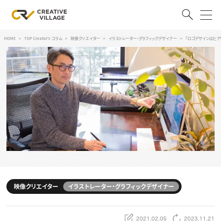
HOME
TOP Creator's コラム
映像クリエイター
イラストレーター・グラフィックデザイナー
「ロゴデザインはヒア
ACCOUNT
ログイン
会員登録
RECRUIT
クリエイター求人を探す
CREATIVE JOB求人検索
特集求人
採用説明会
転職支援サービス
CONTENTS
スキルアップしたい！
映像クリエイター
イラストレーター・グラフィックデザイナー
スキルアップしたい！ トップ
デザイン
TOP Creator’s コラム
プログラミング
2021.02.05
2023.11.21