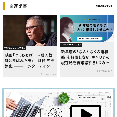
関連記事
RELATED POST
TOP Creator's コラム
TOP Creator's コラム
新年度の「なんとなくの違和
映画「でっちあげ ～殺人教
感」を放置しない。キャリアの
師と呼ばれた男」 監督 三池
現在地を再確認する3つのス
崇史 ——— エンターテインメ
テップ
ントは、人間のグロテスクな
2026.04.06
2025.07.04
部分から生まれてくる。だから
僕には、律子さんが希望の星
に見えました。