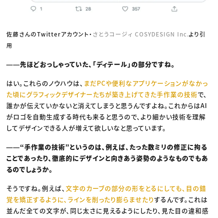
佐藤さんのTwitterアカウント・
さとうコージィ COSYDESIGN Inc.
より引
用
――先ほどおっしゃっていた、「ディテール」の部分ですね。
はい。これらのノウハウは、
まだPCや便利なアプリケーションがなかっ
た頃にグラフィックデザイナーたちが築き上げてきた手作業の技術
で、
誰かが伝えていかないと消えてしまうと思うんですよね。これからはAI
がロゴを自動生成する時代も来ると思うので、より細かい技術を理解
してデザインできる人が増えて欲しいなと思っています。
――“手作業の技術”というのは、例えば、たった数ミリの修正に拘る
ことであったり、徹底的にデザインと向きあう姿勢のようなものでもあ
るのでしょうか。
そうですね。例えば、
文字のカーブの部分の形をとるにしても、目の錯
覚を矯正するように、ラインを削ったり膨らませたり
するんです。これは
並んだ全ての文字が、同じ太さに見えるようにしたり、見た目の違和感