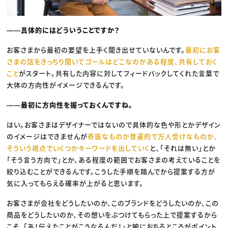
――具体的にはどういうことですか？
お客さまから最初の要望を上手く聞き出せていないんです。
最初にお客
さまの話をきっちり聞いてゴールはどこなのかある程度、共有しておく
こと
がスタート。共有した内容に対してフィードバックしてくれた言葉で
大体の方向性がイメージできるんです。
――最初に方向性を握っておくんですね。
はい。お客さまはデザイナーではないので具体的な色や形とかデザイン
のイメージはできませんが
奇抜なものか普遍的で万人受けなものか、
そういう視点でいくつかキーワードを出していく
と、「それは無い」とか
「そう言う方向で」とか、ある程度の範囲でお客さまの考えていることを
絞り込むことができるんです。こうした手順を踏んでから提案する方が
気に入ってもらえる確率が上がると思います。
お客さまが会社をどうしたいのか、このブランドをどうしたいのか、この
商品をどうしたいのか、その想いをぶつけてもらった上で提案するから
こそ、「あ！伝えたことがこうなるんだ！」と腑におちるところがポイント