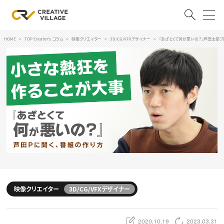
HOME
TOP Creator's コラム
映像クリエイター
3D/CG/VFXデザイナー
『あざとくて何が悪いの？』芦田太郎
ACCOUNT
ログイン
会員登録
RECRUIT
クリエイター求人を探す
CREATIVE JOB求人検索
特集求人
採用説明会
転職支援サービス
CONTENTS
スキルアップしたい！
映像クリエイター
3D/CG/VFXデザイナー
スキルアップしたい！ トップ
デザイン
TOP Creator’s コラム
プログラミング
2020.10.19
2023.03.31