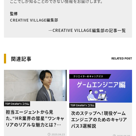
ここでしか知ることのできない情報をお届けします。
監修
CREATIVE VILLAGE編集部
CREATIVE VILLAGE編集部の記事一覧
関連記事
RELATED POST
TOP Creator's コラム
TOP Creator's コラム
担当エージェントから見
次のステップへ！現役ゲーム
た、“HR業界の彗星”ワンキャ
エンジニアのためのキャリア
リアのリアルな魅力とは？
パス3選解説
｜“企業の素顔”を届けるアフ
2025.04.23
2025.06.09