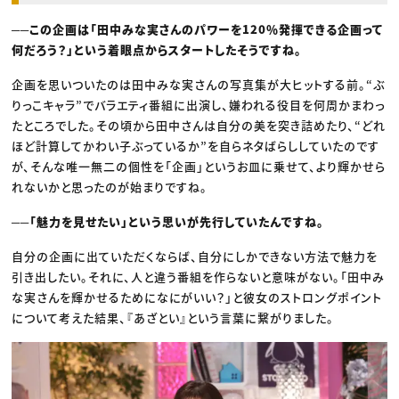
──この企画は「田中みな実さんのパワーを120％発揮できる企画って
何だろう？」という着眼点からスタートしたそうですね。
企画を思いついたのは田中みな実さんの写真集が大ヒットする前。“ぶ
りっこキャラ”でバラエティ番組に出演し、嫌われる役目を何周かまわっ
たところでした。その頃から田中さんは自分の美を突き詰めたり、“どれ
ほど計算してかわい子ぶっているか”を自らネタばらししていたのです
が、そんな唯一無二の個性を「企画」というお皿に乗せて、より輝かせら
れないかと思ったのが始まりですね。
──「魅力を見せたい」という思いが先行していたんですね。
自分の企画に出ていただくならば、自分にしかできない方法で魅力を
引き出したい。それに、人と違う番組を作らないと意味がない。「田中み
な実さんを輝かせるためになにがいい？」と彼女のストロングポイント
について考えた結果、『あざとい』という言葉に繋がりました。