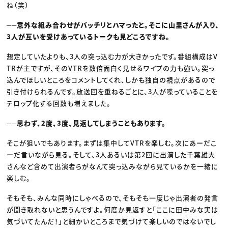
ね（笑）
──意外な組み合わせがバッチリとハマったと。そこに山里さんが入り、
3人が互いを受けあっているトークも見どころですね。
想定していたよりも、3人の突っ込む力が大きかったです。番組構成はV
TRが主ですが、そのVTRを数倍面白く見せるワイプの力も強い。突っ
込んでほしいところをコメントしてくれ、しかも独自の視点があるので
引き付けられるんです。放送回を重ねるごとに、3人が喋っていることを
テロップ化する回数も増えました。
──思わず、2度、3度、見返してしまうこともあります。
そこが狙いでもあります。まずは集中してVTRを楽しむ。次にあーだこ
ーだ言いながら見る。そして、3人あるいは第2回に出演した千葉雄大
さんなど含めて出演者らがなんて突っ込みながら見ているかを一緒に
楽しむ。
そもそも、みんな同時にしゃべるので、そもそも一度じゃ出演者の発言
が聞き取れないと思うんですよ。何度か見返すと「ここに田中みな実は
気づいてたんだ！」と細かいところまで気づけて楽しいのではないでし