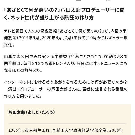
動画配信・映像制作
TOP Creator’s コラム トップ
編集・ライティング
Webクリエイター
セミナー
『あざとくて何が悪いの？』芦田太郎プロデューサーに聞
マーケティング
アプリクリエイター
ディレクション
ゲームクリエイター
く、ネット世代が盛り上がる熱狂の作り方
業界解説・キャリア事情
映像クリエイター
ニュース・トレンド
お役立ち基礎知識
マーケッター
クリエイターインタビュー
テレビ朝日で人気の深夜番組『あざとくて何が悪いの？』が、３回の単
ニュース・トレンド トップ
C＆R Magazine
Web
発放送（2019年9月、2020年4月、7月）を経て、10月からレギュラー放
映像
送化。
ゲーム・エンタメ
広告
山里亮太×田中みな実×弘中綾香 が“あざとさ”について語り尽くす
出版
CREATIVE VILLAGEからのお知らせ
同番組は、毎回SNSでも即トレンド入り、翌日にはネットニュースにも
なるほどの熱狂ぶり。
プロフェッショナル×つながる×メディア
インターネットにおける盛りあがりを作るためには何が必要なのか？
演出・プロデューサーの芦田太郎さんに、若者に注目される番組の
作り方を伺いました。
芦田太郎（あしだ・たろう）
1985年、東京都生まれ。早稲田大学政治経済学部卒業。2008年