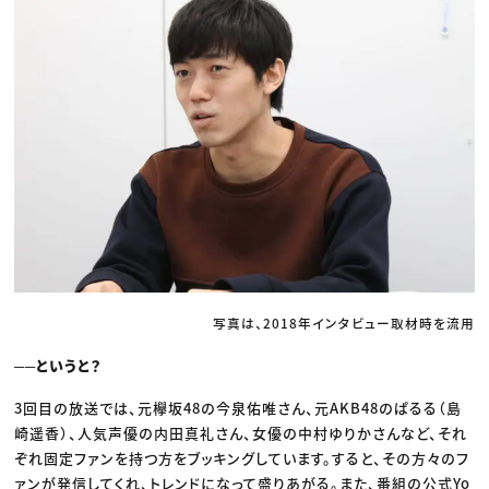
写真は、2018年インタビュー取材時を流用
──というと？
3回目の放送では、元欅坂48の今泉佑唯さん、元AKB48のぱるる（島
崎遥香）、人気声優の内田真礼さん、女優の中村ゆりかさんなど、それ
ぞれ固定ファンを持つ方をブッキングしています。すると、その方々のフ
ァンが発信してくれ、トレンドになって盛りあがる。また、番組の公式Yo