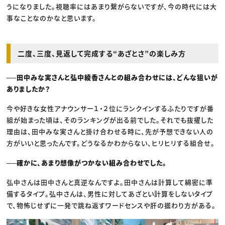
うになりました。視聴率にはあまり繋がらないですが、今の時代には大
事なことなのかなと思います。
二度、三度、見返して完成する“あざとさ”の楽しみ方
──田中みな実さんと弘中綾香さんとの組み合わせには、どんな狙いが
ありましたか？
今や好きな女性アナウンサー１・２位にランクインするふたりですが番
組が始まった頃は、そのランキングが出る前でした。​それでも抜擢した
理由は、田中みな実さんと掛け合わせる時に、先が予想できない人の
方がいいと思ったんです。どうなるかわからない、ヒリヒリする組合せ。
──確かに、あまり想像がつかない組み合わせでした。
弘中さんは田中さんと真逆なんですよ。田中さんは計算して綿密に準
備するタイプ。弘中さんは、男性に対してあざとい計算をしないタイプ
で、物怖じせずに一発で跳ね返すワードセンスや肝の据わり方がある。