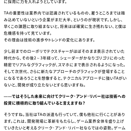
に採用に力を入れようとしています。
TAの重要性は業界内では認識されているものの、雇うところまでは踏
み込めていないという企業がまだ大半、というのが現状です。しかし、
早くこの課題に取り組まないと、将来ほぼ確実に生き残れない、と僕は
危機感を持って見ています。
その理由は技術の進歩やトレンドの変化にあります。
少し前までのローポリでテクスチャーがほぼそのまま表示されていた
時代から、その後2～3年経って、シェーダーがかなりゴリゴリにのった
精密でリアルなグラフィックが、スマホにまで表示されるようになった。
そして次世代、さらに新たなアプローチのグラフィックが登場すること
になるであろうことを想像すると、テクニカルアプローチに強いTAがい
ないと、開発が成り立たないとすら思いますね。
――ではそうした未来に向けてクリーク･アンド･リバー社は技術への
投資に積極的に取り組んでいると言えますね？
そうですね。当社はTAの派遣も行っていて、僕も他社に行くことがあり
ます。これは、開発現場に革新をもたらし、ゲーム業界全体を盛り上げ
ていきたいと考えるクリーク･アンド･リバー社ならではの姿勢。ゲーム