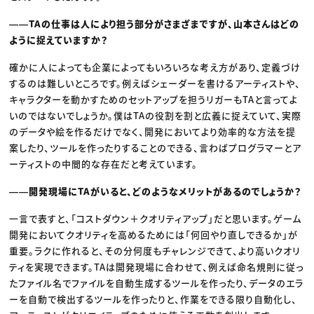
――TAの仕事は人により担う部分がさまざまですが、山本さんはどの
ように捉えていますか？
確かに人によっても企業によってもいろいろな考え方があり、定義づけ
するのは難しいところです。例えばシェーダーを書けるアーティストや、
キャラクターを動かすためのセットアップを担うリガーもTAと言ってよ
いのではないでしょうか。僕はTAの役割を割と広義に捉えていて、実際
のデータや絵を作るだけでなく、開発においてより効率的な方法を提
案したり、ツールを作ったりすることのできる、言わばプログラマーとア
ーティストの中間的な存在だと考えています。
――開発現場にTAがいると、どのようなメリットがあるのでしょうか？
一言で表すと、「コストダウン＋クオリティアップ」だと思います。ゲーム
開発においてクオリティを高めるためには「何回やり直しできるか」が
重要。ラクに作れると、その分何度もチャレンジできて、より高いクオリ
ティを実現できます。TAは開発現場に合わせて、例えば命名規則に従っ
たファイル名でファイルを自動生成するツールを作ったり、データのエラ
ーを自動で検出するツールを作ったりと、作業をできる限り自動化し、