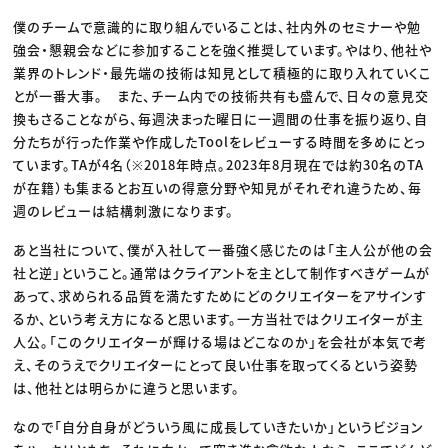
僕のチームで意識的に取り組んでいることは、社内外のセミナーや勉
強会・懇親会などに参加することを強く推奨しています。やはり、他社や
業界のトレンド・最先端の技術は知見として積極的に取り入れていくこ
とが一番大事。 また、チーム内での技術共有も盛んで、日々の意見交
換もさることながら、毎週決まった曜日に一週間の仕事を振り返り、自
分たちが行った作業や作成したToolをレビューする時間を多めにとっ
ています。TAが4名（※2018年時点。2023年8月現在では約30名のTA
が在籍）も集まるとお互いの得意分野や知見がそれぞれ違うため、毎
週のレビューは結構刺激になります。
あと当社について、僕が入社して一番強く感じたのは「主人公が他の会
社と逆」ということ。通常はクライアントを主として制作すべきゲームが
あって、求められる品質を満たすためにどのクリエイターをアサインす
るか、という考え方になると思います。一方当社ではクリエイターが主
人公。「このクリエイターが輝ける場はどこなのか」を会社が本気で考
え、そのうえでクリエイターにとって良い仕事を取ってくるという姿勢
は、他社とは明らかに違うと思います。
なので「自分自身がどういう風に成長していきたいか」というビジョン