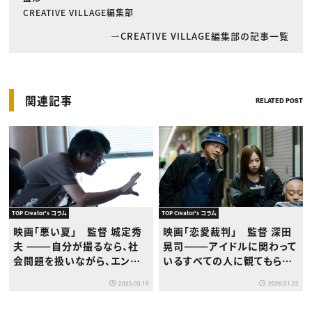
CREATIVE VILLAGE編集部
CREATIVE VILLAGE編集部の記事一覧
関連記事
RELATED POST
TOP Creator's コラム
TOP Creator's コラム
映画「悪い夏」 監督 城定秀
映画「恋愛裁判」 監督 深田
夫 ———自分が撮るなら、社
晃司———アイドルに関わって
会問題を扱いながら、エンタ
いるすべての人に観てもらい
ーテインメントを手放しては
たい
2025.03.19
2026.01.22
いけないと思ってました