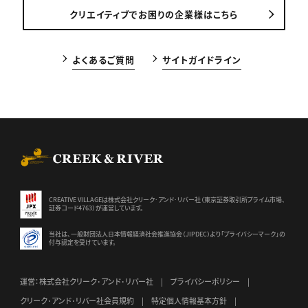
クリエイティブでお困りの企業様はこちら
よくあるご質問
サイトガイドライン
CREEK & RIVER Co., Ltd.
CREATIVE VILLAGEは株式会社クリーク･アンド･リバー社（東京証券
取引所プライム市場、
証券コード4763）が運営しています。
当社は、一般財団法人日本情報経済社会推進協会（JIPDEC）より
「プライバシーマーク」の
付与認定を受けています。
運営：株式会社クリーク･アンド･リバー社
プライバシーポリシー
クリーク･アンド･リバー社会員規約
特定個人情報基本方針