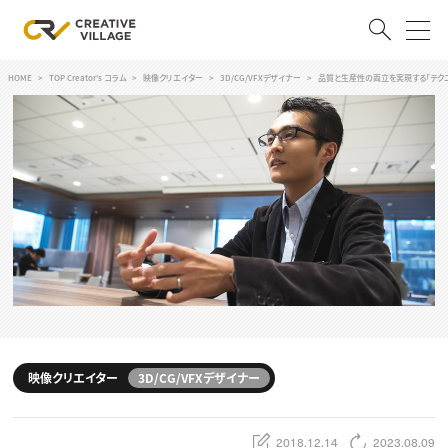
HOME
TOP Creator's コラム
映像クリエイター
3D/CG/VFXデザイナー
品質と生産性の両立を実現する「テクニ
ACCOUNT
ログイン
会員登録
RECRUIT
クリエイター求人を探す
CREATIVE JOB求人検索
特集求人
採用説明会
転職支援サービス
CONTENTS
スキルアップしたい！
映像クリエイター
3D/CG/VFXデザイナー
スキルアップしたい！ トップ
デザイン
TOP Creator’s コラム
プログラミング
2018.12.14
2023.08.09