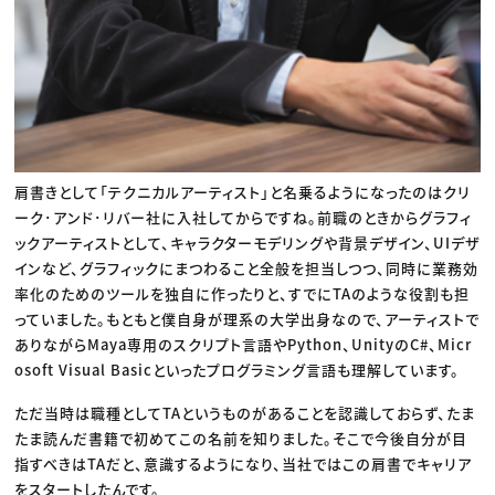
肩書きとして「テクニカルアーティスト」と名乗るようになったのはクリ
ーク･アンド･リバー社に入社してからですね。前職のときからグラフィ
ックアーティストとして、キャラクターモデリングや背景デザイン、UIデザ
インなど、グラフィックにまつわること全般を担当しつつ、同時に業務効
率化のためのツールを独自に作ったりと、すでにTAのような役割も担
っていました。もともと僕自身が理系の大学出身なので、アーティストで
ありながらMaya専用のスクリプト言語やPython、UnityのC#、Micr
osoft Visual Basicといったプログラミング言語も理解しています。
ただ当時は職種としてTAというものがあることを認識しておらず、たま
たま読んだ書籍で初めてこの名前を知りました。そこで今後自分が目
指すべきはTAだと、意識するようになり、当社ではこの肩書でキャリア
をスタートしたんです。