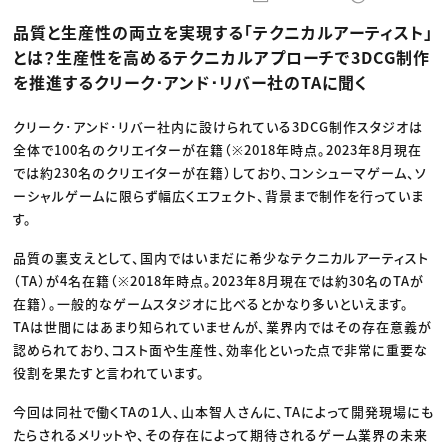
動画配信・映像制作
TOP Creator’s コラム トップ
編集・ライティング
Webクリエイター
セミナー
品質と生産性の両立を実現する「テクニカルアーティスト」
マーケティング
アプリクリエイター
ディレクション
ゲームクリエイター
とは？生産性を高めるテクニカルアプローチで3DCG制作
業界解説・キャリア事情
映像クリエイター
ニュース・トレンド
を推進するクリーク･アンド･リバー社のTAに聞く
お役立ち基礎知識
マーケッター
クリエイターインタビュー
ニュース・トレンド トップ
C＆R Magazine
Web
クリーク･アンド･リバー社内に設けられている3DCG制作スタジオは
映像
全体で100名のクリエイターが在籍（※2018年時点。2023年8月現在
ゲーム・エンタメ
広告
では約230名のクリエイターが在籍）しており、コンシューマゲーム、ソ
出版
ーシャルゲームに限らず幅広くエフェクト、背景まで制作を行っていま
CREATIVE VILLAGEからのお知らせ
す。
品質の裏支えとして、国内ではいまだに希少なテクニカルアーティスト
プロフェッショナル×つながる×メディア
（TA）が4名在籍（※2018年時点。2023年8月現在では約30名のTAが
在籍）。一般的なゲームスタジオに比べるとかなり多いといえます。
TAは世間にはあまり知られていませんが、業界内ではその存在意義が
認められており、コスト面や生産性、効率化といった点で非常に重要な
役割を果たすと言われています。
今回は同社で働くTAの1人、山本智人さんに、TAによって開発現場にも
たらされるメリットや、その存在によって期待されるゲーム業界の未来