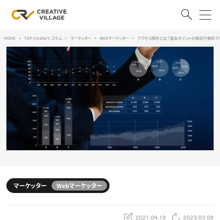
HOME
TOP Creator's コラム
マーケッター
Webマーケッター
アクセス解析とは？基本ポイントの解説や無料で
ACCOUNT
ログイン
会員登録
RECRUIT
クリエイター求人を探す
CREATIVE JOB求人検索
特集求人
採用説明会
転職支援サービス
CONTENTS
スキルアップしたい！
マーケッター
Webマーケッター
スキルアップしたい！ トップ
デザイン
TOP Creator’s コラム
プログラミング
2021.04.19
2023.03.09