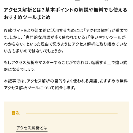
動画配信・映像制作
TOP Creator’s コラム トップ
編集・ライティング
Webクリエイター
セミナー
アクセス解析とは？基本ポイントの解説や無料でも使える
マーケティング
アプリクリエイター
ディレクション
ゲームクリエイター
おすすめツールまとめ
業界解説・キャリア事情
映像クリエイター
ニュース・トレンド
お役立ち基礎知識
マーケッター
クリエイターインタビュー
Webサイトをより効果的に活用するためには「アクセス解析」が重要で
ニュース・トレンド トップ
C＆R Magazine
Web
す。しかし、「専門的な用語が多く使われている」「使いやすいツールが
映像
わからない」といった理由で思うようにアクセス解析に取り組めていな
ゲーム・エンタメ
い方も多いのではないでしょうか。
広告
出版
CREATIVE VILLAGEからのお知らせ
もしアクセス解析をマスターすることができれば、転職する上で強い武
器になるでしょう。
プロフェッショナル×つながる×メディア
本記事では、アクセス解析の目的やよく使われる用語、おすすめの無料
アクセス解析ツールについて紹介します。
アクセス解析とは