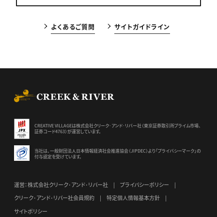
よくあるご質問
サイトガイドライン
CREEK & RIVER Co., Ltd.
CREATIVE VILLAGEは株式会社クリーク･アンド･リバー社（東京証券
取引所プライム市場、
証券コード4763）が運営しています。
当社は、一般財団法人日本情報経済社会推進協会（JIPDEC）より
「プライバシーマーク」の
付与認定を受けています。
運営：株式会社クリーク･アンド･リバー社
プライバシーポリシー
クリーク･アンド･リバー社会員規約
特定個人情報基本方針
サイトポリシー