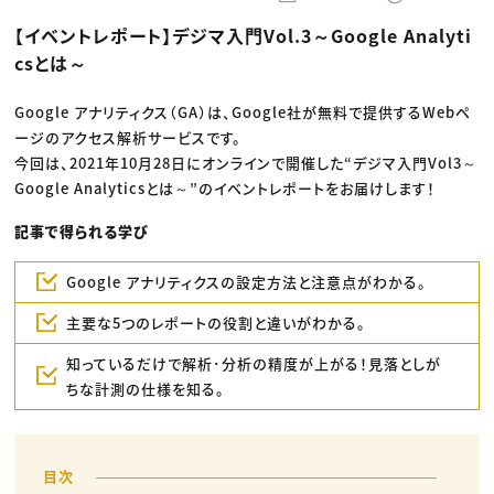
動画配信・映像制作
TOP Creator’s コラム トップ
編集・ライティング
Webクリエイター
セミナー
【イベントレポート】デジマ入門Vol.3～Google Analyti
マーケティング
アプリクリエイター
ディレクション
ゲームクリエイター
csとは～
業界解説・キャリア事情
映像クリエイター
ニュース・トレンド
お役立ち基礎知識
マーケッター
クリエイターインタビュー
Google アナリティクス（GA）は、Google社が無料で提供するWebペ
ニュース・トレンド トップ
C＆R Magazine
Web
ージのアクセス解析サービスです。
映像
今回は、2021年10月28日にオンラインで開催した“デジマ入門Vol3～
ゲーム・エンタメ
Google Analyticsとは～”のイベントレポートをお届けします！
広告
出版
CREATIVE VILLAGEからのお知らせ
記事で得られる学び
Google アナリティクスの設定方法と注意点がわかる。
プロフェッショナル×つながる×メディア
主要な5つのレポートの役割と違いがわかる。
知っているだけで解析･分析の精度が上がる！見落としが
ちな計測の仕様を知る。