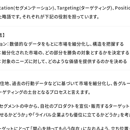
tation(セグメンテーション)、Targeting(ターゲティング)、Posit
た略語です。それぞれが下記の役割を担っています。
素】
ション：数値的なデータをもとに市場を細分化し、構造を把握する
グ：細分化された市場の、どの部分を勝負の対象とするかを決定する
グ：対象のニーズに対して、どのような価値を提供するのかを決める
居住地、過去の行動データなどに基づいて市場を細分化し、各グルー
ーゲティングの土台となるプロセスと言えます。
セグメントの中から、自社のプロダクトを宣伝・販売するターゲット
せるかどうか」や「ライバル企業よりも優位に立てるかどうか」を考
ーゲットにとって「関心を持ってもらう存在」になれるよう、立ち位置