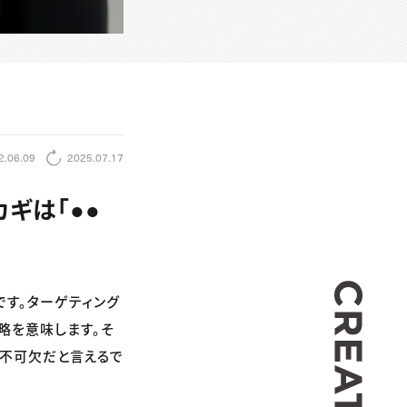
2.06.09
2025.07.17
ギは「●●
CREA
です。ターゲティング
略を意味します。そ
は不可欠だと言えるで