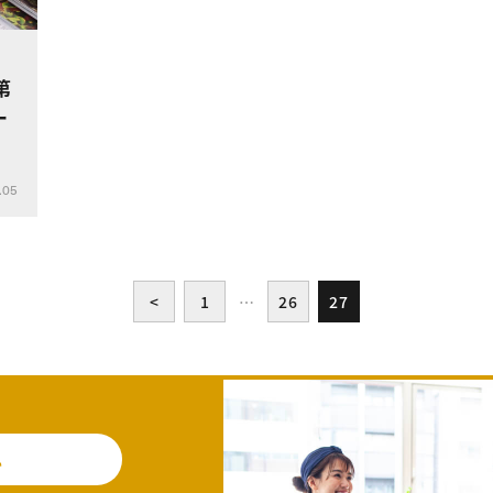
第
ー
.05
<
1
…
26
27
料