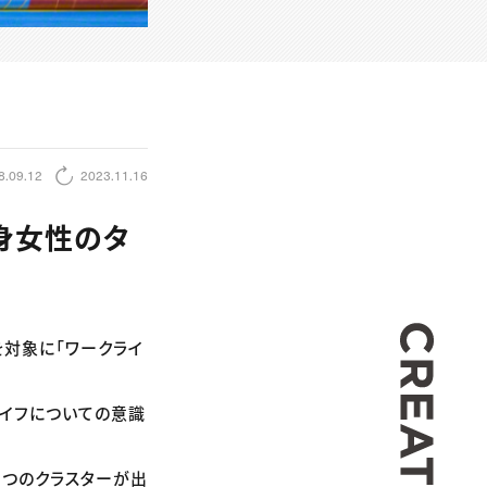
8.09.12
2023.11.16
身女性のタ
CREA
を対象に「ワークライ
ライフについての意識
5つのクラスターが出