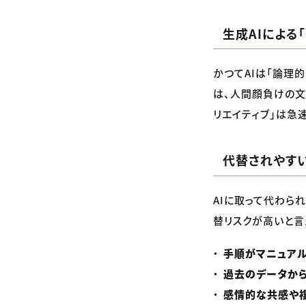
生成AIによる
かつてAIは「論理
は、人間顔負けの文
リエイティブ」は急
代替されやす
AIに取って代わら
替リスクが高いと言
手順がマニュア
過去のデータか
感情的な共感や