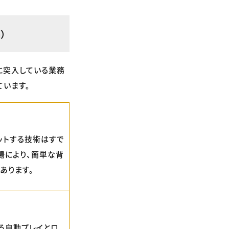
）
ズに突入している業務
ています。
ットする技術はすで
登場により、簡単な背
あります。
る自動プレイとロ