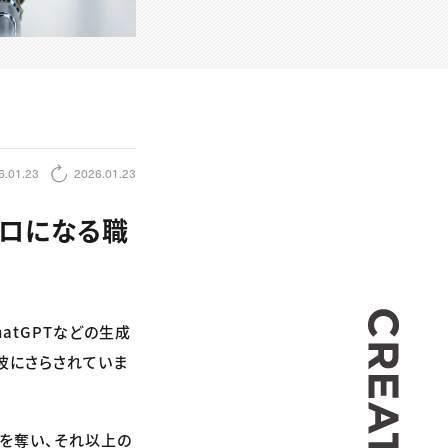
6.01.23
2026.01.23
ゼロになる職
CREA
atGPTなどの生成
波にさらされていま
を奪い、それ以上の