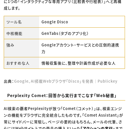
に1つの「インタラクティブな専用アプリ（比較表や行程表）」へと再構
成します。
ツール名
Google Disco
中核機能
GenTabs（タブのアプリ化）
強み
Googleアカウント・サービスとの圧倒的連携
力
おすすめな人
情報収集後に、整理や計画作成が必要な人
出典：
Google、AI搭載Webブラウザ「Disco」を発表｜Publickey
Perplexity Comet：回答から実行までこなす「Web秘書」
AI検索の覇者Perplexityが放つ「Comet（コメット）」は、検索エンジ
ンの機能をブラウザに完全統合したものです。「Comet Assistant」が
常にサイドバーに常駐し、ページの要約はもちろん、メールの代筆、さ
らにはWebサイト上での商品の購入といった
「アクションの実行」
まで