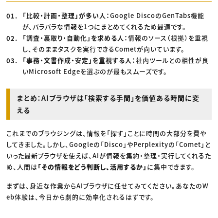
「比較・計画・整理」が多い人：
Google DiscoのGenTabs機能
が、バラバラな情報を1つにまとめてくれるため最適です。
「調査・裏取り・自動化」を求める人：
情報のソース（根拠）を重視
し、そのままタスクを実行できるCometが向いています。
「事務・文書作成・安定」を重視する人：
社内ツールとの相性が良
いMicrosoft Edgeを選ぶのが最もスムーズです。
まとめ：AIブラウザは「検索する手間」を価値ある時間に変
える
これまでのブラウジングは、情報を「探す」ことに時間の大部分を費や
してきました。しかし、Googleの「Disco」やPerplexityの「Comet」と
いった最新ブラウザを使えば、AIが情報を集約・整理・実行してくれるた
め、人間は
「その情報をどう判断し、活用するか」
に集中できます。
まずは、身近な作業からAIブラウザに任せてみてください。あなたのW
eb体験は、今日から劇的に効率化されるはずです。