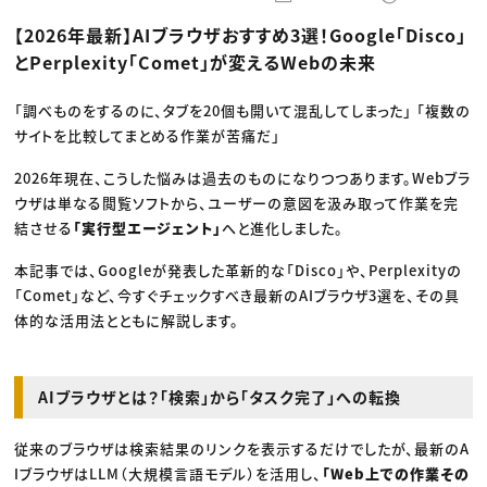
動画配信・映像制作
TOP Creator’s コラム トップ
編集・ライティング
Webクリエイター
セミナー
【2026年最新】AIブラウザおすすめ3選！Google「Disco」
マーケティング
アプリクリエイター
ディレクション
ゲームクリエイター
とPerplexity「Comet」が変えるWebの未来
業界解説・キャリア事情
映像クリエイター
ニュース・トレンド
お役立ち基礎知識
マーケッター
クリエイターインタビュー
「調べものをするのに、タブを20個も開いて混乱してしまった」 「複数の
ニュース・トレンド トップ
C＆R Magazine
Web
サイトを比較してまとめる作業が苦痛だ」
映像
ゲーム・エンタメ
2026年現在、こうした悩みは過去のものになりつつあります。Webブラ
広告
ウザは単なる閲覧ソフトから、ユーザーの意図を汲み取って作業を完
出版
CREATIVE VILLAGEからのお知らせ
結させる
「実行型エージェント」
へと進化しました。
本記事では、Googleが発表した革新的な「Disco」や、Perplexityの
プロフェッショナル×つながる×メディア
「Comet」など、今すぐチェックすべき最新のAIブラウザ3選を、その具
体的な活用法とともに解説します。
AIブラウザとは？「検索」から「タスク完了」への転換
従来のブラウザは検索結果のリンクを表示するだけでしたが、最新のA
IブラウザはLLM（大規模言語モデル）を活用し、
「Web上での作業その