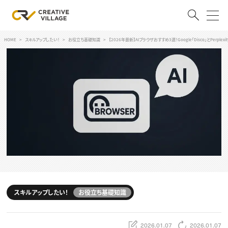
HOME
スキルアップしたい！
お役立ち基礎知識
【2026年最新】AIブラウザおすすめ3選！Google「Disco」とPerplex
ACCOUNT
ログイン
会員登録
RECRUIT
クリエイター求人を探す
CREATIVE JOB求人検索
特集求人
採用説明会
転職支援サービス
CONTENTS
スキルアップしたい！
スキルアップしたい！
お役立ち基礎知識
スキルアップしたい！ トップ
デザイン
TOP Creator’s コラム
プログラミング
2026.01.07
2026.01.07