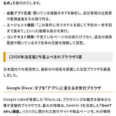
もの」
を肩代わりします。
自動アプリ生成：
開いている複数のタブを解析し、自分専用の比較表
や管理画面をその場で作る。
エージェント機能：
「この条件に合うホテルを探して予約の一歩手前
まで進めて」といった複雑な指示を実行。
コンテキスト理解：
今見ているページの内容だけでなく、過去の検索
履歴や開いているタブ全体の文脈を理解して回答。
【2026年決定版】今選ぶべきAIブラウザ3選
日本国内での実用性と、最新のAI技術を搭載した注目ブラウザを厳選
しました。
Google Disco：タブを「アプリ」に変える次世代ブラウザ
Google Labsが発表した「Disco」は、ブラウジングの概念を根本から
覆す実験的ブラウザです。最大の特徴は、Gemini 3を活用した
「GenT
abs」機能
。バラバラに開かれた旅行サイトや商品ページを、AIが瞬時