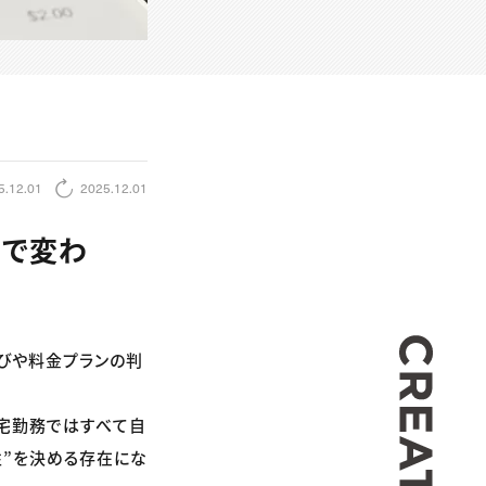
5.12.01
2025.12.01
方で変わ
CREA
選びや料金プランの判
在宅勤務ではすべて自
性”を決める存在にな