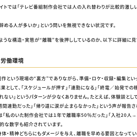
イトでは「テレビ番組制作会社では人の入れ替わりが比較的激し
辞める人が多いか」という問いを無視できない状況です。
ような構造・実態が“離職”を後押ししているのか、以下に詳細に見
な労働環境
制作という現場の“裏方”でありながら、準備・ロケ・収録・編集とい
結果として、「スケジュールが押す」「連勤になる」「終電／始発での移
れない」というパターンが少なくありません。たとえば、体験談とし
3週間連勤だった」「帰り道に涙が止まらなかった」という声が報告さ
は「私のいた制作会社では１年で離職率50％だった」「入社20人→
体的な数字も紹介されています。
身体・精神どちらにもダメージを与え、離職を早める要因となってい