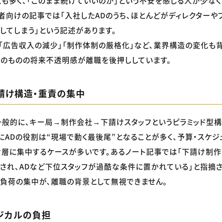
も多く、「このまま続けていいのか」という不安を感じる人が少なく
者向けの記事では「入社したADのうち、ほとんどがディレクターや
してしまう」という記述があります。
」「広告収入の減少」「制作体制の厳格化」など、業界構造の変化も
のものの将来不透明感が離職を後押ししています。
請け構造・重責の集中
般的に、キー局→制作会社→下請けスタッフというピラミッド型構
にADの役割は“現場で動く最後尾”となることが多く、予算・スケジ
層に集中するケースが多いです。あるノート記事では「下請け制
され、ADなど下位スタッフが過酷な条件に置かれている」と指摘さ
負荷の集中が、離職の背景として無視できません。
ジカルの負担