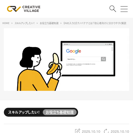
HOME
スキルアップしたい！
お役立ち基礎知識
【AIの入り口】ナノバナナとは？初心者向けに分かりやすく解説
ACCOUNT
ログイン
会員登録
RECRUIT
クリエイター求人を探す
CREATIVE JOB求人検索
特集求人
採用説明会
転職支援サービス
CONTENTS
スキルアップしたい！
スキルアップしたい！
お役立ち基礎知識
スキルアップしたい！ トップ
デザイン
TOP Creator’s コラム
プログラミング
2025.10.10
2025.10.10