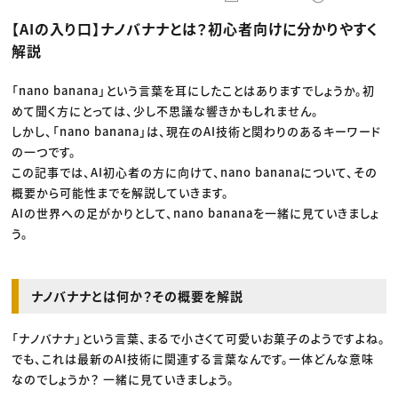
動画配信・映像制作
TOP Creator’s コラム トップ
編集・ライティング
Webクリエイター
セミナー
【AIの入り口】ナノバナナとは？初心者向けに分かりやすく
マーケティング
アプリクリエイター
ディレクション
ゲームクリエイター
解説
業界解説・キャリア事情
映像クリエイター
ニュース・トレンド
お役立ち基礎知識
マーケッター
クリエイターインタビュー
「nano banana」という言葉を耳にしたことはありますでしょうか。初
ニュース・トレンド トップ
C＆R Magazine
Web
めて聞く方にとっては、少し不思議な響きかもしれません。
映像
しかし、「nano banana」は、現在のAI技術と関わりのあるキーワード
ゲーム・エンタメ
の一つです。
広告
出版
この記事では、AI初心者の方に向けて、nano bananaについて、その
CREATIVE VILLAGEからのお知らせ
概要から可能性までを解説していきます。
AIの世界への足がかりとして、nano bananaを一緒に見ていきましょ
プロフェッショナル×つながる×メディア
う。
ナノバナナとは何か？その概要を解説
「ナノバナナ」という言葉、まるで小さくて可愛いお菓子のようですよね。
でも、これは最新のAI技術に関連する言葉なんです。一体どんな意味
なのでしょうか？ 一緒に見ていきましょう。