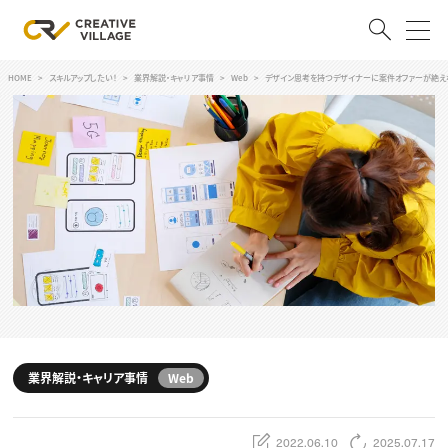
HOME
スキルアップしたい！
業界解説・キャリア事情
Web
デザイン思考を持つデザイナーに案件オファーが絶え
ACCOUNT
ログイン
会員登録
RECRUIT
クリエイター求人を探す
CREATIVE JOB求人検索
特集求人
採用説明会
転職支援サービス
CONTENTS
スキルアップしたい！
業界解説・キャリア事情
Web
スキルアップしたい！ トップ
デザイン
TOP Creator’s コラム
プログラミング
2022.06.10
2025.07.17