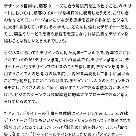
デザインの目的は、顧客のニーズに合う解決策を生み出すこと。Webサ
イトにおいては、顧客のイメージを視覚的に表現したうえで、お問い合
わせなどのコンバージョンにつながる導線を設計するなど、ビジネス
に大きく貢献しています。それゆえに、どんなに優れたデザイナーだとし
ても、製品やサービスを扱う顧客を想定しなければ良質なデザインを
組むことは難しいと言えるでしょう。
ビジネスにおいてもデザインの活用が高まっている中で、近年特に注目
されているのが「デザイン思考」という言葉です。デザイン思考とは、デ
ザイナーが行うデザインプロセスのことを指します。デザイン思考を活
用することで人の思考力の幅を広げ、内容を具現化して相手に届ける
ことで行動を促すことにつなげます。デザインには人々のビジョンをカ
タチにし、たくさんの人に伝え、動かすことができる素敵な力があるだ
けに、ビジネスシーンでは顧客課題に的確にアプローチできると考え
られているのです。
たとえば、デザイナーの仕事を具体的にイメージしてみましょう。Web
デザイナーが「何でもいいからサイトのデザインを作って」と依頼された
場合はどうなるでしょうか。きっと「制作の目的を教えてほしい」「取り
扱う業界は？」「何をアピールポイントにしたいの？」「メインカラー