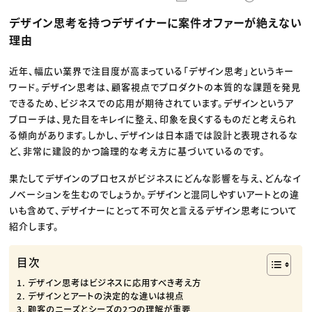
動画配信・映像制作
TOP Creator’s コラム トップ
編集・ライティング
Webクリエイター
セミナー
デザイン思考を持つデザイナーに案件オファーが絶えない
マーケティング
アプリクリエイター
ディレクション
ゲームクリエイター
理由
業界解説・キャリア事情
映像クリエイター
ニュース・トレンド
お役立ち基礎知識
マーケッター
クリエイターインタビュー
近年、幅広い業界で注目度が高まっている「デザイン思考」というキー
ニュース・トレンド トップ
C＆R Magazine
Web
ワード。デザイン思考は、顧客視点でプロダクトの本質的な課題を発見
映像
できるため、ビジネスでの応用が期待されています。デザインというア
ゲーム・エンタメ
プローチは、見た目をキレイに整え、印象を良くするものだと考えられ
広告
出版
る傾向があります。しかし、デザインは日本語では設計と表現されるな
CREATIVE VILLAGEからのお知らせ
ど、非常に建設的かつ論理的な考え方に基づいているのです。
果たしてデザインのプロセスがビジネスにどんな影響を与え、どんなイ
プロフェッショナル×つながる×メディア
ノベーションを生むのでしょうか。デザインと混同しやすいアートとの違
いも含めて、デザイナーにとって不可欠と言えるデザイン思考について
紹介します。
目次
デザイン思考はビジネスに応用すべき考え方
デザインとアートの決定的な違いは視点
顧客のニーズとシーズの2つの理解が重要