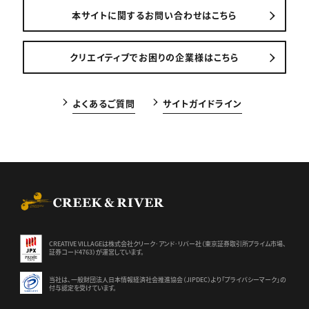
本サイトに関するお問い合わせはこちら
クリエイティブでお困りの企業様はこちら
よくあるご質問
サイトガイドライン
CREEK & RIVER Co., Ltd.
CREATIVE VILLAGEは株式会社クリーク･アンド･リバー社（東京証券
取引所プライム市場、
証券コード4763）が運営しています。
当社は、一般財団法人日本情報経済社会推進協会（JIPDEC）より
「プライバシーマーク」の
付与認定を受けています。