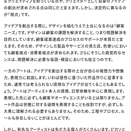
るクリエイティブを担っている点や、クリエイターとして自身のアイデア
の創出が求めされる点は同じだと言えます。しかし、決定的に異なるの
が「視点」です。
アイデアを創出する際に、デザインを組むうえで土台になるのは「顧客
ニーズ」です。デザインは顧客の課題を解決すること、つまり問題解決を
目的としています。顧客成果達成のプロセスのサポートが本質だと言
えます。そのため、デザインした製品やサービスの見た目、色使いにおい
ても顧客視点・消費者視点が求められます。さらにそうした視覚的なセ
ンスは、問題解決に必要な仮説・検証においても役立つのです。
一方のアートは、アイデアを創出する際の土台が自らの発想力や想像
力、表現力に起因します。いわば感性に基づいた作品作りに従事する
ため、通常では考えられない突飛なアイデアが出てくることもあるでし
ょう。アートはアーティスト本人の感情、日常体験を中心に表現します。
表現した先に必ずしも顧客やオーディエンスがいるとは限りません。ア
ート作品は世間に対する疑問を表現することも役割ですが、必ずしも
大衆に理解される必要すらありません。そのため、工程やプロセス、ル
ールも存在しないことがほとんどです。
しかし、有名なアーティストは名だたる偉人がたくさんいます。ピカソと