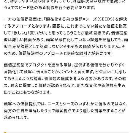
ど、訴求しやすい点も特徴です。しかし、課題解決型は競合を意識した
うえでスピード感のある制作を行う必要があります。
一方の価値提案型は、「顕在化する前の課題=シーズ（SEEDS）を解決
するアプローチとなります。顧客に、これまでにない新たな価値を提案
して「欲しい」「買いたい」と思ってもらうことが最終目標です。価値提案
型は難しい側面があり、顧客が顕在化していない課題を把握しても、顧
客自身が課題として認識しないとそもそもの価値が伝わりません。そ
のため、課題解決型のアプローチと明確な線引きが必要です。
価値提案型でプロダクトを進める際は、提供する価値を分かりやすく
言語化して顧客に伝えることがポイントと言えます。ビジョンに共感し
てもらえるような誘導、価値観の醸成を考える必要があります。その結
果、顧客に提案した価値が認められると、新たな文化や価値観を生み
出すことにもつながります。
顧客への価値提供では、ニーズとシーズのいずれかに偏るのではなく、
両方の性質を理解したうえで顧客視点でより適した提案をすることが
求められます。