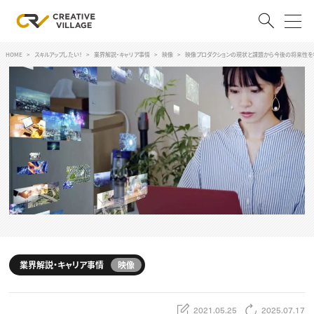
HOME
スキルアップしたい！
業界解説・キャリア事情
映像
映像プロダクションの現状と課題から今後の将来性を
ACCOUNT
ログイン
会員登録
RECRUIT
クリエイター求人を探す
CREATIVE JOB求人検索
特集求人
採用説明会
転職支援サービス
CONTENTS
スキルアップしたい！
業界解説・キャリア事情
映像
スキルアップしたい！ トップ
デザイン
TOP Creator’s コラム
プログラミング
2021.05.25
2025.07.17