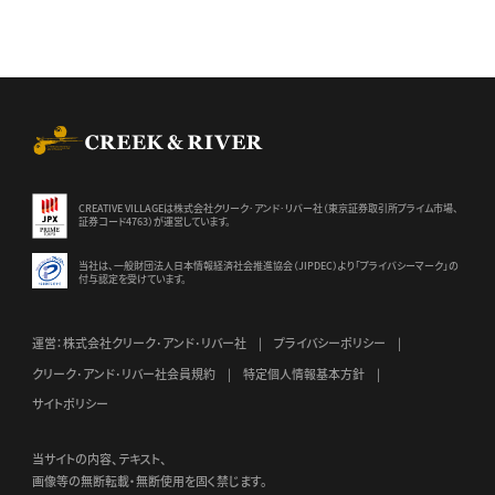
CREEK & RIVER Co., Ltd.
CREATIVE VILLAGEは株式会社クリーク･アンド･リバー社（東京証券
取引所プライム市場、
証券コード4763）が運営しています。
当社は、一般財団法人日本情報経済社会推進協会（JIPDEC）より
「プライバシーマーク」の
付与認定を受けています。
運営：株式会社クリーク･アンド･リバー社
プライバシーポリシー
クリーク･アンド･リバー社会員規約
特定個人情報基本方針
サイトポリシー
当サイトの内容、テキスト、
画像等の無断転載・無断使用を固く禁じます。