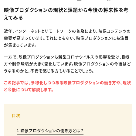
動画配信・映像制作
TOP Creator’s コラム トップ
編集・ライティング
Webクリエイター
セミナー
映像プロダクションの現状と課題から今後の将来性を考
マーケティング
アプリクリエイター
ディレクション
ゲームクリエイター
えてみる
業界解説・キャリア事情
映像クリエイター
ニュース・トレンド
お役立ち基礎知識
マーケッター
クリエイターインタビュー
近年、インターネットとリモートワークの普及により、映像コンテンツの
ニュース・トレンド トップ
C＆R Magazine
Web
需要が高まっています。それにともない、映像プロダクションにも注目
映像
が集まっています。
ゲーム・エンタメ
広告
一方で、映像プロダクションも新型コロナウイルスの影響を受け、働き
出版
CREATIVE VILLAGEからのお知らせ
方や制作環境が大きく変化しています。映像プロダクションの今後はど
うなるのかと、不安を感じる方もいることでしょう。
プロフェッショナル×つながる×メディア
この記事では、多様化しつつある映像プロダクションの働き方や、現状
と今後について解説します。
1 映像プロダクションの働き方とは？