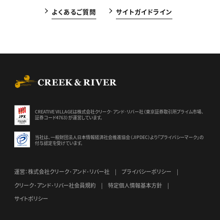
よくあるご質問
サイトガイドライン
CREEK & RIVER Co., Ltd.
CREATIVE VILLAGEは株式会社クリーク･アンド･リバー社（東京証券
取引所プライム市場、
証券コード4763）が運営しています。
当社は、一般財団法人日本情報経済社会推進協会（JIPDEC）より
「プライバシーマーク」の
付与認定を受けています。
運営：株式会社クリーク･アンド･リバー社
プライバシーポリシー
クリーク･アンド･リバー社会員規約
特定個人情報基本方針
サイトポリシー