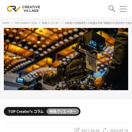
HOME
TOP Creator's コラム
映像クリエイター
未経験でも映像業界への転職は可能？職種別の仕事内容や今後
ACCOUNT
ログイン
会員登録
RECRUIT
クリエイター求人を探す
CREATIVE JOB求人検索
特集求人
採用説明会
転職支援サービス
CONTENTS
スキルアップしたい！
TOP Creator's コラム
映像クリエイター
スキルアップしたい！ トップ
デザイン
TOP Creator’s コラム
プログラミング
2021.04.29
2023.08.18