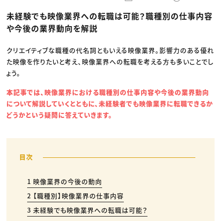
動画配信・映像制作
TOP Creator’s コラム トップ
編集・ライティング
Webクリエイター
セミナー
未経験でも映像業界への転職は可能？職種別の仕事内容
マーケティング
アプリクリエイター
ディレクション
ゲームクリエイター
や今後の業界動向を解説
業界解説・キャリア事情
映像クリエイター
ニュース・トレンド
お役立ち基礎知識
マーケッター
クリエイターインタビュー
クリエイティブな職種の代名詞ともいえる映像業界。影響力のある優れ
ニュース・トレンド トップ
C＆R Magazine
Web
た映像を作りたいと考え、映像業界への転職を考える方も多いことでし
映像
ょう。
ゲーム・エンタメ
広告
本記事では、映像業界における職種別の仕事内容や今後の業界動向
出版
CREATIVE VILLAGEからのお知らせ
について解説していくとともに、未経験者でも映像業界に転職できるか
どうかという疑問に答えていきます。
プロフェッショナル×つながる×メディア
1 映像業界の今後の動向
2 【職種別】映像業界の仕事内容
3 未経験でも映像業界への転職は可能？