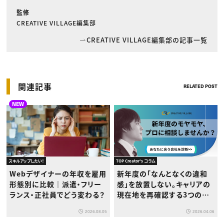
監修
CREATIVE VILLAGE編集部
CREATIVE VILLAGE編集部の記事一覧
関連記事
RELATED POST
NEW
スキルアップしたい！
TOP Creator's コラム
Webデザイナーの年収を雇用
新年度の「なんとなくの違和
形態別に比較｜派遣・フリー
感」を放置しない。キャリアの
ランス・正社員でどう変わる？
現在地を再確認する3つのス
テップ
2026.08.05
2026.04.06