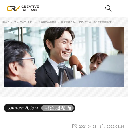
HOME
スキルアップしたい！
お役立ち基礎知識
報道記者にキャリアアップ！“採用される志望動機”とは
ACCOUNT
ログイン
会員登録
RECRUIT
クリエイター求人を探す
CREATIVE JOB求人検索
特集求人
採用説明会
転職支援サービス
CONTENTS
スキルアップしたい！
スキルアップしたい！
お役立ち基礎知識
スキルアップしたい！ トップ
デザイン
TOP Creator’s コラム
プログラミング
2021.04.28
2022.08.26