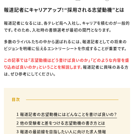
動画配信・映像制作
TOP Creator’s コラム トップ
編集・ライティング
Webクリエイター
セミナー
報道記者にキャリアアップ！“採用される志望動機”とは
マーケティング
アプリクリエイター
ディレクション
ゲームクリエイター
業界解説・キャリア事情
映像クリエイター
ニュース・トレンド
報道記者になるには、各テレビ局へ入社し、キャリアを積むのが一般的
お役立ち基礎知識
マーケッター
です。そのため、入社時の書類選考が最初の関門となります。
クリエイターインタビュー
ニュース・トレンド トップ
C＆R Magazine
Web
多数のライバルたちの中から選ばれるには、報道記者としての将来の
映像
ゲーム・エンタメ
ビジョンを明確に伝えるエントリーシートを作成することが重要です。
広告
出版
この記事では「志望動機はどう書けば良いのか」「どのような内容を盛
CREATIVE VILLAGEからのお知らせ
り込めば良いのか」ということを解説します。
報道記者に興味のある方
は、ぜひ参考にしてください。
プロフェッショナル×つながる×メディア
1 報道記者の志望動機にはどんなことを書けば良いの？
2 他の受験者と差をつける志望動機の書き方とは
3 報道の最前線を目指したい人に向けた求人情報