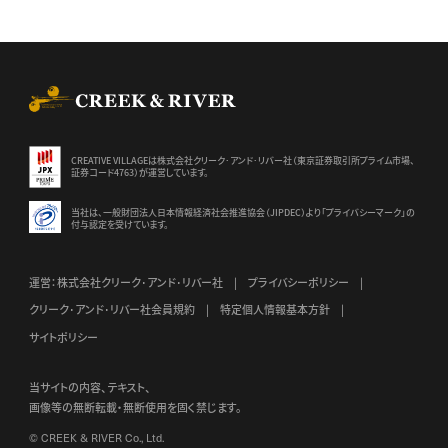
CREEK & RIVER Co., Ltd.
CREATIVE VILLAGEは株式会社クリーク･アンド･リバー社（東京証券
取引所プライム市場、
証券コード4763）が運営しています。
当社は、一般財団法人日本情報経済社会推進協会（JIPDEC）より
「プライバシーマーク」の
付与認定を受けています。
運営：株式会社クリーク･アンド･リバー社
プライバシーポリシー
クリーク･アンド･リバー社会員規約
特定個人情報基本方針
サイトポリシー
当サイトの内容、テキスト、
画像等の無断転載・無断使用を固く禁じます。
© CREEK & RIVER Co., Ltd.