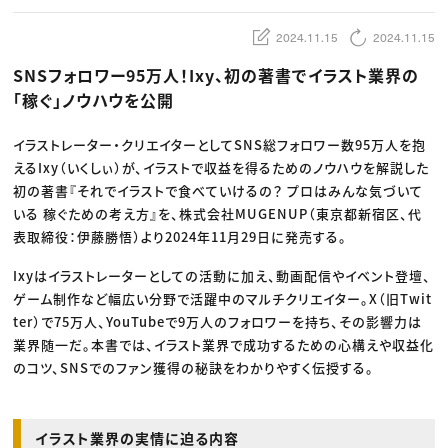
動画配信・映像制作
TOP Creator’s コラム トップ
編集・ライティング
Webクリエイター
セミナー
マーケティング
アプリクリエイター
2024.11.15
2024.11.15
ディレクション
ゲームクリエイター
業界解説・キャリア事情
映像クリエイター
SNSフォロワー95万人！Ixy、初の著書でイラスト業界の
ニュース・トレンド
お役立ち基礎知識
マーケッター
「稼ぐ」ノウハウを公開
クリエイターインタビュー
ニュース・トレンド トップ
C＆R Magazine
Web
映像
イラストレーター・クリエイターとしてSNS総フォロワー数95万人を抱
ゲーム・エンタメ
えるIxy（いくしぃ）が、イラストで収益を得るためのノウハウを解説した
広告
出版
初の著書『それでイラストで食べていけるの？ プロはみんな気づいて
CREATIVE VILLAGEからのお知らせ
いる 稼ぐための考え方』を、株式会社MUGENUP（東京都新宿区、代
表取締役：伊藤勝悟）より2024年11月29日に発売する。
プロフェッショナル×つながる×メディア
Ixyはイラストレーターとしての活動に加え、動画配信やイベント登壇、
ゲーム制作など幅広い分野で活躍中のマルチクリエイター。X（旧Twit
ter）で75万人、YouTubeで9万人のフォロワーを持ち、その影響力は
業界随一だ。本書では、イラスト業界で成功するための心構えや収益化
のコツ、SNSでのファン獲得の秘訣をわかりやすく伝授する。
イラスト業界の実情に迫る内容