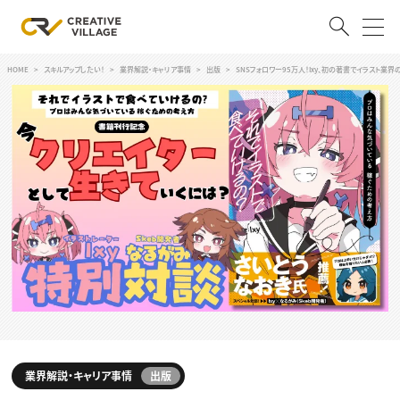
HOME
スキルアップしたい！
業界解説・キャリア事情
出版
SNSフォロワー95万人！Ixy、初の著書でイラスト業界
ACCOUNT
ログイン
会員登録
RECRUIT
クリエイター求人を探す
CREATIVE JOB求人検索
特集求人
採用説明会
転職支援サービス
CONTENTS
スキルアップしたい！
スキルアップしたい！ トップ
デザイン
TOP Creator’s コラム
業界解説・キャリア事情
出版
プログラミング