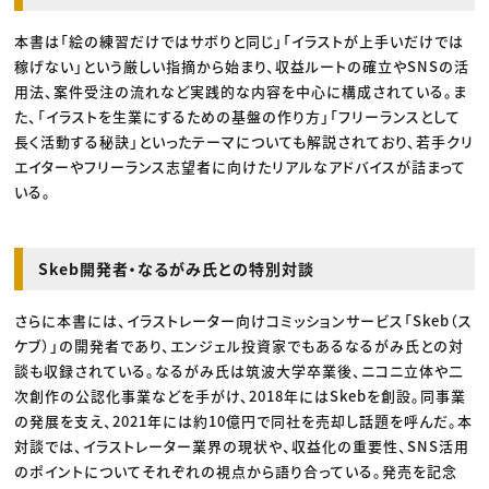
本書は「絵の練習だけではサボりと同じ」「イラストが上手いだけでは
稼げない」という厳しい指摘から始まり、収益ルートの確立やSNSの活
用法、案件受注の流れなど実践的な内容を中心に構成されている。ま
た、「イラストを生業にするための基盤の作り方」「フリーランスとして
長く活動する秘訣」といったテーマについても解説されており、若手クリ
エイターやフリーランス志望者に向けたリアルなアドバイスが詰まって
いる。
Skeb開発者・なるがみ氏との特別対談
さらに本書には、イラストレーター向けコミッションサービス「Skeb（ス
ケブ）」の開発者であり、エンジェル投資家でもあるなるがみ氏との対
談も収録されている。なるがみ氏は筑波大学卒業後、ニコニ立体や二
次創作の公認化事業などを手がけ、2018年にはSkebを創設。同事業
の発展を支え、2021年には約10億円で同社を売却し話題を呼んだ。本
対談では、イラストレーター業界の現状や、収益化の重要性、SNS活用
のポイントについてそれぞれの視点から語り合っている。発売を記念