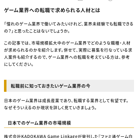
動画配信・映像制作
TOP Creator’s コラム トップ
編集・ライティング
Webクリエイター
セミナー
ゲーム業界への転職で求められる人材とは
マーケティング
アプリクリエイター
ディレクション
ゲームクリエイター
業界解説・キャリア事情
映像クリエイター
ニュース・トレンド
「憧れのゲーム業界で働いてみたいけれど、業界未経験でも転職できる
お役立ち基礎知識
マーケッター
の？」と思ったことはないでしょうか。
クリエイターインタビュー
ニュース・トレンド トップ
C＆R Magazine
Web
この記事では、市場規模拡大中のゲーム業界でどのような職種・人材
映像
ゲーム・エンタメ
が求められるのかを紹介します。併せて、実際に募集を行なっている求
広告
人案件も紹介するので、ゲーム業界への転職を考えている方は、参考
出版
CREATIVE VILLAGEからのお知らせ
にしてください。
プロフェッショナル×つながる×メディア
転職前に知っておきたいゲーム業界の今
日本のゲーム業界は成長産業であり、転職する業界として有望です。
なぜそういえるのか現状を詳しく見ていきましょう。
日本でのゲーム業界の市場規模
株式会社KADOKAWA Game Linkageが発刊した『ファミ通ゲーム白