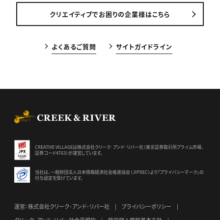
クリエイティブでお困りの企業様はこちら
よくあるご質問
サイトガイドライン
CREEK & RIVER Co., Ltd.
CREATIVE VILLAGEは株式会社クリーク･アンド･リバー社（東京証券
取引所プライム市場、
証券コード4763）が運営しています。
当社は、一般財団法人日本情報経済社会推進協会（JIPDEC）より
「プライバシーマーク」の
付与認定を受けています。
運営：株式会社クリーク･アンド･リバー社
プライバシーポリシー