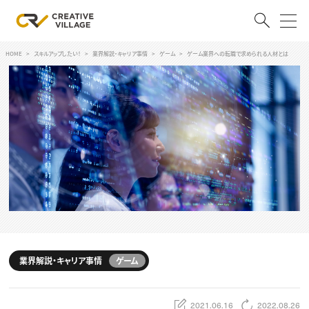
HOME
スキルアップしたい！
業界解説・キャリア事情
ゲーム
ゲーム業界への転職で求められる人材とは
ACCOUNT
ログイン
会員登録
RECRUIT
クリエイター求人を探す
CREATIVE JOB求人検索
特集求人
採用説明会
転職支援サービス
CONTENTS
スキルアップしたい！
業界解説・キャリア事情
ゲーム
スキルアップしたい！ トップ
デザイン
TOP Creator’s コラム
プログラミング
2021.06.16
2022.08.26