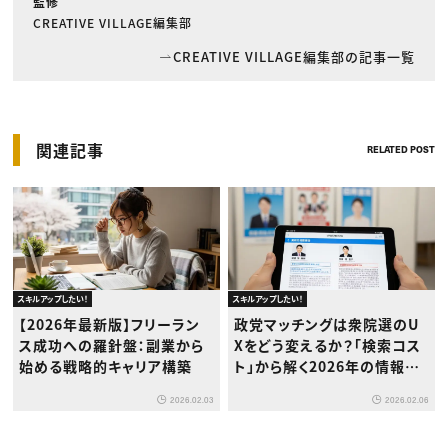
監修
CREATIVE VILLAGE編集部
CREATIVE VILLAGE編集部の記事一覧
関連記事
RELATED POST
スキルアップしたい！
スキルアップしたい！
【2026年最新版】フリーラン
政党マッチングは衆院選のU
ス成功への羅針盤：副業から
Xをどう変えるか？「検索コス
始める戦略的キャリア構築
ト」から解く2026年の情報設
計
2026.02.03
2026.02.06