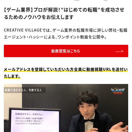
動画配信・映像制作
TOP Creator’s コラム トップ
編集・ライティング
Webクリエイター
セミナー
【ゲーム業界】プロが解説！”はじめての転職”を成功させ
マーケティング
アプリクリエイター
ディレクション
ゲームクリエイター
るためのノウハウをお伝えします
業界解説・キャリア事情
映像クリエイター
ニュース・トレンド
お役立ち基礎知識
マーケッター
クリエイターインタビュー
CREATIVE VILLAGEでは、ゲーム業界の転職市場に詳しい弊社・転職
ニュース・トレンド トップ
C＆R Magazine
Web
エージェント・ハッシーによる、ワンポイント動画を公開中。
映像
ゲーム・エンタメ
広告
動画閲覧はこちら
出版
CREATIVE VILLAGEからのお知らせ
メールアドレスを登録していただいた方全員に動画視聴URLを送付い
たします。
プロフェッショナル×つながる×メディア