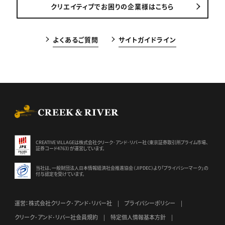
クリエイティブでお困りの企業様はこちら
よくあるご質問
サイトガイドライン
CREEK & RIVER Co., Ltd.
CREATIVE VILLAGEは株式会社クリーク･アンド･リバー社（東京証券
取引所プライム市場、
証券コード4763）が運営しています。
当社は、一般財団法人日本情報経済社会推進協会（JIPDEC）より
「プライバシーマーク」の
付与認定を受けています。
運営：株式会社クリーク･アンド･リバー社
プライバシーポリシー
クリーク･アンド･リバー社会員規約
特定個人情報基本方針