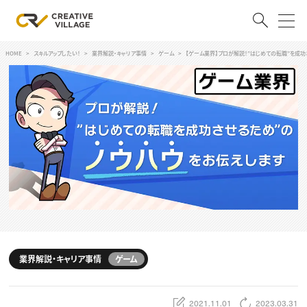
HOME
スキルアップしたい！
業界解説・キャリア事情
ゲーム
【ゲーム業界】プロが解説！”はじめての転職”を成
ACCOUNT
ログイン
会員登録
RECRUIT
クリエイター求人を探す
CREATIVE JOB求人検索
特集求人
採用説明会
転職支援サービス
CONTENTS
スキルアップしたい！
業界解説・キャリア事情
ゲーム
スキルアップしたい！ トップ
デザイン
TOP Creator’s コラム
プログラミング
2021.11.01
2023.03.31