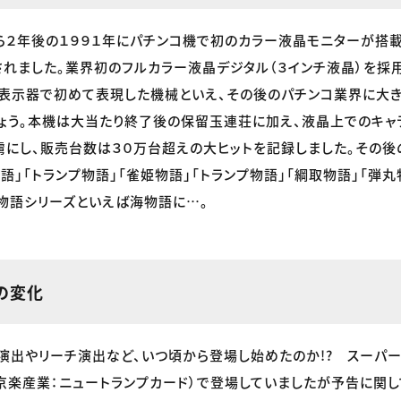
ら２年後の１９９１年にパチンコ機で初のカラー液晶モニターが搭載
れました。業界初のフルカラー液晶デジタル（３インチ液晶）を採用
表示器で初めて表現した機械といえ、その後のパチンコ業界に大
ょう。本機は大当たり終了後の保留玉連荘に加え、液晶上でのキャ
にし、販売台数は３０万台超えの大ヒットを記録しました。その後
語」「トランプ物語」「雀姫物語」「トランプ物語」「綱取物語」「弾
物語シリーズといえば海物語に…。
の変化
演出やリーチ演出など、いつ頃から登場し始めたのか!? スーパ
京楽産業：ニュートランプカード）で登場していましたが予告に関