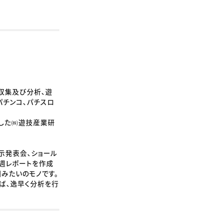
収集及び分析、遊
パチンコ、パチスロ
ました㈱遊技産業研
示発表会、ショール
週レポートを作成
みたいのモノです。
ば、逸早く分析を行