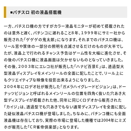
■パチスロ 初の液晶搭載機
一方、パチスロ機の方ですがカラー液晶モニターが初めて搭載された
のは意外と遅く、パチンコに遅れること８年、１９９９年にサミー社から
販売された「ゲゲゲの鬼太郎」になります。それまでのパチスロ機は、
リール窓や筐体の一部分の照明を点滅させるだけのものが大半でし
たが、液晶上で行われるチャンス予告はゲーム性を大幅に進化させ、そ
の後のパチスロ機に液晶画面は欠かせないものとなっていきました。
その後、２００３年にエレコ社が販売した「ハナビ百景Ｅ」は、透過型大
型液晶ディスプレイをメインリールの全面に配したことで、リール上に
もクリエイティブな映像を投影出来るようになりました。
２００４年にロデオ社が販売した「ガメラハイグレードビジョン」は、ドー
ナッツビジョンと呼ばれるメインリールの位置を四角く抜いた穴あき大
型ディスプレイが搭載された他、同年に同じくロデオから販売された
「カイジ」は、透過型でも穴あきでもない通常ディスプレイを全面に配し
た疑似液晶パチスロ機が登場しました。ちなみに、パチンコ機にも全面
液晶機は存在しており、実際の市場に登場した機種では2004年にミズ
ホが販売した「ＣＲ雀帝倶楽部」となります。