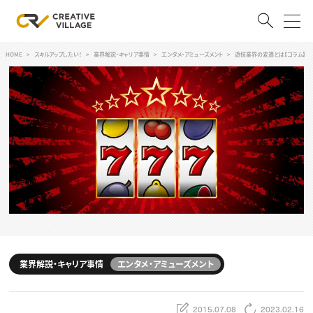
HOME
スキルアップしたい！
業界解説・キャリア事情
エンタメ・アミューズメント
遊技業界の変遷とは【コラム】
ACCOUNT
ログイン
会員登録
RECRUIT
クリエイター求人を探す
CREATIVE JOB求人検索
特集求人
採用説明会
転職支援サービス
CONTENTS
スキルアップしたい！
業界解説・キャリア事情
エンタメ・アミューズメント
スキルアップしたい！ トップ
デザイン
TOP Creator’s コラム
プログラミング
2015.07.08
2023.02.16