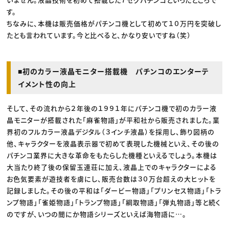
す。
ちなみに、本機は販売価格がパチンコ機として初めて１０万円を突破し
たとも言われています。今と比べると、かなり安いですね（笑）
■初のカラー液晶モニター搭載機 パチンコのエンターテ
イメント性の向上
そして、その流れから２年後の１９９１年にパチンコ機で初のカラー液
晶モニターが搭載された「麻雀物語」が平和社から販売されました。業
界初のフルカラー液晶デジタル（３インチ液晶）を採用し、飾り図柄の
他、キャラクターを液晶表示器で初めて表現した機械といえ、その後の
パチンコ業界に大きな革命をもたらした機種といえるでしょう。本機は
大当たり終了後の保留玉連荘に加え、液晶上でのキャラクターによる
お色気要素が遊技者を虜にし、販売台数は３０万台超えの大ヒットを
記録しました。その後の平和は「ダービー物語」「プリンセス物語」「トラ
ンプ物語」「雀姫物語」「トランプ物語」「綱取物語」「弾丸物語」等と続く
のですが、いつの間にか物語シリーズといえば海物語に…。