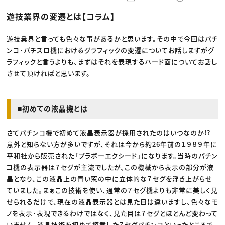
動画配信・映像制作
TOP Creator’s コラム トップ
編集・ライティング
Webクリエイター
セミナー
遊技業界の変遷とは【コラム】
マーケティング
アプリクリエイター
ディレクション
ゲームクリエイター
業界解説・キャリア事情
映像クリエイター
ニュース・トレンド
遊技業界と言っても色々な事があるかと思います。その中で今回はパチ
お役立ち基礎知識
マーケッター
ンコ・パチスロ機におけるグラフィックの変遷についてお話しますがグ
クリエイターインタビュー
ニュース・トレンド トップ
C＆R Magazine
ラフィックと言うよりも、まずはそれを表現するハード面についてお話し
Web
映像
させて頂ければと思います。
ゲーム・エンタメ
広告
出版
CREATIVE VILLAGEからのお知らせ
■初めての液晶機とは
プロフェッショナル×つながる×メディア
さてパチンコ機で初めて液晶表示器が採用されたのはいつなのか!?
意外と知らない方が多いですが、それは今から約26年前の１９８９年に
平和社から販売された「ブラボーエクシード」になります。当時のパチン
コ機の表示器は７セグが主流でしたが、この機械から表示の部分が液
晶となり、この液晶上の青い窓の中に立体的な７セグを浮き上がらせ
ていました。まぁこの技術を使い、通常の７セグ機よりも非常に美しく見
せられるだけで、現在の液晶表示器とは見た目は違いますし、色々なモ
ノを表示・表現できるわけではなく、見た目は７セグとほとんど変わって
いません。液晶技術を初めて搭載した７セグパチンコといったところで