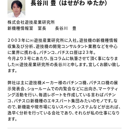
長谷川 豊 （はせがわ ゆたか）
株式会社遊技産業研究所
新機種情報室 室長 長谷川 豊
２００３年に㈱遊技産業研究所に入社。遊技機の新機種情報
収集及び分析、遊技機の開発コンサルタント業務などを中心
に業界に携わる。パチンコ、パチスロ歴は２３年。
今月より３号にあたり、当コラムに執筆させて頂く事になりま
した㈱遊技産業研究所の長谷川と申します。宜しくお願い致し
ます。
弊社は主に遊技機メーカー様のパチンコ機、パチスロ機の展
示発表会、ショールームでの内覧会などに出向き、マーケティ
ング活動を行い、毎週レポートを作成している言わばパチン
コ、パチスロ新機種のエキスパート集団みたいのモノです。な
ので、新機能や現市場にないスペック、システムなどが出れば、
逸早く分析を行っている会社であり、それらが私の仕事になり
ます。