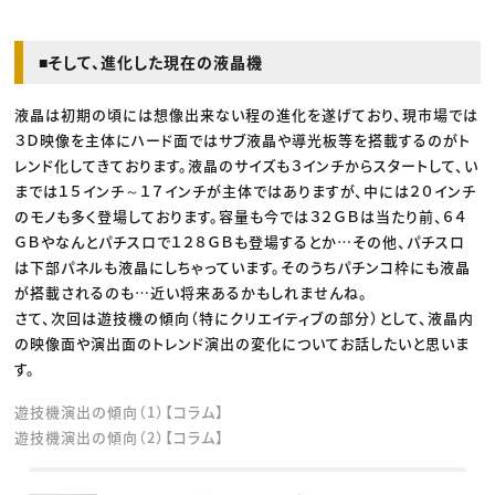
■そして、進化した現在の液晶機
液晶は初期の頃には想像出来ない程の進化を遂げており、現市場では
３Ｄ映像を主体にハード面ではサブ液晶や導光板等を搭載するのがト
レンド化してきております。液晶のサイズも３インチからスタートして、い
までは１５インチ～１７インチが主体ではありますが、中には２０インチ
のモノも多く登場しております。容量も今では３２ＧＢは当たり前、６４
ＧＢやなんとパチスロで１２８ＧＢも登場するとか…その他、パチスロ
は下部パネルも液晶にしちゃっています。そのうちパチンコ枠にも液晶
が搭載されるのも…近い将来あるかもしれませんね。
さて、次回は遊技機の傾向（特にクリエイティブの部分）として、液晶内
の映像面や演出面のトレンド演出の変化についてお話したいと思いま
す。
遊技機演出の傾向（1）【コラム】
遊技機演出の傾向（2）【コラム】