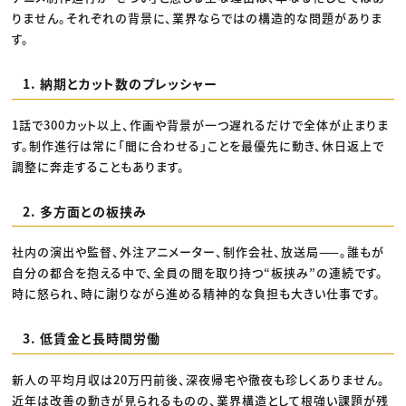
りません。それぞれの背景に、業界ならではの構造的な問題がありま
す。
1. 納期とカット数のプレッシャー
1話で300カット以上、作画や背景が一つ遅れるだけで全体が止まりま
す。制作進行は常に「間に合わせる」ことを最優先に動き、休日返上で
調整に奔走することもあります。
2. 多方面との板挟み
社内の演出や監督、外注アニメーター、制作会社、放送局——。誰もが
自分の都合を抱える中で、全員の間を取り持つ“板挟み”の連続です。
時に怒られ、時に謝りながら進める精神的な負担も大きい仕事です。
3. 低賃金と長時間労働
新人の平均月収は20万円前後、深夜帰宅や徹夜も珍しくありません。
近年は改善の動きが見られるものの、業界構造として根強い課題が残