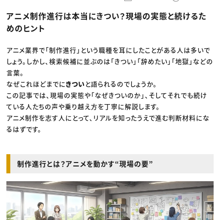
動画配信・映像制作
TOP Creator’s コラム トップ
編集・ライティング
Webクリエイター
セミナー
アニメ制作進行は本当にきつい？現場の実態と続けるた
マーケティング
アプリクリエイター
ディレクション
ゲームクリエイター
めのヒント
業界解説・キャリア事情
映像クリエイター
ニュース・トレンド
お役立ち基礎知識
マーケッター
クリエイターインタビュー
アニメ業界で「制作進行」という職種を耳にしたことがある人は多いで
ニュース・トレンド トップ
C＆R Magazine
Web
しょう。しかし、検索候補に並ぶのは「きつい」「辞めたい」「地獄」などの
映像
言葉。
ゲーム・エンタメ
なぜこれほどまでに
きつい
と語られるのでしょうか。
広告
出版
この記事では、現場の実態や「なぜきついのか」、そしてそれでも続け
CREATIVE VILLAGEからのお知らせ
ている人たちの声や乗り越え方を丁寧に解説します。
アニメ制作を志す人にとって、リアルを知ったうえで進む判断材料にな
プロフェッショナル×つながる×メディア
るはずです。
制作進行とは？アニメを動かす“現場の要”