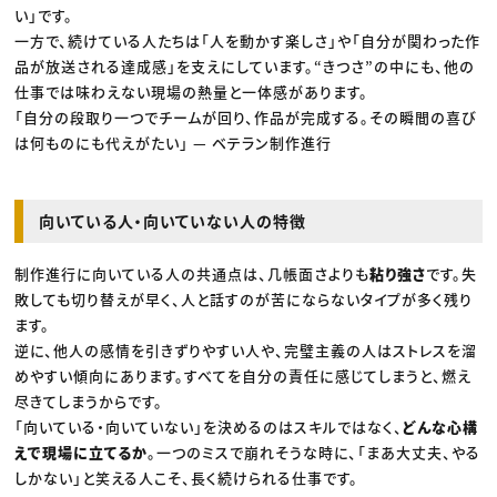
い」です。
一方で、続けている人たちは「人を動かす楽しさ」や「自分が関わった作
品が放送される達成感」を支えにしています。“きつさ”の中にも、他の
仕事では味わえない現場の熱量と一体感があります。
「自分の段取り一つでチームが回り、作品が完成する。その瞬間の喜び
は何ものにも代えがたい」 — ベテラン制作進行
向いている人・向いていない人の特徴
制作進行に向いている人の共通点は、几帳面さよりも
粘り強さ
です。失
敗しても切り替えが早く、人と話すのが苦にならないタイプが多く残り
ます。
逆に、他人の感情を引きずりやすい人や、完璧主義の人はストレスを溜
めやすい傾向にあります。すべてを自分の責任に感じてしまうと、燃え
尽きてしまうからです。
「向いている・向いていない」を決めるのはスキルではなく、
どんな心構
えで現場に立てるか
。一つのミスで崩れそうな時に、「まあ大丈夫、やる
しかない」と笑える人こそ、長く続けられる仕事です。