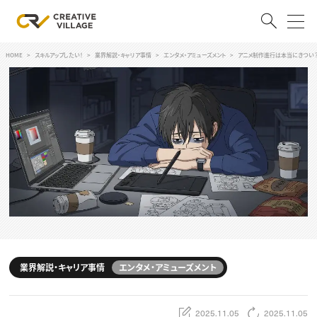
HOME
スキルアップしたい！
業界解説・キャリア事情
エンタメ・アミューズメント
アニメ制作進行は本当にきつい
ACCOUNT
ログイン
会員登録
RECRUIT
クリエイター求人を探す
CREATIVE JOB求人検索
特集求人
採用説明会
転職支援サービス
CONTENTS
スキルアップしたい！
業界解説・キャリア事情
エンタメ・アミューズメント
スキルアップしたい！ トップ
デザイン
TOP Creator’s コラム
プログラミング
2025.11.05
2025.11.05