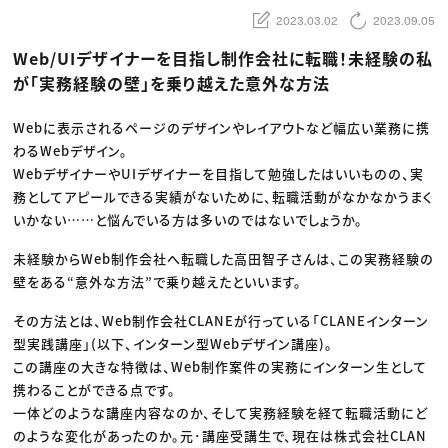
動画配信・映像制作
TOP Creator’s コラム トップ
編集・ライティング
Webクリエイター
2023.03.02
2023.09.05
セミナー
マーケティング
アプリクリエイター
ディレクション
ゲームクリエイター
Web/UIデザイナーを目指し制作会社に転職！未経験の私
業界解説・キャリア事情
映像クリエイター
ニュース・トレンド
が「実務経験の壁」を乗り越えた意外な方法
お役立ち基礎知識
マーケッター
クリエイターインタビュー
ニュース・トレンド トップ
C＆R Magazine
Web
Webに表示されるページのデザインやレイアウトなど幅広い業務に携
映像
わるWebデザイン。
ゲーム・エンタメ
広告
WebデザイナーやUIデザイナーを目指して勉強したはいいものの、実
出版
務としてアピールできる実績がないために、転職活動がなかなかうまく
CREATIVE VILLAGEからのお知らせ
いかない……と悩んでいる方は多いのではないでしょうか。
プロフェッショナル×つながる×メディア
未経験からWeb制作会社へ転職した高田智子さんは、この実務経験の
壁をある“意外な方法”で乗り越えたといいます。
その方法とは、Web制作会社CLANEが行っている「CLANEインターン
型実践講座」(以下、インターン型Webデザイン講座)。
この講座の大きな特徴は、Web制作案件の実務にインターン生として
携わることができる点です。
一体どのような講座内容なのか、そして実務経験を経て転職活動にど
のような変化があったのか。元･講座受講生で、現在は株式会社CLAN