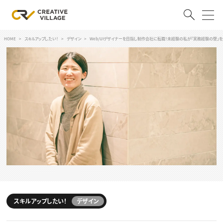
HOME
スキルアップしたい！
デザイン
Web/UIデザイナーを目指し制作会社に転職！未経験の私が「実務経験の壁」
ACCOUNT
ログイン
会員登録
RECRUIT
クリエイター求人を探す
CREATIVE JOB求人検索
特集求人
採用説明会
転職支援サービス
CONTENTS
スキルアップしたい！
スキルアップしたい！ トップ
スキルアップしたい！
デザイン
デザイン
TOP Creator’s コラム
プログラミング