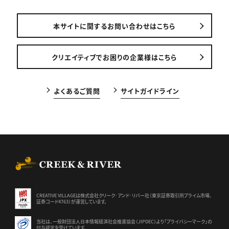
本サイトに関するお問い合わせはこちら
クリエイティブでお困りの企業様はこちら
よくあるご質問
サイトガイドライン
CREEK & RIVER Co., Ltd.
CREATIVE VILLAGEは株式会社クリーク･アンド･リバー社（東京証券
取引所プライム市場、
証券コード4763）が運営しています。
当社は、一般財団法人日本情報経済社会推進協会（JIPDEC）より
「プライバシーマーク」の
付与認定を受けています。