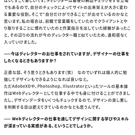
はい。すごく楽しいです。ディレクターは最後の納品チェックをする立場
でもあるので、自分のチェックによってサイトの出来栄えが大きく変わ
る重要な役割。そこで“自分だけができること”が出せているのかなと
思います。私の場合は、前職で営業職をしていたのでクライアントとや
り取りすることに慣れていたのと作業指示を出していた経験があったこ
と、その辺りの流れが今のディレクター職と似ていたため、違和感なく
入っていけました。
——今はディレクターのお仕事をされていますが、デザイナーの仕事を
したくなるときもありますか？
正直な話、そう思うときもあります(笑) なのでいずれは個人的に勉
強してデザインもできるようになれば良いなと。
ただAdobeXDや、Photoshop、Illustratorといったツールの基本操
作はWebディレクターとして仕事する中でも身に付けることができまし
たし、デザインデータをいくつもチェックするので、デザインの良し悪し
を判断する目は肥えてきているのかなとも思うんです。
—— Webディレクターの仕事を通してデザインに関する学びやスキル
が深まっている実感がある、ということでしょうか。