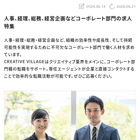
動画配信・映像制作
TOP Creator’s コラム トップ
編集・ライティング
Webクリエイター
2024.05.14
2026.05.21
セミナー
マーケティング
アプリクリエイター
ディレクション
ゲームクリエイター
人事、経理、総務、経営企画などコーポレート部門の求人
業界解説・キャリア事情
映像クリエイター
ニュース・トレンド
特集
お役立ち基礎知識
マーケッター
クリエイターインタビュー
ニュース・トレンド トップ
C＆R Magazine
Web
人事・経理・総務・経営企画など、組織の効率性や成長性、そして持続
映像
可能性を実現するために不可欠なコーポレート部門で働く人材を求め
ゲーム・エンタメ
広告
ています。
出版
CREATIVE VILLAGEはクリエイティブ業界をメインに、コーポレート部
CREATIVE VILLAGEからのお知らせ
門職の転職をサポート。専任エージェントが企業と直接コンタクトする
ことで効率的な転職活動が可能です。ぜひご応募ください。
プロフェッショナル×つながる×メディア