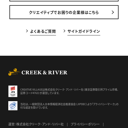
クリエイティブでお困りの企業様はこちら
よくあるご質問
サイトガイドライン
CREEK & RIVER Co., Ltd.
CREATIVE VILLAGEは株式会社クリーク･アンド･リバー社（東京証券
取引所プライム市場、
証券コード4763）が運営しています。
当社は、一般財団法人日本情報経済社会推進協会（JIPDEC）より
「プライバシーマーク」の
付与認定を受けています。
運営：株式会社クリーク･アンド･リバー社
プライバシーポリシー