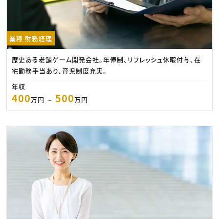
業種 財務経理
歴史ある老舗ゲーム開発会社。年俸制、リフレッシュ休暇付与、在
宅勤務手当あり、育児制度充実。
年収
400
500
万円 ～
万円