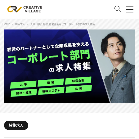
HOME
特集求人
人事、経理、総務、経営企画などコーポレート部門の求人特集
ACCOUNT
ログイン
会員登録
RECRUIT
クリエイター求人を探す
CREATIVE JOB求人検索
特集求人
採用説明会
転職支援サービス
CONTENTS
スキルアップしたい！
スキルアップしたい！ トップ
特集求人
デザイン
TOP Creator’s コラム
プログラミング