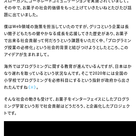
スローガンにコーポレートコミュニケーションを実施されていまして。
その中で、お菓子の社会的価値をもっと上げていきたいねとたびたび話
題に出ていました。
僕はWeb領域の施策を担当していたのですが、グリコという企業は長
い間子どもたちの健やかなる成長を応援してきた歴史があり、お菓子
で出来る社会貢献って何だろうという課題をいただく中、「プログラミン
グ授業の必修化」という社会的背景と結びつけようとしたところ、この
アイデアが生まれまして。
海外ではプログラミングに関する教育が進んでいるんですが、日本はか
なり遅れを取っているという状況なんです。そこで2020年には全国の
小学校でプログラミングを必修科目にするという指針が政府から出さ
れたんですね
（※）
。
そんな社会の動きも受けて、お菓子をインターフェイスにしたプログラ
ミング学習という形で社会貢献はどうだろう、と企画化したプロジェク
トです。