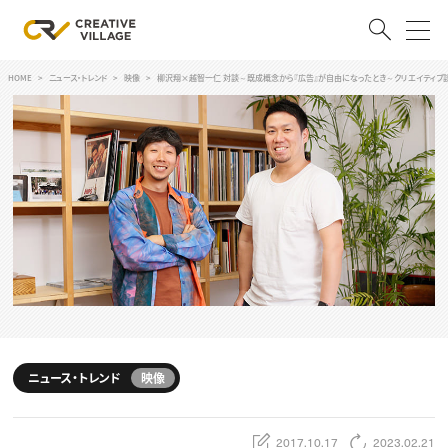
HOME
ニュース・トレンド
映像
柳沢翔×越智一仁 対談～既成概念から『広告』が自由になったとき～クリエイティブ談
ACCOUNT
ログイン
会員登録
RECRUIT
クリエイター求人を探す
CREATIVE JOB求人検索
特集求人
採用説明会
転職支援サービス
CONTENTS
スキルアップしたい！
ニュース・トレンド
映像
スキルアップしたい！ トップ
デザイン
TOP Creator’s コラム
プログラミング
2017.10.17
2023.02.21