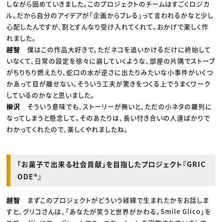
しながら固めていきました。このプロジェクトのチームはすごくロジカ
ル。だから自分のアイデアが「企画からブレる」って言われるかなと少し
心配したんですが、割とすんなり受け入れてくれて。おかげで楽しく作
れました。
越智
僕はこの作品大好きで。ただネコを追いかけるだけに終始して
いなくて、日常の設定を徐々に崩していくような、部屋の片隅でストーブ
がちりちり燃えたり、蛇口の水が逆さに出たりみたいな小事件がいくつ
かあって目が離せない。そういう工夫が驚きをつくる上でうまくワーク
しているのかなと思いました。
柳沢
そういう意味でも、ストーリーが無いと、ただの小ネタの羅列に
なってしまうと懸念して。そのあたりは、長い付き合いの人達ばかりで
わかってくれたので、楽しくやれましたね。
「お菓子で出来る社会貢献」を目指したプロジェクト『GRIC
ODE®』
越智
まずこのプロジェクトがどういう経緯で生まれたかをお話しま
すと、グリコさんは、「あなたが笑うと世界がかわる。Smile Glico」を