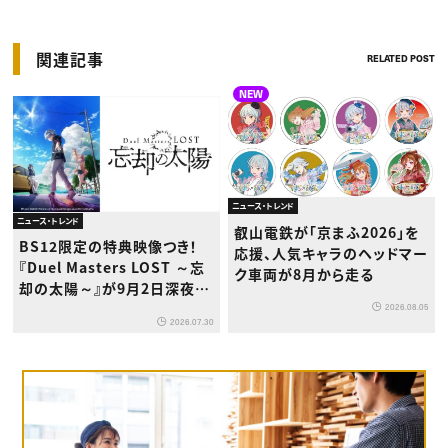
関連記事
RELATED POST
NEW
ニュース・トレンド
ニュース・トレンド
叡山電鉄が「京まふ2026」を
BS12限定の特典映像つき！
応援、人気キャラのヘッドマー
『Duel Masters LOST ～忘
ク車両が8月から走る
却の太陽～』が9月2日深夜か
ら放送開始
2026.08.05
2026.07.30