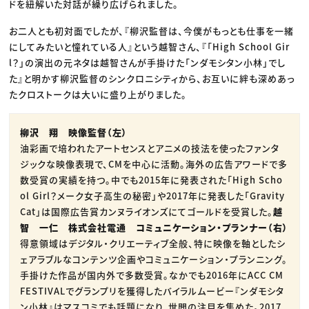
ドを紐解いた対話が繰り広げられました。
お二人とも初対面でしたが、『柳沢監督は、今僕がもっとも仕事を一緒
にしてみたいと憧れている人』という越智さん、『「High School Gir
l？」の演出の元ネタは越智さんが手掛けた「ンダモシタン小林」でし
た』と明かす柳沢監督のシンクロニシティから、お互いに絆も深めあっ
たクロストークは大いに盛り上がりました。
柳沢 翔 映像監督（左）
油彩画で培われたアートセンスとアニメの技法を使ったファンタ
ジックな映像表現で、CMを中心に活動。海外の広告アワードで多
数受賞の実績を持つ。中でも2015年に発表された「High Scho
ol Girl？メーク女子高生の秘密」や2017年に発表した「Gravity
Cat」は国際広告賞カンヌライオンズにてゴールドを受賞した。
越
智 一仁 株式会社電通 コミュニケーション・プランナー（右）
得意領域はデジタル・クリエーティブ全般、特に映像を軸としたシ
ェアラブルなコンテンツ企画やコミュニケーション・プランニング。
手掛けた作品が国内外で多数受賞。なかでも2016年にACC CM
FESTIVALでグランプリを獲得したバイラルムービー『ンダモシタ
ン小林』はマスコミでも話題になり、世間の注目を集めた。2017