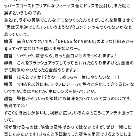
ッパーズゴーストでリアルなヴィーナス像にドレスを投射し、また絵に
戻すというものです。
あとは、ラボの実験でこんな
デモ
をつくったんですが、これを発展させて
「実は天地逆でした」っていうようなVRコンテンツもつくれないかなと
思っています。
柳沢
面白いですね！でも、「DRESS for Venus」のような仕組みから
考えてって言われたら僕は出来ないなー。
越智
いやいや、監督なら、きっと面白いものをつくれますよ！
柳沢
これをブラッシュアップしてって言われたらやりますけど。最後の
デモ映像のやつだったら全然やりますよ！
越智
ほんとですか！？うわー、めっちゃ一緒にやりたいなー！！
柳沢
でもVR以外にも、テクノロジーって色々と進化してきてるじゃな
いですか。次はMRとか、ホロレンズを使って、とか。
越智
監督がそういった領域にも興味を持っていると言うのはとても
新鮮ですね！
すごく引き出しが多いし、視野が広い。いろんなところにアンテナ張って
いて。
僕が受けるものは、映像の案件ばかりではないですが、ぜひ一緒に仕
事してみたいです！きちんと予算取りした案件を用意できるようにしま