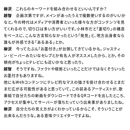
柳沢
これらのキーワードを組み合わせるといいんですか？
越智
企画次第ですが、メインがあったうえで複数使いするのがいいか
なと。今の時代はメディアや消費者といった様々な方がコンテンツを見
てくれるので、切り口は多い方がいいです。小林市だと「裏切り」の構造
をベースに、こんな方言知らなかったという「発見」と、地方出身者なら
誰もが共感できる「あるある」とか。
柳沢
今ってたぶん「お墨付き」が台頭してきているかも。ジャスティ
ン・ビーバーみたいなセレブとか有名人がオススメしたから、とか。その
傾向がちょっとテレビにも近いかなと思ったり。
越智
そうですね、ファクトや根拠といったことだけではなくそういった
お墨付きもありますね。
他にもWebコンテンツにテレビ的なマスの強さを掛け合わせるとまだ
まだ広がる可能性があると思っていて。この前あるアーティストが、歌
番組で自分たちの新曲をダウンロードできるQRコードを出したところ、
アクセスが集中してサーバーが落ちたっていう出来事がありましたね。
柳沢
自分たちの見え方がよくわかっているからこそ、そういうことが
出来るんだろうな。ある意味クリエイターですよね。