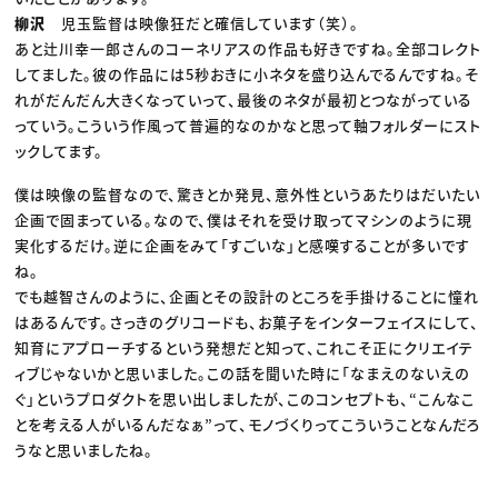
柳沢
児玉監督は映像狂だと確信しています（笑）。
あと辻川幸一郎さんのコーネリアスの作品も好きですね。全部コレクト
してました。彼の作品には5秒おきに小ネタを盛り込んでるんですね。そ
れがだんだん大きくなっていって、最後のネタが最初とつながっている
っていう。こういう作風って普遍的なのかなと思って軸フォルダーにスト
ックしてます。
僕は映像の監督なので、驚きとか発見、意外性というあたりはだいたい
企画で固まっている。なので、僕はそれを受け取ってマシンのように現
実化するだけ。逆に企画をみて「すごいな」と感嘆することが多いです
ね。
でも越智さんのように、企画とその設計のところを手掛けることに憧れ
はあるんです。さっきのグリコードも、お菓子をインターフェイスにして、
知育にアプローチするという発想だと知って、これこそ正にクリエイテ
ィブじゃないかと思いました。この話を聞いた時に「なまえのないえの
ぐ」というプロダクトを思い出しましたが、このコンセプトも、“こんなこ
とを考える人がいるんだなぁ”って、モノづくりってこういうことなんだろ
うなと思いましたね。