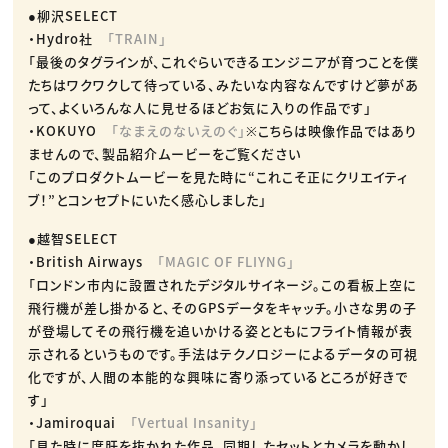
●柳沢SELECT
・Hydro社
「TRAIN」
「最後のタグラインが、これぐらいできるエンジニアが育つことを僕
たちはワクワクして待っている、みたいな内容なんですけど夢があ
って、よくいろんな人に見せるほどお気に入りの作品です」
・KOKUYO
「なまえのないえのぐ」
※こちらは映像作品ではあり
ませんので、製品紹介ムービーをご覧ください
「このプロダクトムービーを見た時に“これこそ正にクリエイティ
ブ！”とコンセプトにいたく感心しました」
●越智SELECT
・British Airways
「MAGIC OF FLIYNG」
「ロンドン市内に設置されたデジタルサイネージ。この看板上空に
飛行機が差し掛かると、そのGPSデータをキャッチ。小さな男の子
が登場してその飛行機を追いかける姿とともにフライト情報が表
示されるというものです。手法はテクノロジーによるデータの可視
化ですが、人間の本能的な興味に寄り添っているところが好きで
す」
・Jamiroquai
「Vertual Insanity」
「見た時に度肝を抜かれた作品。同期したセットとカメラを動かし