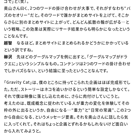
コで」と（笑）。
奥山さん曰く、2つのワードの掛け合わせが大事で、それがすなわち“バ
ズのセオリー”だと。そのワードで誰かがまとめサイトを上げて、そこか
らさらに別のまとめサイトに上がって、どんどん拡散の輪が広がる…と
いう戦略。この効果は実際にリサーチ結果からも明らかになったという
ことなんです。
越智
なるほど。まとめサイトにまとめられるかどうかにかかっている
という訳ですね。
柳沢
先ほどのグーグルマップを例に出すと、「グーグルマップがドラ
クエに」というシンプルなもの。コンテンツは2つのワードの掛け合わせ
でしかバズらない、という結論に至ったということなんです。
「Gravity Cat」は、僕のところに持ってこられた企画はほぼ完成形でし
た。ただ、ストーリーはネコを追いかけるという簡単な設定しかなくて。
それで僕は映像に落とし込むために、さらに肉付けしていこうと。
考えたのは、既成概念に捉われている人が重力の変化を体験してその
枠の外に出るというか、自由になる…“重力”と“日常の常識”、この2つ
から自由になる、というメッセージ要素。それを奥山さんに話したら気
に入ってくれて。それはちょっと企画とずれるかもしれないけど面白い
から入れてみようと。