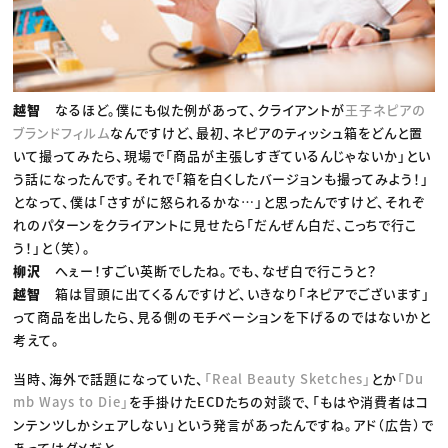
越智
なるほど。僕にも似た例があって、クライアントが
王子ネピアの
ブランドフィルム
なんですけど、最初、ネピアのティッシュ箱をどんと置
いて撮ってみたら、現場で「商品が主張しすぎているんじゃないか」とい
う話になったんです。それで「箱を白くしたバージョンも撮ってみよう！」
となって、僕は「さすがに怒られるかな…」と思ったんですけど、それぞ
れのパターンをクライアントに見せたら「だんぜん白だ、こっちで行こ
う！」と（笑）。
柳沢
へぇー！すごい英断でしたね。でも、なぜ白で行こうと？
越智
箱は冒頭に出てくるんですけど、いきなり「ネピアでございます」
って商品を出したら、見る側のモチベーションを下げるのではないかと
考えて。
当時、海外で話題になっていた、
「Real Beauty Sketches」
とか
「Du
mb Ways to Die」
を手掛けたECDたちの対談で、「もはや消費者はコ
ンテンツしかシェアしない」という発言があったんですね。アド（広告）で
あってはダメだと。