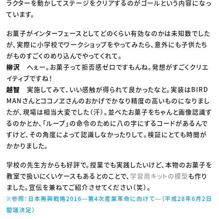
ラクターを動かしてステージをクリアするのがゴールという内容になっ
ています。
お菓子がインターフェースとしてどのくらい有効なのかは未知数でした
が、実際に小学校でワークショップをやってみたら、意外にも子供たち
がものすごくのめり込んでやってくれて。
柳沢
へぇー。お菓子って拒否感ゼロですもんね。発想がすごくクリエ
イティブですね！
越智
実施してみて、いい感触が得られて良かったなと。実装はBIRD
MANさんとココノヱさんのおかげでかなり精度の高いものになりまし
たが、現場は相当大変でした（汗）。並べたお菓子をちゃんと画像認識す
るのかとか、「ループ」の命令のために八の字にするコードがあるんで
すけど、その角度によって認識しなかったりして。検証にとても時間が
かかりました。
学校の先生方からも好評で。授業でも実践したいけど、本物のお菓子を
教室で扱いにくいケースもあるとのことで、
学習用キットの模型
も作り
ました。宣伝を兼ねてご紹介させてください（笑）。
※参照：日本再興戦略2016―第4次産業革命に向けて―（平成28年6月2日
閣議決定）