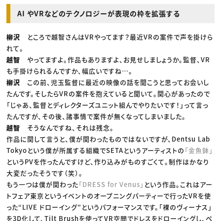
AI やVRなどのテクノロジーが表現の枠を拡張する
柳沢
ところで越智さんはVRやってます？最近VRの案件で声を掛けら
れて。
越智
やってますよ。作品もありますよ、お見せしましょうか。監督、VR
も手掛けられるんですか、幅広いですね…。
柳沢
この前、児玉監督に最近の映像の話を聞こうと思ってお会いし
たんです。そしたらVRの案件を抱えていると聞いて。関心があったので
「じゃあ、監督とディレクターズユニット組んでやりたいです！」って言っ
たんですが、その後、諸事情で案件が無くなってしまいました。
越智
そうなんですね、それは残念。
作品に関して言うと、僕が関わったものではないですが、Dentsu Lab
Tokyoという僕が所属する組織でSETAというアーティストの
「金魚鉢」
というPVを作ったんですけど、作り込みがものすごくて。制作はかなり
大変だったそうです（笑）。
もう一つは僕が関わった
「DRESS for Venus」
という作品。これはアー
トフェア東京というイベントのオープニングパーティーで行ったVRを使
った“LIVE ドローイング”というパフォーマンスです。「裸のヴィーナス」
を3D化して、Tilt Brushを使ってVR空間でドレスをドローイングし、ペ