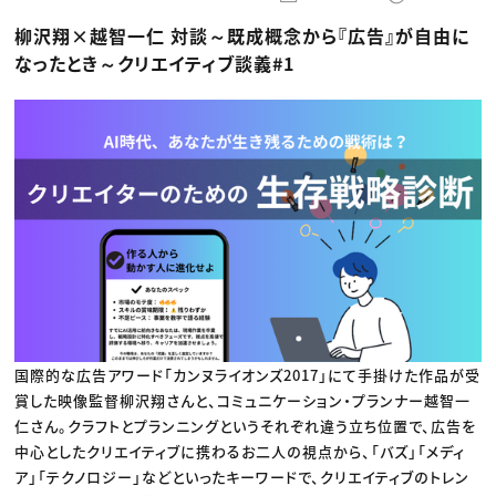
動画配信・映像制作
TOP Creator’s コラム トップ
編集・ライティング
Webクリエイター
セミナー
柳沢翔×越智一仁 対談～既成概念から『広告』が自由に
マーケティング
アプリクリエイター
ディレクション
ゲームクリエイター
なったとき～クリエイティブ談義#1
業界解説・キャリア事情
映像クリエイター
ニュース・トレンド
お役立ち基礎知識
マーケッター
クリエイターインタビュー
ニュース・トレンド トップ
C＆R Magazine
Web
映像
ゲーム・エンタメ
広告
出版
CREATIVE VILLAGEからのお知らせ
プロフェッショナル×つながる×メディア
国際的な広告アワード「カンヌライオンズ2017」にて手掛けた作品が受
賞した映像監督柳沢翔さんと、コミュニケーション・プランナー越智一
仁さん。クラフトとプランニングというそれぞれ違う立ち位置で、広告を
中心としたクリエイティブに携わるお二人の視点から、「バズ」「メディ
ア」「テクノロジー」などといったキーワードで、クリエイティブのトレン