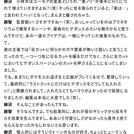
柳沢
小林市はユーモアの要素というか、“悪ノリ”が後半に行くにつ
れて増えていきますよね？（笑）そっちに気を取られていると、「実は…」
と言われてハッ！となって。まんまと騙されちゃう。
越智
監督鋭い！さすがですねー（笑）。おっしゃっているのはプラネタ
リウムで爆笑するシーンや、最後のヒゲダンスみたいな動きかなと思う
んですけど、あの一連のアイデアは、一緒にやっていた後輩のものでし
て。
彼の主張では「全カットに何らかのボケ要素が無いと弱い」と言うこと
だったので、一つ一つ気になるカットを撮るだけでなく、さらに全カット
においてヒゲダンスバージョンのカットを押さえることになってしまい
ました。
でも、あまりにボケを入れ過ぎると企画がブレてくるので、整理していっ
て。最終的に「ラストカットにだけはヒゲダンスをどうしても入れた
い！」と懇願されまして。入れたらとてもハマりがよかったので採用にな
りましたが、編集は本当に大変でした（笑）。
柳沢
そんなことがあったんですね。
越智
そうなんですよ。でも結果的に、あれが音のギミックから気をそ
らす効果を生んでますし、ああいう可愛らしさがなかったら意外と見て
もらえなかったかもしれないとも思います。
柳沢
個人的にはそういうトーンのものが好き。ちょっとヒューマンな