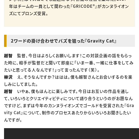
年はチームの一員として関わった『GRICODE®』がカンヌライオン
ズにてブロンズ受賞。
2ワードの掛け合わせでバズを狙った『Gravity Cat』
越智
監督、今日はよろしくお願いします！この対談企画の話をもらっ
た時に、相手が監督だと聞いて即座に「いま一番、一緒に仕事をしてみ
たいと思ってる人なんです！」って言ったんです（笑）。
柳沢
え、そうなんですか？ははは。僕も越智さんとお会いするのを楽
しみにしてました。
越智
いやぁ、僕もほんとに楽しみです。今日はお互いの作品を通し
て、いろいろとクリエイティビティについて語り合うというのがお題なん
ですけど、まずは今年のカンヌライオンズでゴールドを受賞された『Gra
vity Cat』について、制作のプロセスあたりからいろいろお聞きしたい
んですが。