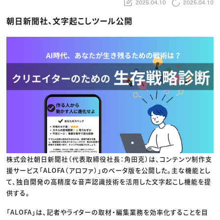
動画配信・映像制作
TOP Creator’s コラム トップ
2025.04.10
2025.04.10
編集・ライティング
Webクリエイター
セミナー
マーケティング
アプリクリエイター
朝日新聞社、文字起こしツール公開
ディレクション
ゲームクリエイター
業界解説・キャリア事情
映像クリエイター
ニュース・トレンド
お役立ち基礎知識
マーケッター
クリエイターインタビュー
ニュース・トレンド トップ
C＆R Magazine
Web
映像
ゲーム・エンタメ
広告
出版
CREATIVE VILLAGEからのお知らせ
プロフェッショナル×つながる×メディア
株式会社朝日新聞社（代表取締役社長：角田克）は、コンテンツ制作支
援サービス「ALOFA（アロファ）」のベータ版を公開した。主な機能とし
て、独自開発の高精度な音声認識技術を活用した文字起こし機能を提
供する。
「ALOFA」は、記者やライターの取材・編集業務を効率化することを目