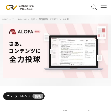
HOME
ニュース・トレンド
出版
朝日新聞社、文字起こしツール公開
ACCOUNT
ログイン
会員登録
RECRUIT
クリエイター求人を探す
CREATIVE JOB求人検索
特集求人
採用説明会
転職支援サービス
CONTENTS
スキルアップしたい！
ニュース・トレンド
出版
スキルアップしたい！ トップ
デザイン
TOP Creator’s コラム
プログラミング