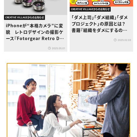
CREATIVE VILLAGEからのお知らせ
「ダメ上司」「ダメ組織」「ダメ
CREATIVE VILLAGEからのお知らせ
プロジェクト」の原因とは？
iPhoneが“本格カメラ”に変
書籍『組織をダメにするのは
貌 レトロデザインの撮影ケ
誰か？ 職場の問題解決入門』
ース『Fotorgear Retro DM
2025.02.03
発売
F』が登場
2025.05.01