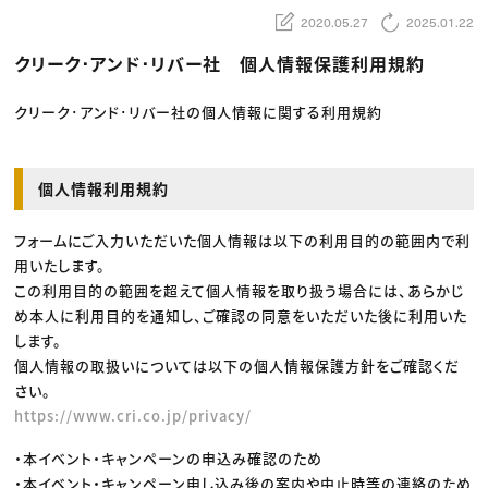
動画配信・映像制作
TOP Creator’s コラム トップ
編集・ライティング
Webクリエイター
2020.05.27
2025.01.22
セミナー
マーケティング
アプリクリエイター
ディレクション
ゲームクリエイター
クリーク･アンド･リバー社 個人情報保護利用規約
業界解説・キャリア事情
映像クリエイター
ニュース・トレンド
お役立ち基礎知識
マーケッター
クリエイターインタビュー
クリーク･アンド･リバー社の個人情報に関する利用規約
ニュース・トレンド トップ
C＆R Magazine
Web
映像
ゲーム・エンタメ
広告
個人情報利用規約
出版
CREATIVE VILLAGEからのお知らせ
フォームにご入力いただいた個人情報は以下の利用目的の範囲内で利
用いたします。
プロフェッショナル×つながる×メディア
この利用目的の範囲を超えて個人情報を取り扱う場合には、あらかじ
め本人に利用目的を通知し、ご確認の同意をいただいた後に利用いた
します。
個人情報の取扱いについては以下の個人情報保護方針をご確認くだ
さい。
https://www.cri.co.jp/privacy/
・本イベント・キャンペーンの申込み確認のため
・本イベント・キャンペーン申し込み後の案内や中止時等の連絡のため