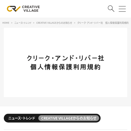
HOME
ニュース・トレンド
CREATIVE VILLAGEからのお知らせ
クリーク･アンド･リバー社 個人情報保護利用規約
ACCOUNT
ログイン
会員登録
RECRUIT
クリエイター求人を探す
CREATIVE JOB求人検索
特集求人
採用説明会
転職支援サービス
CONTENTS
スキルアップしたい！
スキルアップしたい！ トップ
ニュース・トレンド
CREATIVE VILLAGEからのお知らせ
デザイン
TOP Creator’s コラム
プログラミング