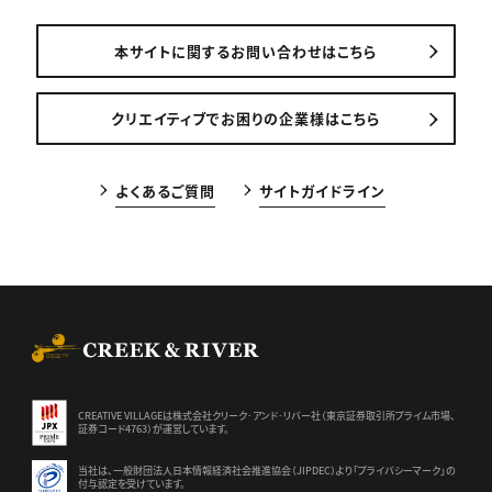
本サイトに関するお問い合わせはこちら
クリエイティブでお困りの企業様はこちら
よくあるご質問
サイトガイドライン
CREEK & RIVER Co., Ltd.
CREATIVE VILLAGEは株式会社クリーク･アンド･リバー社（東京証券
取引所プライム市場、
証券コード4763）が運営しています。
当社は、一般財団法人日本情報経済社会推進協会（JIPDEC）より
「プライバシーマーク」の
付与認定を受けています。