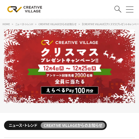
HOME
ニュース・トレンド
CREATIVE VILLAGEからのお知らせ
【CREATIVE VILLAGE】クリスマスプレゼントキャンペー
ACCOUNT
ログイン
会員登録
RECRUIT
クリエイター求人を探す
CREATIVE JOB求人検索
特集求人
採用説明会
転職支援サービス
CONTENTS
スキルアップしたい！
スキルアップしたい！ トップ
ニュース・トレンド
CREATIVE VILLAGEからのお知らせ
デザイン
TOP Creator’s コラム
プログラミング