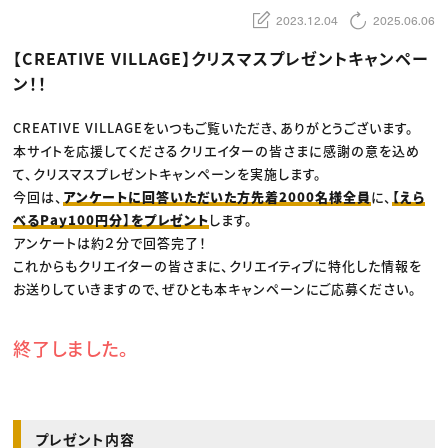
動画配信・映像制作
TOP Creator’s コラム トップ
編集・ライティング
Webクリエイター
2023.12.04
2025.06.06
セミナー
マーケティング
アプリクリエイター
ディレクション
ゲームクリエイター
【CREATIVE VILLAGE】クリスマスプレゼントキャンペー
業界解説・キャリア事情
映像クリエイター
ニュース・トレンド
ン！！
お役立ち基礎知識
マーケッター
クリエイターインタビュー
ニュース・トレンド トップ
C＆R Magazine
Web
CREATIVE VILLAGEをいつもご覧いただき、ありがとうございます。
映像
本サイトを応援してくださるクリエイターの皆さまに感謝の意を込め
ゲーム・エンタメ
広告
て、クリスマスプレゼントキャンペーンを実施します。
出版
今回は、
アンケートに回答いただいた方先着2000名様全員
に、
【えら
CREATIVE VILLAGEからのお知らせ
べるPay100円分】をプレゼント
します。
アンケートは約２分で回答完了！
プロフェッショナル×つながる×メディア
これからもクリエイターの皆さまに、クリエイティブに特化した情報を
お送りしていきますので、ぜひとも本キャンペーンにご応募ください。
終了しました。
プレゼント内容