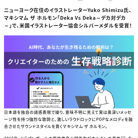
動画配信・映像制作
TOP Creator’s コラム トップ
編集・ライティング
Webクリエイター
セミナー
ニューヨーク在住のイラストレーターYuko Shimizu氏、
マーケティング
アプリクリエイター
ディレクション
ゲームクリエイター
マキシマム ザ ホルモン「Deka Vs Deka～デカ対デカ
業界解説・キャリア事情
映像クリエイター
ニュース・トレンド
～」で、米国イラストレーター協会シルバーメダルを受賞！
お役立ち基礎知識
マーケッター
クリエイターインタビュー
ニュース・トレンド トップ
C＆R Magazine
Web
映像
ゲーム・エンタメ
広告
出版
CREATIVE VILLAGEからのお知らせ
プロフェッショナル×つながる×メディア
日本語を独自の語感表現で操り、意味不明に見えて実は奥深いメッセ
ージ性を持つ強烈な歌詞と、激しいラウドロックにPOPなメロディを融
合させたサウンドスタイルを貫くマキシマム ザ ホルモン。