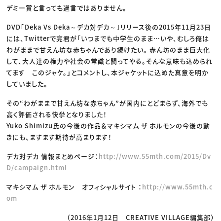
デミー賞と言っても過言ではありません。
DVD｢Deka Vs Deka～デカ対デカ～｣リリース後の2015年11月23日
には、Twitterで亮君が「いつまでも中学生のまま…いや、むしろ俺は
わがままで甘えん坊な赤ちゃんであり続けたい。 赤ん坊のまま巨大化
して、大人達の権力や社会の常識と闘ってやる。そんな意味も込められ
てます このジャケ。」とコメントし、本ジャケットに込めた真意を明か
していました。
その“わがままで甘えん坊な赤ちゃん”が国内にとどまらず、海外でも
高く評価される快挙となりました！
Yuko Shimizu氏の今後の作品＆マキシマム ザ ホルモンの今後の動
きにも、ますます期待が高まります！
デカ対デカ 情報まとめページ：
http://www.55mth.com/2015/Dv
D/campaign.html
マキシマム ザ ホルモン オフィシャルサイト ：
http://www.55mth.c
om
（2016年1月12日 CREATIVE VILLAGE編集部）