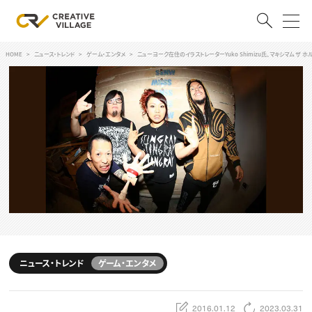
HOME
ニュース・トレンド
ゲーム・エンタメ
ニューヨーク在住のイラストレーターYuko Shimizu氏、マキシマム ザ 
ACCOUNT
ログイン
会員登録
RECRUIT
クリエイター求人を探す
CREATIVE JOB求人検索
特集求人
採用説明会
転職支援サービス
CONTENTS
スキルアップしたい！
ニュース・トレンド
ゲーム・エンタメ
スキルアップしたい！ トップ
デザイン
TOP Creator’s コラム
プログラミング
2016.01.12
2023.03.31