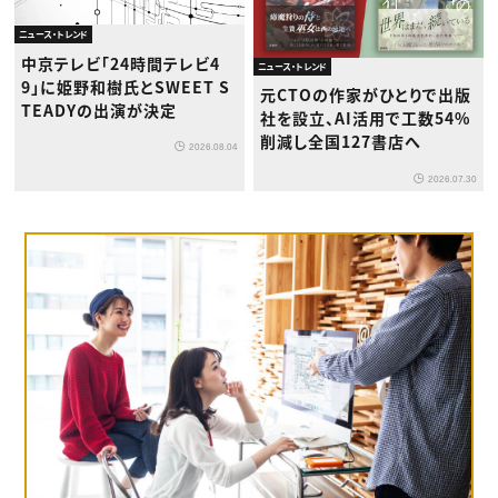
ニュース・トレンド
中京テレビ「24時間テレビ4
ニュース・トレンド
9」に姫野和樹氏とSWEET S
元CTOの作家がひとりで出版
TEADYの出演が決定
社を設立、AI活用で工数54%
削減し全国127書店へ
2026.08.04
2026.07.30