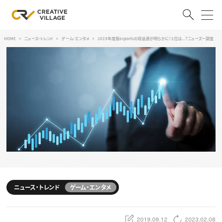
HOME
ニュース・トレンド
ゲーム・エンタメ
2019年度版esportsの収益源が明らかに！１位は...？ニューズー調査
ACCOUNT
ログイン
会員登録
RECRUIT
クリエイター求人を探す
CREATIVE JOB求人検索
特集求人
採用説明会
転職支援サービス
CONTENTS
スキルアップしたい！
ニュース・トレンド
ゲーム・エンタメ
スキルアップしたい！ トップ
デザイン
TOP Creator’s コラム
プログラミング
2019.09.12
2023.02.08