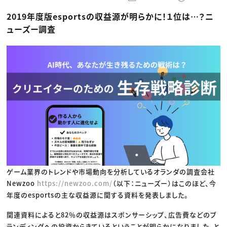
動画配信・映像制作
TOP Creator’s コラム トップ
編集・ライティング
Webクリエイター
セミナー
2019年度版esportsの収益源が明らかに！１位は…？ニ
マーケティング
アプリクリエイター
ディレクション
ゲームクリエイター
ューズー調査
業界解説・キャリア事情
映像クリエイター
ニュース・トレンド
お役立ち基礎知識
マーケッター
クリエイターインタビュー
ニュース・トレンド トップ
C＆R Magazine
Web
映像
ゲーム・エンタメ
広告
出版
CREATIVE VILLAGEからのお知らせ
プロフェッショナル×つながる×メディア
ゲーム業界のトレンドや市場動向を分析しているオランダの調査会社
Newzoo
https://newzoo.com/
（以下：ニューズー）はこのほど、今
年度のesportsの主な収益源に関する資料を発表しました。
関連資料によると82％の収益源はスポンサーシップ、広告費などのブ
ランディングへの投資からきているということが明らかになりました。と