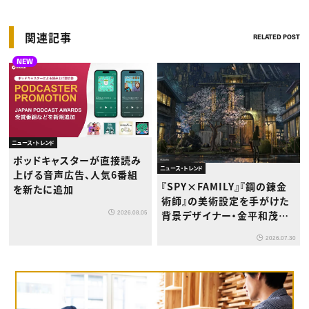
関連記事
RELATED POST
NEW
ニュース・トレンド
ポッドキャスターが直接読み
ニュース・トレンド
上げる音声広告、人気6番組
『SPY×FAMILY』『鋼の錬金
を新たに追加
術師』の美術設定を手がけた
背景デザイナー・金平和茂氏
2026.08.05
が版画展を開催
2026.07.30