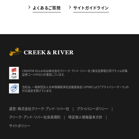
よくあるご質問
サイトガイドライン
CREEK & RIVER Co., Ltd.
CREATIVE VILLAGEは株式会社クリーク･アンド･リバー社（東京証券
取引所プライム市場、
証券コード4763）が運営しています。
当社は、一般財団法人日本情報経済社会推進協会（JIPDEC）より
「プライバシーマーク」の
付与認定を受けています。
運営：株式会社クリーク･アンド･リバー社
プライバシーポリシー
クリーク･アンド･リバー社会員規約
特定個人情報基本方針
サイトポリシー