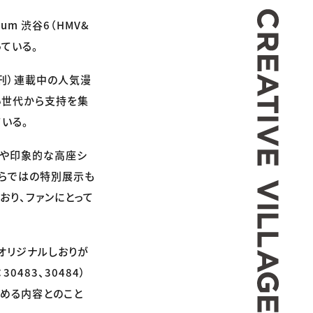
CREA
um 渋谷6（HMV&
っている。
刊）連載中の人気漫
い世代から支持を集
いる。
面や印象的な高座シ
ならではの特別展示も
おり、ファンにとって
てオリジナルしおりが
483、30484）
しめる内容とのこと