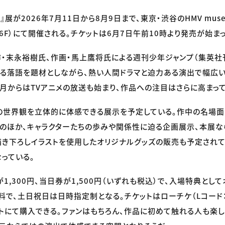
』展が2026年7月11日から8月9日まで、東京・渋谷のHMV muse
UYA 6F）にて開催される。チケットは6月7日午前10時より発売が始ま
作・末永裕樹氏、作画・馬上鷹将氏による週刊少年ジャンプ（集英社
ある落語を題材としながら、熱い人間ドラマと迫力ある演出で幅広
年4月からはTVアニメの放送も始まり、作品への注目はさらに高まって
の世界観を立体的に体感できる展示を予定している。作中の名場
のほか、キャラクターたちの歩みや関係性に迫る企画展示、本展
描き下ろしイラストを使用したオリジナルグッズの販売も予定されて
っている。
1,300円、当日券が1,500円（いずれも税込）で、入場特典とし
で、土日祝日は日時指定制となる。チケットはローチケ（Lコード：30
トにて購入できる。ファンはもちろん、作品に初めて触れる人も楽