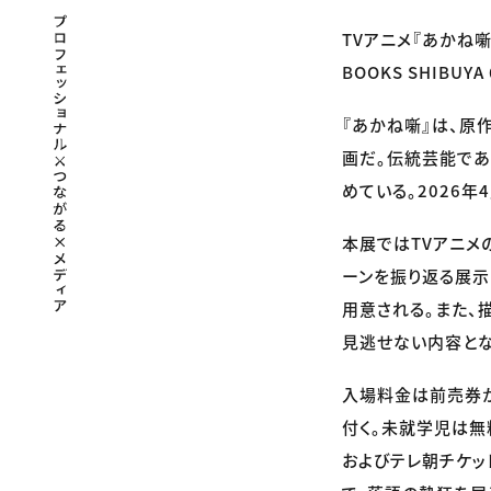
プロフェッショナル×つながる×メディア
TVアニメ『あかね噺
BOOKS SHIB
『あかね噺』は、原
画だ。伝統芸能で
めている。2026
本展ではTVアニメ
ーンを振り返る展示
用意される。また、
見逃せない内容とな
入場料金は前売券が
付く。未就学児は無料
およびテレ朝チケッ