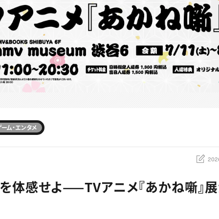
ゲーム・エンタメ
202
を体感せよ——TVアニメ『あかね噺』展