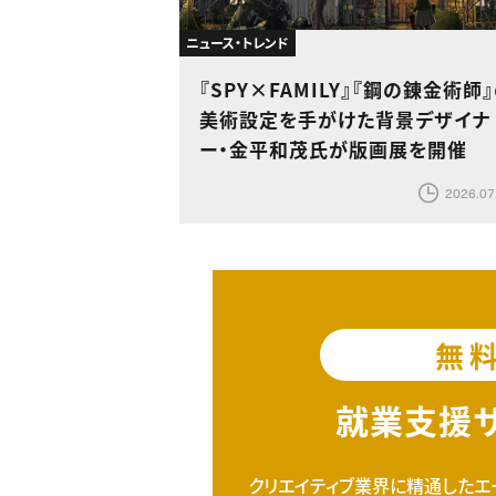
ニュース・トレンド
『SPY×FAMILY』『鋼の錬金術師
美術設定を手がけた背景デザイナ
ー・金平和茂氏が版画展を開催
2026.07
無
就業支援
クリエイティブ業界に精通したエ