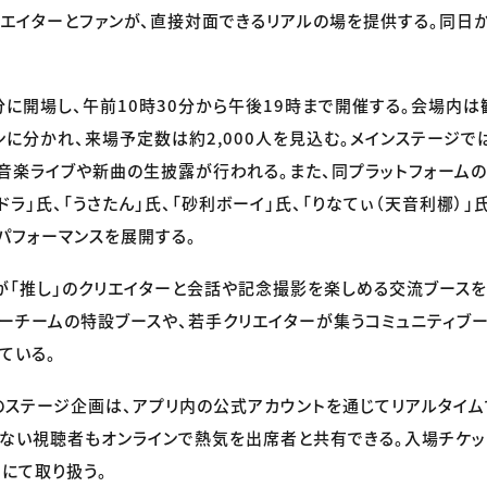
エイターとファンが、直接対面できるリアルの場を提供する。同日
分に開場し、午前10時30分から午後19時まで開催する。会場内は
ンに分かれ、来場予定数は約2,000人を見込む。メインステージで
音楽ライブや新曲の生披露が行われる。また、同プラットフォームの「Gam
ドラ」氏、「うさたん」氏、「砂利ボーイ」氏、「りなてぃ（天音利梛）
パフォーマンスを展開する。
が「推し」のクリエイターと会話や記念撮影を楽しめる交流ブースを
ーチームの特設ブースや、若手クリエイターが集うコミュニティブ
ている。
ステージ企画は、アプリ内の公式アカウントを通じてリアルタイ
ない視聴者もオンラインで熱気を出席者と共有できる。入場チケット
トにて取り扱う。