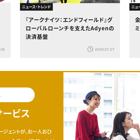
ニュース・トレンド
ニュ
、
『アークナイツ：エンドフィールド』グ
ローバルローンチを支えたAdyenの
決済基盤
.05
2026.07.27
料
サービス
ージェントが、お一人おひ