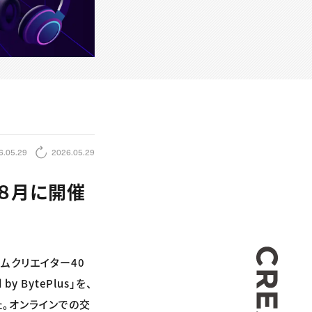
6.05.29
2026.05.29
が８月に開催
CREA
ームクリエイター40
y BytePlus」を、
た。オンラインでの交