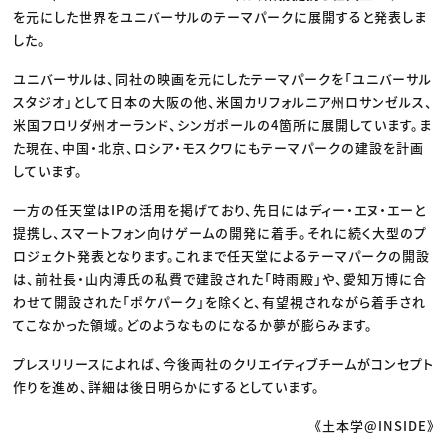
を元にした世界をユニバーサルのテーマパークに展開すると発表しま
した。
ユニバーサルは、同社の映画を元にしたテーマパークを「ユニバーサル
スタジオ」として日本の大阪の他、米国カリフォルニア州ロサンゼルス、
米国フロリダ州オーランド、シンガポールの4箇所に展開しています。ま
た現在、中国・北京、ロシア・モスクワにもテーマパークの建設を計画
しています。
一方の任天堂はIPの活用を掲げており、先日にはディー・エヌ・エーと
提携し、スマートフォン向けゲームの開発に着手。それに続く大型のプ
ロジェクト発表となります。これまで任天堂によるテーマパークの開設
は、前社長・山内溥氏の私費で建設された「時雨殿」や、愛知万博に合
わせて開設された「ポケパーク」を除くと、有望視されながら着手され
てこなかった領域。どのようなものになるか夢が膨らみます。
プレスリリースによれば、今後両社のクリエイティブチームがコンセプト
作りを進め、詳細は後日明らかにするとしています。
《土本学@INSIDE》