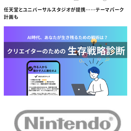
動画配信・映像制作
TOP Creator’s コラム トップ
編集・ライティング
Webクリエイター
セミナー
任天堂とユニバーサルスタジオが提携……テーマパーク
マーケティング
アプリクリエイター
ディレクション
ゲームクリエイター
計画も
業界解説・キャリア事情
映像クリエイター
ニュース・トレンド
お役立ち基礎知識
マーケッター
クリエイターインタビュー
ニュース・トレンド トップ
C＆R Magazine
Web
映像
ゲーム・エンタメ
広告
出版
CREATIVE VILLAGEからのお知らせ
プロフェッショナル×つながる×メディア