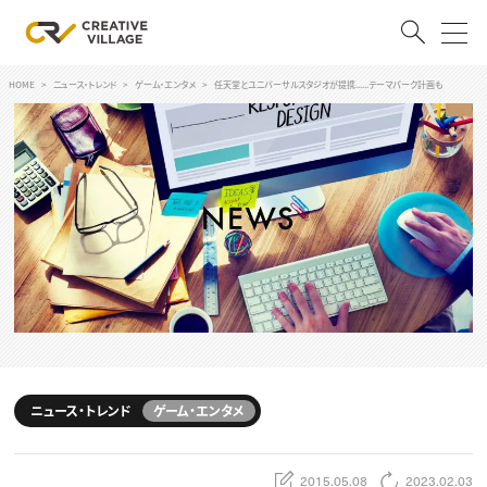
HOME
ニュース・トレンド
ゲーム・エンタメ
任天堂とユニバーサルスタジオが提携......テーマパーク計画も
ACCOUNT
ログイン
会員登録
RECRUIT
クリエイター求人を探す
CREATIVE JOB求人検索
特集求人
採用説明会
転職支援サービス
CONTENTS
スキルアップしたい！
ニュース・トレンド
ゲーム・エンタメ
スキルアップしたい！ トップ
デザイン
TOP Creator’s コラム
プログラミング
2015.05.08
2023.02.03