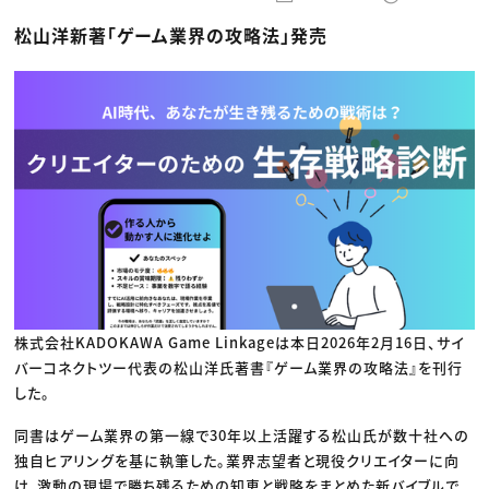
動画配信・映像制作
TOP Creator’s コラム トップ
編集・ライティング
Webクリエイター
セミナー
松山洋新著「ゲーム業界の攻略法」発売
マーケティング
アプリクリエイター
ディレクション
ゲームクリエイター
業界解説・キャリア事情
映像クリエイター
ニュース・トレンド
お役立ち基礎知識
マーケッター
クリエイターインタビュー
ニュース・トレンド トップ
C＆R Magazine
Web
映像
ゲーム・エンタメ
広告
出版
CREATIVE VILLAGEからのお知らせ
プロフェッショナル×つながる×メディア
株式会社KADOKAWA Game Linkageは本日2026年2月16日、サイ
バーコネクトツー代表の松山洋氏著書『ゲーム業界の攻略法』を刊行
した。
同書はゲーム業界の第一線で30年以上活躍する松山氏が数十社への
独自ヒアリングを基に執筆した。業界志望者と現役クリエイターに向
け、激動の現場で勝ち残るための知恵と戦略をまとめた新バイブルで