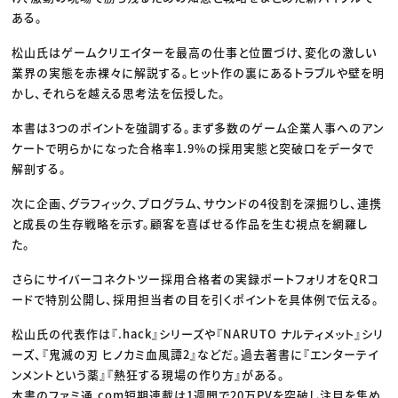
ある。
松山氏はゲームクリエイターを最高の仕事と位置づけ、変化の激しい
業界の実態を赤裸々に解説する。ヒット作の裏にあるトラブルや壁を明
かし、それらを越える思考法を伝授した。
本書は3つのポイントを強調する。まず多数のゲーム企業人事へのアン
ケートで明らかになった合格率1.9%の採用実態と突破口をデータで
解剖する。
次に企画、グラフィック、プログラム、サウンドの4役割を深掘りし、連携
と成長の生存戦略を示す。顧客を喜ばせる作品を生む視点を網羅し
た。
さらにサイバーコネクトツー採用合格者の実録ポートフォリオをQRコ
ードで特別公開し、採用担当者の目を引くポイントを具体例で伝える。
松山氏の代表作は『.hack』シリーズや『NARUTO ナルティメット』シリ
ーズ、『鬼滅の刃 ヒノカミ血風譚2』などだ。過去著書に『エンターテイ
ンメントという薬』『熱狂する現場の作り方』がある。
本書のファミ通.com短期連載は1週間で20万PVを突破し注目を集め