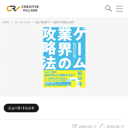
HOME
ニュース・トレンド
松山洋新著「ゲーム業界の攻略法」発売
ACCOUNT
ログイン
会員登録
RECRUIT
クリエイター求人を探す
CREATIVE JOB求人検索
特集求人
採用説明会
転職支援サービス
CONTENTS
スキルアップしたい！
ニュース・トレンド
スキルアップしたい！ トップ
デザイン
TOP Creator’s コラム
プログラミング
2026.02.17
2026.02.17