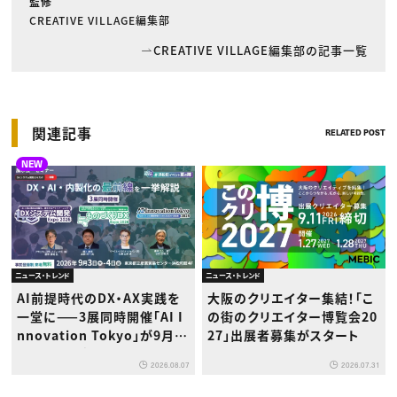
監修
CREATIVE VILLAGE編集部
CREATIVE VILLAGE編集部の記事一覧
関連記事
RELATED POST
NEW
ニュース・トレンド
ニュース・トレンド
大阪のクリエイター集結！「こ
AI前提時代のDX・AX実践を
の街のクリエイター博覧会20
一堂に——3展同時開催「AI I
27」出展者募集がスタート
nnovation Tokyo」が9月浜
松町で初登場
2026.07.31
2026.08.07