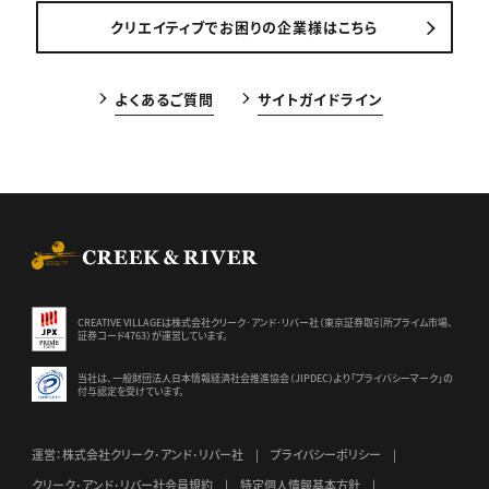
クリエイティブでお困りの企業様はこちら
よくあるご質問
サイトガイドライン
CREEK & RIVER Co., Ltd.
CREATIVE VILLAGEは株式会社クリーク･アンド･リバー社（東京証券
取引所プライム市場、
証券コード4763）が運営しています。
当社は、一般財団法人日本情報経済社会推進協会（JIPDEC）より
「プライバシーマーク」の
付与認定を受けています。
運営：株式会社クリーク･アンド･リバー社
プライバシーポリシー
クリーク･アンド･リバー社会員規約
特定個人情報基本方針