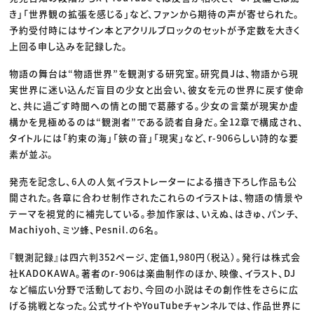
き」「世界観の拡張を感じる」など、ファンから期待の声が寄せられた。
予約受付時にはサイン本とアクリルブロックのセットが予定数を大きく
上回る申し込みを記録した。
物語の舞台は“物語世界”を観測する研究室。研究員Jは、物語から現
実世界に迷い込んだ盲目の少女と出会い、彼女を元の世界に戻す使命
と、共に過ごす時間への情との間で葛藤する。少女の言葉が現実か虚
構かを見極めるのは“観測者”である読者自身だ。全12章で構成され、
タイトルには「約束の海」「鋏の音」「現実」など、r-906らしい詩的な要
素が並ぶ。
発売を記念し、6人の人気イラストレーターによる描き下ろし作品も公
開された。各章に合わせ制作されたこれらのイラストは、物語の情景や
テーマを視覚的に補完している。参加作家は、いえぬ、はきゅ、パンチ、
Machiyoh、ミツ蜂、Pesnil.の6名。
『観測記録』は四六判352ページ、定価1,980円（税込）。発行は株式会
社KADOKAWA。著者のr-906は楽曲制作のほか、映像、イラスト、DJ
など幅広い分野で活動しており、今回の小説はその創作性をさらに広
げる挑戦となった。公式サイトやYouTubeチャンネルでは、作品世界に