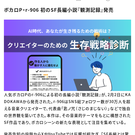
動画配信・映像制作
TOP Creator’s コラム トップ
編集・ライティング
Webクリエイター
セミナー
ボカロP・r-906 初のSF長編小説『観測記録』発売
マーケティング
アプリクリエイター
ディレクション
ゲームクリエイター
業界解説・キャリア事情
映像クリエイター
ニュース・トレンド
お役立ち基礎知識
マーケッター
クリエイターインタビュー
ニュース・トレンド トップ
C＆R Magazine
Web
映像
ゲーム・エンタメ
広告
出版
CREATIVE VILLAGEからのお知らせ
プロフェッショナル×つながる×メディア
人気ボカロPのr-906による初の長編小説『観測記録』が、2月2日にKA
DOKAWAから発売された。r-906はSNS総フォロワー数が30万人を超
える音楽クリエイターで、代表曲「匙ノ咒（さじのまじない）」などで独自
の世界観を築いてきた。本作は、その音楽的テーマをもとに構想された
SF作品であり、ボカロシーンの新たな表現として注目を集めている。
発売告知の段階からXやYouTubeでは反響が相次ぎ、「SF長編とは驚