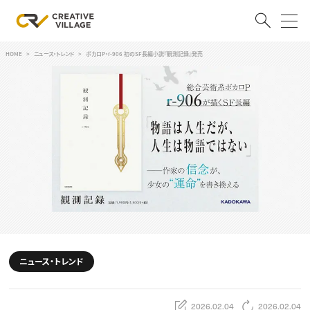
HOME
ニュース・トレンド
ボカロP・r-906 初のSF長編小説『観測記録』発売
ACCOUNT
ログイン
会員登録
RECRUIT
クリエイター求人を探す
CREATIVE JOB求人検索
特集求人
採用説明会
転職支援サービス
CONTENTS
スキルアップしたい！
ニュース・トレンド
スキルアップしたい！ トップ
デザイン
TOP Creator’s コラム
プログラミング
2026.02.04
2026.02.04