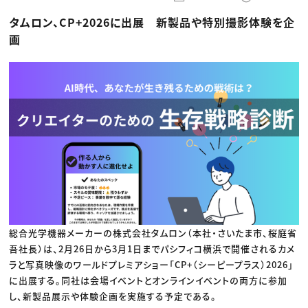
動画配信・映像制作
TOP Creator’s コラム トップ
編集・ライティング
Webクリエイター
セミナー
タムロン、CP+2026に出展 新製品や特別撮影体験を企
マーケティング
アプリクリエイター
ディレクション
ゲームクリエイター
画
業界解説・キャリア事情
映像クリエイター
ニュース・トレンド
お役立ち基礎知識
マーケッター
クリエイターインタビュー
ニュース・トレンド トップ
C＆R Magazine
Web
映像
ゲーム・エンタメ
広告
出版
CREATIVE VILLAGEからのお知らせ
プロフェッショナル×つながる×メディア
総合光学機器メーカーの株式会社タムロン（本社・さいたま市、桜庭省
吾社長）は、2月26日から3月1日までパシフィコ横浜で開催されるカメ
ラと写真映像のワールドプレミアショー「CP+（シーピープラス）2026」
に出展する。同社は会場イベントとオンラインイベントの両方に参加
し、新製品展示や体験企画を実施する予定である。