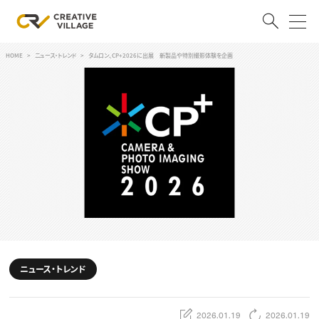
HOME
ニュース・トレンド
タムロン、CP+2026に出展 新製品や特別撮影体験を企画
ACCOUNT
ログイン
会員登録
RECRUIT
クリエイター求人を探す
CREATIVE JOB求人検索
特集求人
採用説明会
転職支援サービス
CONTENTS
スキルアップしたい！
ニュース・トレンド
スキルアップしたい！ トップ
デザイン
TOP Creator’s コラム
プログラミング
2026.01.19
2026.01.19