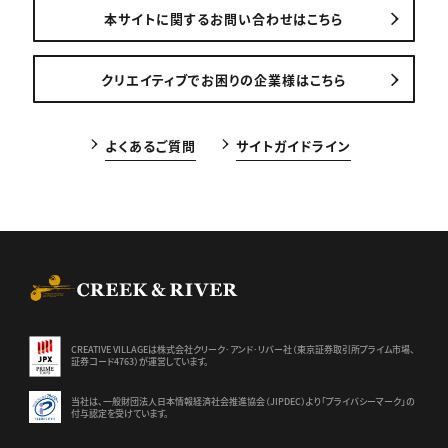
本サイトに関するお問い合わせはこちら
クリエイティブでお困りの企業様はこちら
よくあるご質問
サイトガイドライン
CREEK & RIVER Co., Ltd.
CREATIVE VILLAGEは株式会社クリーク･アンド･リバー社（東京証券
取引所プライム市場、
証券コード4763）が運営しています。
当社は、一般財団法人日本情報経済社会推進協会（JIPDEC）より
「プライバシーマーク」の
付与認定を受けています。