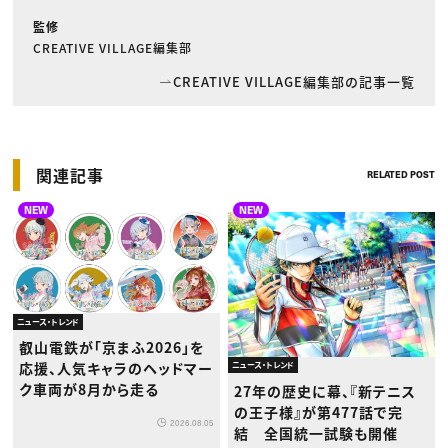
監修
CREATIVE VILLAGE編集部
CREATIVE VILLAGE編集部の記事一覧
関連記事
RELATED POST
NEW
NEW
ニュース・トレンド
叡山電鉄が「京まふ2026」を
応援、人気キャラのヘッドマー
ニュース・トレンド
ク車両が8月から走る
27年の歴史に幕、『新テニス
の王子様』が第477話で完
2026.08.05
結 全国統一試験も開催