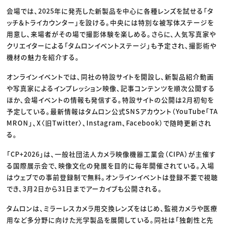
会場では、2025年に発売した新製品を中心に各種レンズを試せる「タ
ッチ＆トライカウンター」を設ける。中央には特別な被写体ステージを
用意し、来場者がその場で撮影体験を楽しめる。さらに、人気写真家や
クリエイターによる「タムロンイベントステージ」も予定され、撮影術や
機材の魅力を紹介する。
オンラインイベントでは、同社の特設サイトを開設し、新製品紹介動画
や写真家によるインプレッション映像、記事コンテンツを順次公開する
ほか、会場イベントの情報も発信する。特設サイトの公開は2月初旬を
予定している。最新情報はタムロン公式SNSアカウント（YouTube「TA
MRON」、X〈旧Twitter〉、Instagram、Facebook）で随時更新され
る。
「CP+2026」は、一般社団法人カメラ映像機器工業会（CIPA）が主催す
る国際展示会で、映像文化の発展を目的に毎年開催されている。入場
はウェブでの事前登録制で無料。オンラインイベントは登録不要で視聴
でき、3月2日から31日までアーカイブも公開される。
タムロンは、ミラーレスカメラ用交換レンズをはじめ、監視カメラや医療
用など多分野に向けた光学製品を展開している。同社は「独創性と先