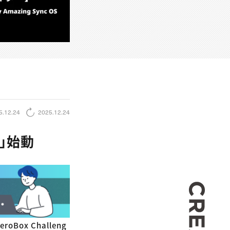
5.12.24
2025.12.24
e」始動
CREA
Box Challeng