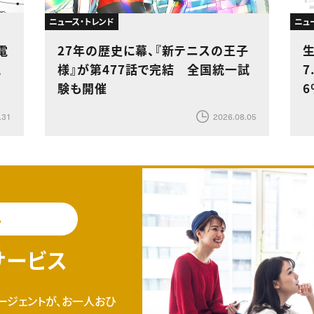
ニュース・トレンド
ニュ
電
27年の歴史に幕、『新テニスの王子
生
現
様』が第477話で完結 全国統一試
7
験も開催
.31
2026.08.05
料
サービス
ージェントが、お一人おひ