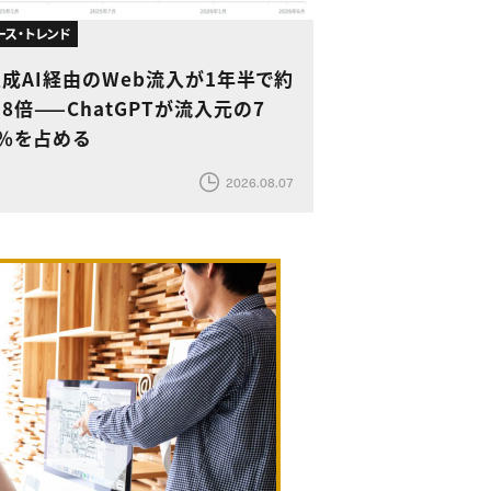
ース・トレンド
成AI経由のWeb流入が1年半で約
.8倍——ChatGPTが流入元の7
6％を占める
2026.08.07