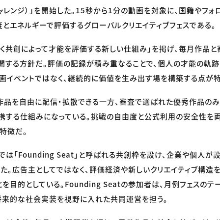
チャレンジ）」を開始した。15秒から1分の動画を対象に、国籍やフォ
とエネルギーで評価するグローバルクリエイティブフェスである。
く共創によって才能を評価する新しい仕組み」を掲げ、毎月作品
開する方針だ。評価の記録が積み重なることで、個人の才能の軌
画イベントではなく、継続的に価値を生み出す場を構築する点が特
作品を自由に配信・拡散できる一方、審査で選ばれた優秀作品の
連携する仕組みになっている。挑戦の自由度と公式利用の安全性を
特徴だ。
は「Founding Seat」と呼ばれる共創枠を設け、企業や個人
た。広告主としてではなく、評価経済や新しいクリエイティブ構造
を目的としている。Founding Seatの参加者は、月例フェスの
将来的な社会実装を視野に入れた共同運営を担う。