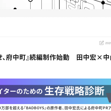
202
せ、府中町』続編制作始動 田中宏×
0万部を超える『BADBOYS』の原作者、田中宏氏による府中町PR