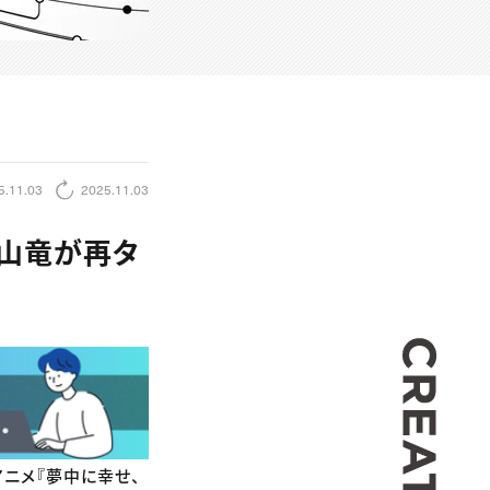
5.11.03
2025.11.03
中山竜が再タ
CREA
アニメ『夢中に幸せ、