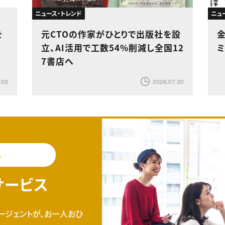
ニュース・トレンド
ニュ
を
元CTOの作家がひとりで出版社を設
立、AI活用で工数54%削減し全国12
7書店へ
.03
2026.07.30
料
サービス
ージェントが、お一人おひ