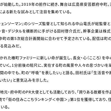
が始動した。2019年の前作に続き、舞台は広島県安芸郡府中町
による新たな試みとして注目を集めている。
チェンソーマン』のシリーズ監督として知られる中山竜氏が総監督と
・音・デジタルを横断的に手がける田村啓介氏だ。幹事企業は株式会社
中町の第5次総合計画開始に合わせて予定されている。配信は町の公
る見込みだ。
かれた椿町ファミリーに新しい命が誕生し、長女・心（こころ）を
でいく。1分前後の短尺に、実在する町の風景や人々の息づかいを
間の中でも、町の“呼吸”を表したい」と語る。田村氏は「生活音や
いたい」と意気込みを示した。
地元・府中町のPR大使としても活動しており、「誇りある故郷を作
続で「街の住みここちランキング＜中国＞」第1位を獲得しており、
いる。