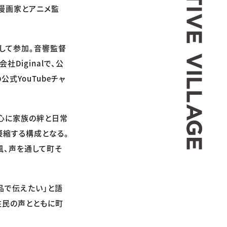
。漫画家とアニメ監
して参加。音響監督
Diginalで、公
式YouTubeチャ
中心に家族の絆と日常
凝縮する構成となる。
風、声を通して町そ
品で伝えたい」と語
住民の声とともに町