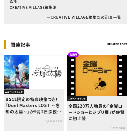
監修
CREATIVE VILLAGE編集部
CREATIVE VILLAGE編集部の記事一覧
関連記事
RELATED POST
NEW
ニュース・トレンド
BS12限定の特典映像つき！
ニュース・トレンド
『Duel Masters LOST ～忘
全国220万人動員の「金曜ロ
却の太陽～』が9月2日深夜か
ードショーとジブリ展」が佐賀
ら放送開始
に初上陸
2026.07.30
2026.08.04