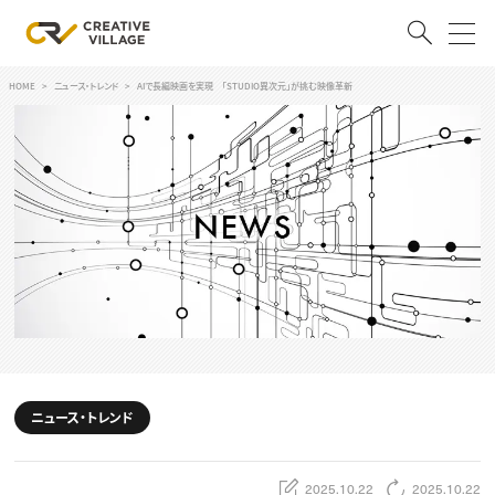
HOME
ニュース・トレンド
AIで長編映画を実現 「STUDIO異次元」が挑む映像革新
ACCOUNT
ログイン
会員登録
RECRUIT
クリエイター求人を探す
CREATIVE JOB求人検索
特集求人
採用説明会
転職支援サービス
CONTENTS
スキルアップしたい！
ニュース・トレンド
スキルアップしたい！ トップ
デザイン
TOP Creator’s コラム
プログラミング
2025.10.22
2025.10.22