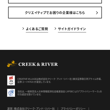
クリエイティブでお困りの企業様はこちら
よくあるご質問
サイトガイドライン
CREEK & RIVER Co., Ltd.
CREATIVE VILLAGEは株式会社クリーク･アンド･リバー社（東京証券
取引所プライム市場、
証券コード4763）が運営しています。
当社は、一般財団法人日本情報経済社会推進協会（JIPDEC）より
「プライバシーマーク」の
付与認定を受けています。
運営：株式会社クリーク･アンド･リバー社
プライバシーポリシー