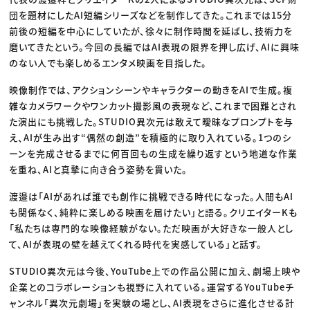
団を題材にしたAI短編シリーズなどを制作してきた。これまでは15分
前後の短編を中心にしていたが、徐々に制作時間を延ばし、技術力を
磨いてきたという。今回の長編ではAI表現の限界を押し広げ、AIに興味
のない人でも楽しめるエンタメ映画を目指した。
映像制作では、アクションシーンやキャラクターの動きをAIで生成。複
雑なカメラワークやワンカット撮影風の表現など、これまで困難とされ
た演出にも挑戦した。STUDIO異次元は敢えて曖昧なプロンプトを与
え、AIが生み出す“偶然の創造”を積極的に取り入れている。1つのシ
ーンを完成させるまでに何百回もの生成を繰り返すという地道な作業
を重ね、AIと真摯に向き合う姿勢を貫いた。
渡邉は「AIがあれば誰でも創作に挑戦できる時代になった。人間もAI
も関係なく、純粋に楽しめる映画を届けたい」と語る。クリエイターKも
「私たちは専門的な映像経験がない。ただ映画が大好きな一般人とし
て、AIが表現の壁を越えてくれる時代を実感している」と話す。
STUDIO異次元は今後、YouTube上での作品公開に加え、劇場上映や
企業とのコラボレーションも視野に入れている。運営するYouTubeチ
ャンネル「異次元劇場」を実験の場とし、AI表現をさらに進化させる計