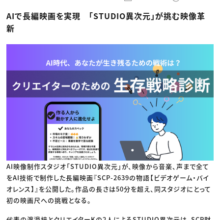
動画配信・映像制作
TOP Creator’s コラム トップ
編集・ライティング
Webクリエイター
セミナー
AIで長編映画を実現 「STUDIO異次元」が挑む映像革
マーケティング
アプリクリエイター
ディレクション
ゲームクリエイター
新
業界解説・キャリア事情
映像クリエイター
ニュース・トレンド
お役立ち基礎知識
マーケッター
クリエイターインタビュー
ニュース・トレンド トップ
C＆R Magazine
Web
映像
ゲーム・エンタメ
広告
出版
CREATIVE VILLAGEからのお知らせ
プロフェッショナル×つながる×メディア
AI映像制作スタジオ「STUDIO異次元」が、映像から音楽、声まで全て
をAI技術で制作した長編映画『SCP-2639の物語【ビデオゲーム・バイ
オレンス】』を公開した。作品の長さは50分を超え、同スタジオにとって
初の映画尺への挑戦となる。
代表の渡邉梓とクリエイターKの2人によるSTUDIO異次元は、SCP財