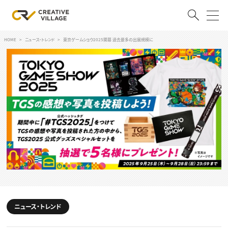
HOME
ニュース・トレンド
東京ゲームショウ2025開幕 過去最多の出展規模に
ACCOUNT
ログイン
会員登録
RECRUIT
クリエイター求人を探す
CREATIVE JOB求人検索
特集求人
採用説明会
転職支援サービス
CONTENTS
スキルアップしたい！
スキルアップしたい！ トップ
ニュース・トレンド
デザイン
TOP Creator’s コラム
プログラミング