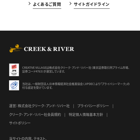
よくあるご質問
サイトガイドライン
CREEK & RIVER Co., Ltd.
CREATIVE VILLAGEは株式会社クリーク･アンド･リバー社（東京証券
取引所プライム市場、
証券コード4763）が運営しています。
当社は、一般財団法人日本情報経済社会推進協会（JIPDEC）より
「プライバシーマーク」の
付与認定を受けています。
運営：株式会社クリーク･アンド･リバー社
プライバシーポリシー
クリーク･アンド･リバー社会員規約
特定個人情報基本方針
サイトポリシー
当サイトの内容、テキスト、