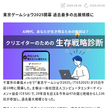
動画配信・映像制作
TOP Creator’s コラム トップ
編集・ライティング
Webクリエイター
セミナー
2025.09.26
2025.09.26
マーケティング
アプリクリエイター
ディレクション
ゲームクリエイター
東京ゲームショウ2025開幕 過去最多の出展規模に
業界解説・キャリア事情
映像クリエイター
ニュース・トレンド
お役立ち基礎知識
マーケッター
クリエイターインタビュー
ニュース・トレンド トップ
C＆R Magazine
Web
映像
ゲーム・エンタメ
広告
出版
CREATIVE VILLAGEからのお知らせ
プロフェッショナル×つながる×メディア
千葉市の幕張メッセで「東京ゲームショウ2025」（TGS2025）が25日午
前10時に開幕した。主催は一般社団法人コンピュータエンターテイン
メント協会（CESA）で、29年目を迎える今年は47の国と地域から1,136
社が参加し、過去最大規模となった。