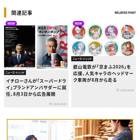
関連記事
RELATED POST
NEW
NEW
ニュース・トレンド
叡山電鉄が「京まふ2026」を
応援、人気キャラのヘッドマー
ニュース・トレンド
ク車両が8月から走る
イチローさんが「スーパードラ
イ」ブランドアンバサダーに就
2026.08.05
任、8月3日から広告展開
2026.08.03