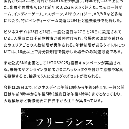
国内からは521社、海外からは615社が参加し、昨年を約115％上回っ
た。出展小間数も4,157と前年の3,252を大きく超えた。展示は一般ゲ
ーム、インディーゲーム、eスポーツ、AIテクノロジー、AR/VRなど多岐
にわたり、特にインディーゲーム関連は294社と過去最多を記録した。
ビジネスデイは25日と26日、一般公開日は27日と28日に設定されて
いる。入場時には手荷物検査が義務付けられ、会場内の混雑を避ける
ためエリアごとの人数制限が実施される。年齢制限があるタイトルにつ
いては、18歳以上で身分証明書を提示した場合のみ試遊可能である。
また公式SNS企画として「#TGS2025」投稿キャンペーンが実施され
る。来場者やオンライン参加者がXにハッシュタグを付けて感想や写真
を投稿すると、抽選で5人に公式グッズセットが贈られる。
会期は28日まで。ビジネスデイは午前10時から午後5時まで、一般公開
日は午前9時半から午後5時（最終日は午後4時半）までとなっており、
大規模展示と新作発表に世界中から注目が集まっている。