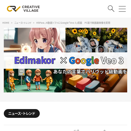
HOME
ニュース・トレンド
HitPaw、AI動画ソフトにGoogle「Veo 3」搭載 PC版で映画級映像を実現
ACCOUNT
ログイン
会員登録
RECRUIT
クリエイター求人を探す
CREATIVE JOB求人検索
特集求人
採用説明会
転職支援サービス
CONTENTS
スキルアップしたい！
ニュース・トレンド
スキルアップしたい！ トップ
デザイン
TOP Creator’s コラム
プログラミング