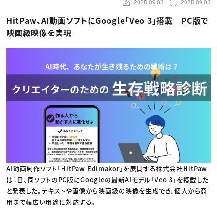
動画配信・映像制作
2025.09.03
2025.09.03
TOP Creator’s コラム トップ
編集・ライティング
Webクリエイター
セミナー
マーケティング
アプリクリエイター
HitPaw、AI動画ソフトにGoogle「Veo 3」搭載 PC版で
ディレクション
ゲームクリエイター
映画級映像を実現
業界解説・キャリア事情
映像クリエイター
ニュース・トレンド
お役立ち基礎知識
マーケッター
クリエイターインタビュー
ニュース・トレンド トップ
C＆R Magazine
Web
映像
ゲーム・エンタメ
広告
出版
CREATIVE VILLAGEからのお知らせ
プロフェッショナル×つながる×メディア
AI動画制作ソフト「HitPaw Edimakor」を展開する株式会社HitPaw
は1日、同ソフトのPC版にGoogleの最新AIモデル「Veo 3」を搭載した
と発表した。テキストや画像から映画級の映像を生成でき、個人から商
用まで幅広い用途に対応する。