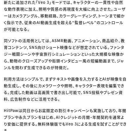
新たに追加された「Veo 3」モードでは、キャラクターの一貫性や自然
な動作表現に加え、照明や質感の再現度を大幅に向上させた。ユーザ
ーはカメラアングル、移動経路、カラーグレーディング、トーンまで細か
く指示でき、従来のAI動画生成を超える“監督レベル”のコントロール
が可能となる。
同ソフトの活用例としては、ASMR動画、アニメーション、商品紹介、教
育コンテンツ、SNS向けショート映像などが想定されている。ファンタ
ジー戦闘シーンや宇宙旅行シミュレーションといった大規模な映像か
ら、動物のクローズアップや街頭インタビュー風の短編動画まで、ジャ
ンルを問わず生成できるのが特徴だ。
利用方法はシンプルで、まずテキストや画像を入力するとAIが映像を自
動生成し、その後にカメラワークや照明、キャラクター表現を編集でき
る。完成した動画は高画質で書き出し可能で、SNS投稿やプレゼン資
料、広告制作などに活用できる。
HitPawは同日からお盆限定の割引キャンペーンも実施しており、年間
プランや永久プランをはじめ、AIクレジットの月間・年間契約を通常よ
り安価に提供する。無料体験版でもVeo 3による生成を試すことができ
る。