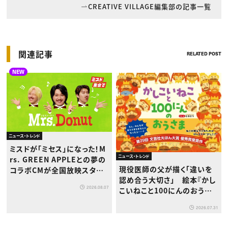
CREATIVE VILLAGE編集部の記事一覧
関連記事
RELATED POST
NEW
ニュース・トレンド
ミスドが「ミセス」になった！M
ニュース・トレンド
rs. GREEN APPLEとの夢の
現役医師の父が描く「違いを
コラボCMが全国放映スター
認め合う大切さ」 絵本『かし
ト
2026.08.07
こいねこと100にんのおうさ
ま』が8月1日発売
2026.07.31