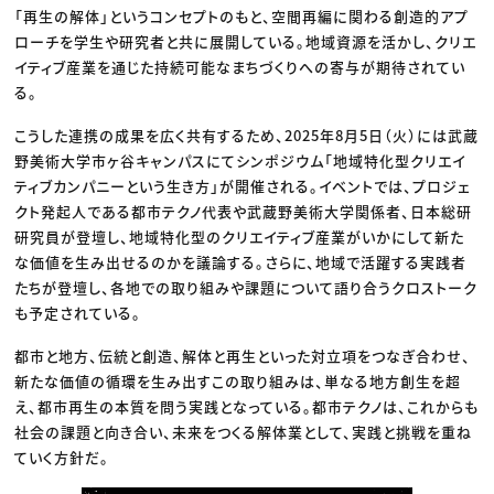
「再生の解体」というコンセプトのもと、空間再編に関わる創造的アプ
ローチを学生や研究者と共に展開している。地域資源を活かし、クリエ
イティブ産業を通じた持続可能なまちづくりへの寄与が期待されてい
る。
こうした連携の成果を広く共有するため、2025年8月5日（火）には武蔵
野美術大学市ヶ谷キャンパスにてシンポジウム「地域特化型クリエイ
ティブカンパニーという生き方」が開催される。イベントでは、プロジェ
クト発起人である都市テクノ代表や武蔵野美術大学関係者、日本総研
研究員が登壇し、地域特化型のクリエイティブ産業がいかにして新た
な価値を生み出せるのかを議論する。さらに、地域で活躍する実践者
たちが登壇し、各地での取り組みや課題について語り合うクロストーク
も予定されている。
都市と地方、伝統と創造、解体と再生といった対立項をつなぎ合わせ、
新たな価値の循環を生み出すこの取り組みは、単なる地方創生を超
え、都市再生の本質を問う実践となっている。都市テクノは、これからも
社会の課題と向き合い、未来をつくる解体業として、実践と挑戦を重ね
ていく方針だ。