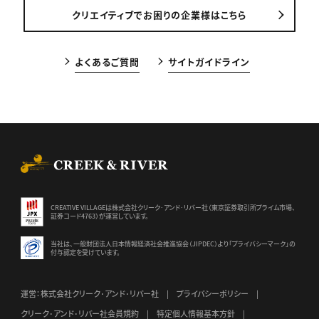
クリエイティブでお困りの企業様はこちら
よくあるご質問
サイトガイドライン
CREEK & RIVER Co., Ltd.
CREATIVE VILLAGEは株式会社クリーク･アンド･リバー社（東京証券
取引所プライム市場、
証券コード4763）が運営しています。
当社は、一般財団法人日本情報経済社会推進協会（JIPDEC）より
「プライバシーマーク」の
付与認定を受けています。
運営：株式会社クリーク･アンド･リバー社
プライバシーポリシー
クリーク･アンド･リバー社会員規約
特定個人情報基本方針