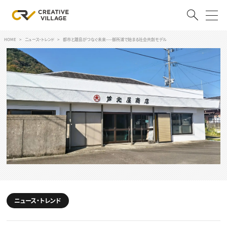
HOME
ニュース・トレンド
都市と離島がつなぐ未来──御所浦で始まる社会共創モデル
ACCOUNT
ログイン
会員登録
RECRUIT
クリエイター求人を探す
CREATIVE JOB求人検索
特集求人
採用説明会
転職支援サービス
CONTENTS
スキルアップしたい！
ニュース・トレンド
スキルアップしたい！ トップ
デザイン
TOP Creator’s コラム
プログラミング