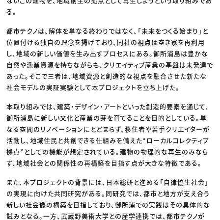
ないこの建物を、地域創生の拠点として再生しようという取り組みであ
る。
都市テクノは、解体を単なる終わりではなく、「未来をつくる始まり」と
位置付ける独自の理念を掲げており、同社の視点は空き家を再利用
し、地域の新しい価値を生み出すプロセスにある。御所浦島は豊かな
自然や漁業資源を持ちながらも、クリエイティブ産業の基盤は未発達で
あった。そこで三者は、地域資源と創造的な視点を融合させた新たな
社会モデルの実証実験として本プロジェクトを立ち上げた。
本取り組みでは、建築・デザイン・アートといった創造的要素を通じて、
御所浦島に新しい文化と産業の芽を育てることを目的としている。単
なる空間のリノベーションにとどまらず、移住者や若手クリエイターが
活動し、地域住民と共創できる仕組みを備えた“ローカルコレクティブ
拠点”としての機能が想定されている。建物の物理的な再生のみなら
ず、地域社会との関係性の再構築を目指す点が大きな特徴である。
また、本プロジェクトの背景には、日本総研と進める「自律協生社会」
の実現に向けた共同研究がある。同研究では、都市と地方が支え合う
新しい社会像の構築を目指しており、御所浦での実践はその具体的な
試みとなる。一方、武蔵野美術大学との産学連携では、都市テクノが