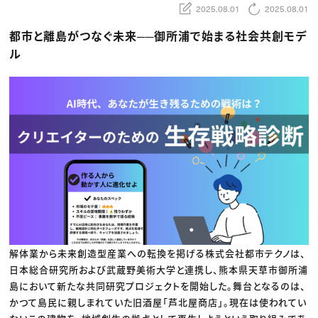
動画配信・映像制作
TOP Creator’s コラム トップ
2025.08.01
2025.08.01
編集・ライティング
Webクリエイター
セミナー
マーケティング
アプリクリエイター
都市と離島がつなぐ未来──御所浦で始まる社会共創モデ
ディレクション
ゲームクリエイター
業界解説・キャリア事情
映像クリエイター
ル
ニュース・トレンド
お役立ち基礎知識
マーケッター
クリエイターインタビュー
ニュース・トレンド トップ
C＆R Magazine
Web
映像
ゲーム・エンタメ
広告
出版
CREATIVE VILLAGEからのお知らせ
プロフェッショナル×つながる×メディア
解体業から未来創造型産業への転換を掲げる株式会社都市テクノは、
日本総合研究所および武蔵野美術大学と連携し、熊本県天草市御所浦
島において新たな共同研究プロジェクトを開始した。舞台となるのは、
かつて島民に親しまれていた旧酒屋「芦北屋商店」。現在は使われてい