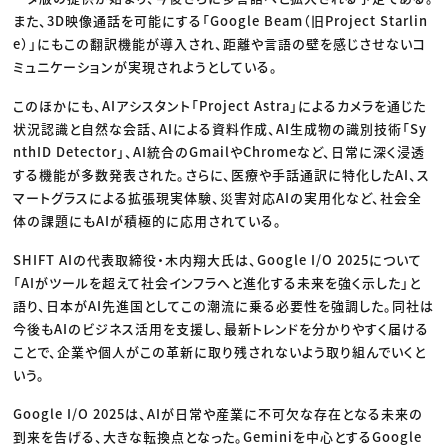
また、3D映像通話を可能にする「Google Beam（旧Project Starlin
e）」にもこの翻訳機能が導入され、距離や言語の壁を感じさせないコ
ミュニケーションが実現されようとしている。
このほかにも、AIアシスタント「Project Astra」によるカメラを通じた
状況認識と自然な会話、AIによる資料作成、AI生成物の識別技術「Sy
nthID Detector」、AI統合のGmailやChromeなど、日常に深く浸透
する機能が多数発表された。さらに、医療や手話通訳に特化したAI、ス
マートグラスによる拡張現実体験、災害対応AIの実用化など、社会全
体の課題にもAIが積極的に応用されている。
SHIFT AIの代表取締役・木内翔大氏は、Google I/O 2025について
「AIがツールを超えて社会インフラへと進化する未来を強く示した」と
語り、日本がAI先進国としてこの潮流に乗る必要性を強調した。同社は
今後もAIのビジネス活用を支援し、最新トレンドを分かりやすく届ける
ことで、企業や個人がこの革新に取り残されないよう取り組んでいくと
いう。
Google I/O 2025は、AIが日常や産業に不可欠な存在となる未来の
到来を告げる、大きな転換点となった。Geminiを中心とするGoogle