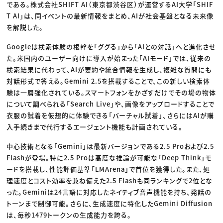
である。株式会社SHIFT AI（東京都渋谷区）が運営するAI大学「SHIF
T AI」は、同イベントの最新情報をまとめ、AIが社会基盤となる未来像
を解説した。
Googleは検索体験の根幹を「ググる」から「AIとの対話」へと進化させ
た。米国内のユーザー向けに導入が始まった「AIモード」では、従来の
検索結果に代わって、AIが要約や統合情報を生成し、複雑な質問にも
対話形式で答える。Gemini 2.5を搭載することで、この新しい検索体
験は一層強化されている。スマートフォンをかざすだけでその場の物体
について調べられる「Search Live」や、画像をアップロードすることで
衣服の試着を仮想的に体験できる「バーチャル試着」、さらにはAIが購
入手続きまで代行するエージェント機能も計画されている。
中心技術となる「Gemini」は最新バージョンである2.5 Proおよび2.5
Flashが登場。特に2.5 Proは高度な推論が可能な「Deep Think」モ
ードを搭載し、性能評価基準「LMArena」で首位を獲得した。また、処
理速度とコスト効率を兼ね備えた2.5 Flashも同ランキングで2位とな
った。Geminiは24言語に対応したネイティブ音声機能を持ち、発話の
トーンまで制御可能。さらに、生成速度に特化したGemini Diffusion
は、毎秒1479トークンの生成能力を誇る。