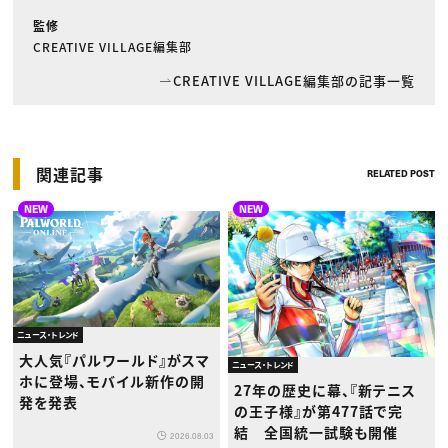
監修
CREATIVE VILLAGE編集部
CREATIVE VILLAGE編集部の記事一覧
関連記事
RELATED POST
NEW
NEW
ニュース・トレンド
大人気『パルワールド』がスマ
ニュース・トレンド
ホに登場、モバイル新作の開
27年の歴史に幕、『新テニス
発を発表
の王子様』が第477話で完
結 全国統一試験も開催
2026.08.03