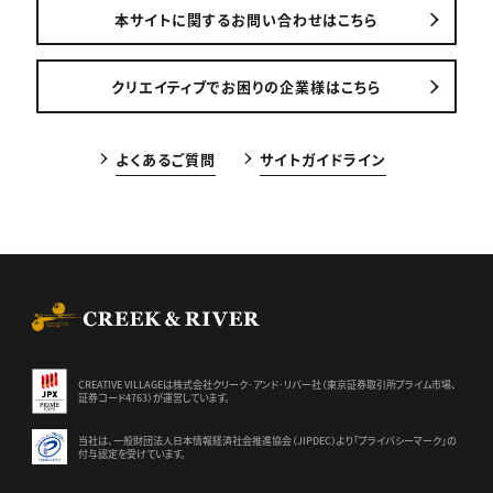
本サイトに関するお問い合わせはこちら
クリエイティブでお困りの企業様はこちら
よくあるご質問
サイトガイドライン
CREEK & RIVER Co., Ltd.
CREATIVE VILLAGEは株式会社クリーク･アンド･リバー社（東京証券
取引所プライム市場、
証券コード4763）が運営しています。
当社は、一般財団法人日本情報経済社会推進協会（JIPDEC）より
「プライバシーマーク」の
付与認定を受けています。