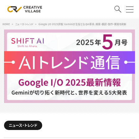
HOME
ニュース・トレンド
Google I/O 2025詳報：Geminiが主役となるAI革命、検索・翻訳・創作・開発を刷新
ACCOUNT
ログイン
会員登録
RECRUIT
クリエイター求人を探す
CREATIVE JOB求人検索
特集求人
採用説明会
転職支援サービス
CONTENTS
スキルアップしたい！
スキルアップしたい！ トップ
ニュース・トレンド
デザイン
TOP Creator’s コラム
プログラミング