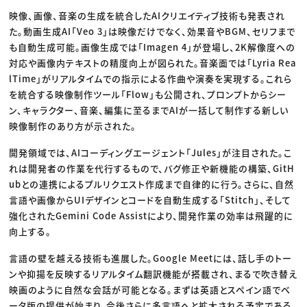
映像、画像、音楽の生成を統合したAIクリエイティブ技術も発表され
た。動画生成AI「Veo 3」は映像だけでなく、効果音やBGM、セリフまで
も自動生成可能。画像生成では「Imagen 4」が登場し、2K解像度への
対応や画像内テキストの精度向上が図られた。音楽面では「Lyria Rea
lTime」がリアルタイムでの指示による作曲や演奏を実現する。これら
を統合する映像制作ツール「Flow」も公開され、プロンプトからシー
ン、キャラクター、音楽、編集に至るまでAIが一括して制作する新しい
映像制作のあり方が示された。
開発領域では、AIコーディングエージェント「Jules」が注目された。こ
れは開発者の作業を代行するもので、バグ修正や新機能の構築、GitH
ubとの連携によるプルリクエスト作成まで自律的に行う。さらに、自然
言語や画像からUIデザインとコードを自動生成する「Stitch」、そして
強化されたGemini Code Assistにより、開発作業の効率は飛躍的に
向上する。
言語の壁を越える技術も進展した。Google Meetには、話し手のトー
ンや抑揚を反映するリアルタイム翻訳機能が搭載され、まるで吹き替え
映画のように自然な会話が可能となる。まずは英語とスペイン語でベ
ータ版の提供が始まり、今後さらに多言語へと拡大される予定である。