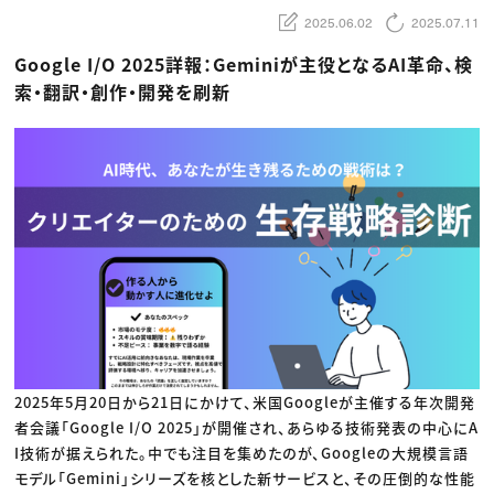
動画配信・映像制作
TOP Creator’s コラム トップ
編集・ライティング
Webクリエイター
2025.06.02
2025.07.11
セミナー
マーケティング
アプリクリエイター
ディレクション
ゲームクリエイター
Google I/O 2025詳報：Geminiが主役となるAI革命、検
業界解説・キャリア事情
映像クリエイター
ニュース・トレンド
索・翻訳・創作・開発を刷新
お役立ち基礎知識
マーケッター
クリエイターインタビュー
ニュース・トレンド トップ
C＆R Magazine
Web
映像
ゲーム・エンタメ
広告
出版
CREATIVE VILLAGEからのお知らせ
プロフェッショナル×つながる×メディア
2025年5月20日から21日にかけて、米国Googleが主催する年次開発
者会議「Google I/O 2025」が開催され、あらゆる技術発表の中心にA
I技術が据えられた。中でも注目を集めたのが、Googleの大規模言語
モデル「Gemini」シリーズを核とした新サービスと、その圧倒的な性能